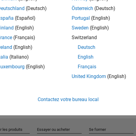
Deutschland
(Deutsch)
Österreich
(Deutsch)
España
(Español)
Portugal
(English)
Rejo
inland
(English)
Sweden
(English)
rance
(Français)
Switzerland
Recevez 
reland
(English)
Deutsch
personn
talia
(Italiano)
English
Luxembourg
(English)
Français
United Kingdom
(English)
Contactez votre bureau local
r les produits
Essayer ou acheter
Se former