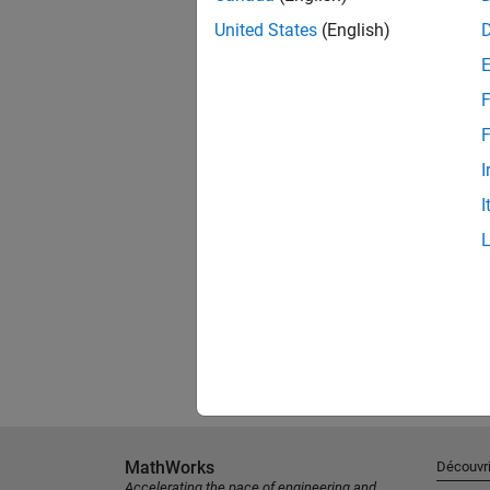
United States
(English)
F
F
I
I
MathWorks
Découvri
Accelerating the pace of engineering and