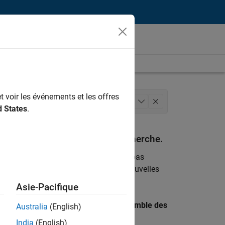
t voir les événements et les offres
chitecture
Gestion des programmes
+
1
d States
.
espondant à vos critères de recherche.
emploi
. Si malgré tout vous ne trouvez pas
ents
pour vous tenir au courant des nouvelles
Asie-Pacifique
 recherche par lieu pour trouver l’ensemble des
Australia
(English)
India
(English)