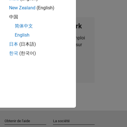
New Zealand
(English)
中国
ignez notre Talent Network
简体中文
English
des alertes pour des opportunités d'emploi
日本
(日本語)
alisées, des articles et des actualités sur
l'entreprise.
한국
(한국어)
Nous rejoindre
Obtenir de l'aide
La société