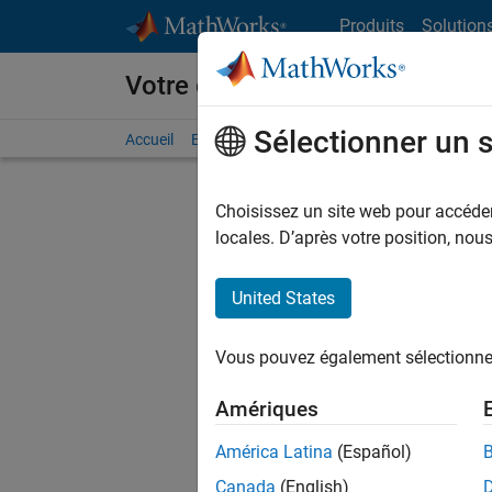
Passer au contenu
Produits
Solution
Votre carrière chez MathWorks
Sélectionner un 
Accueil
Explorer nos opportunités
Adresses de no
Choisissez un site web pour accéder 
FILTRER
locales. D’après votre position, no
United States
Actuell
Vous pou
Vous pouvez également sélectionner 
d'offre q
opportun
Amériques
Les desc
América Latina
(Español)
opportun
Canada
(English)