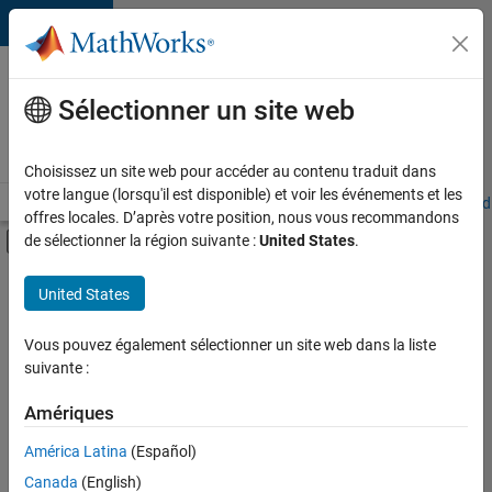
Passer au contenu
Votre
carrière
Sélectionner un site web
chez
MathWorks
Choisissez un site web pour accéder au contenu traduit dans
votre langue (lorsqu'il est disponible) et voir les événements et les
Accueil
Explorer nos opportunités
Adresses de nos bureaux
Étudi
offres locales. D’après votre position, nous vous recommandons
Activer/désactiver l'affichage du menu d
de sélectionner la région suivante :
United States
.
Contenu principal
FILTRER PAR
United States
Globalisation
+
3
Infrastructure et architecture
Vous pouvez également sélectionner un site web dans la liste
suivante :
Ingénierie des processus logiciels
Applications et services web
Amériques
Actuellement,
América Latina
(Español)
il n’y a
Canada
(English)
aucune