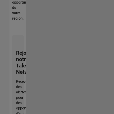
opportunités
de
votre
région.
Rejoignez
notre
Talent
Network
Recevez
des
alertes
pour
des
opportunités
d'emploi