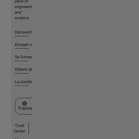
pace of
engineering
and
science
Découvrir les produits
Essayer ou acheter
Se former
Obtenir de l'aide
La société
Sélectionner un site web
France
Trust
Center