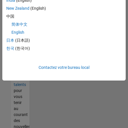
India
(English)
tout
vous
New Zealand
(English)
ne
中国
trouvez
简体中文
pas
d'offre
English
qui
日本
(日本語)
corresponde
한국
(한국어)
à vos
qualifications,
rejoignez
notre
Contactez votre bureau local
réseau
de
talents
pour
vous
tenir
au
courant
des
nouvelles