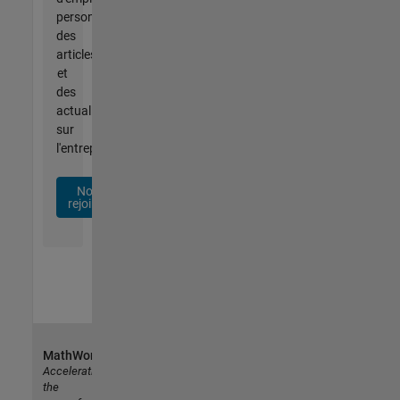
personnalisées,
des
articles
et
des
actualités
sur
l'entreprise.
Nous
rejoindre
MathWorks
Accelerating
the