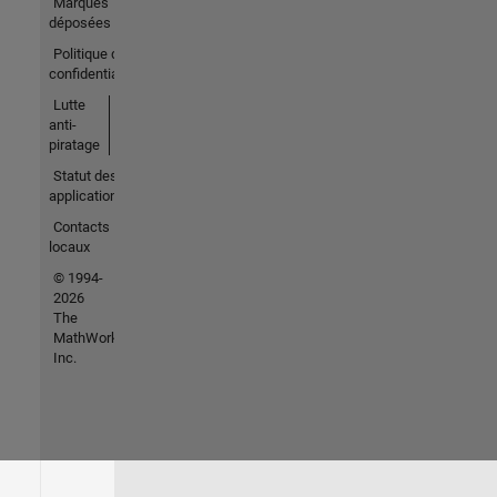
Marques
déposées
Politique de
confidentialité
Lutte
anti-
piratage
Statut des
applications
Contacts
locaux
© 1994-
2026
The
MathWorks,
Inc.