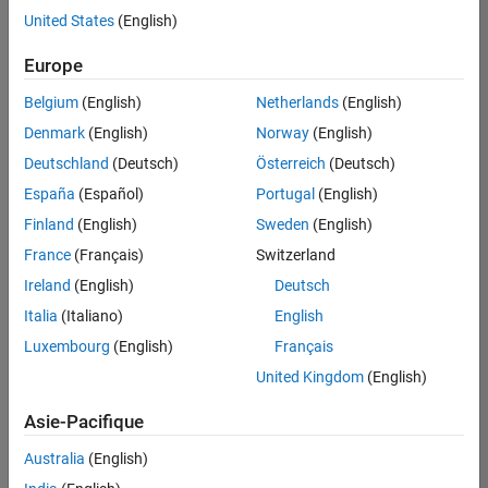
offre
United States
(English)
d'emploi
disponible
Europe
correspondant
à vos
Belgium
(English)
Netherlands
(English)
critères
Denmark
(English)
Norway
(English)
de
recherche.
Deutschland
(Deutsch)
Österreich
(Deutsch)
Vous
España
(Español)
Portugal
(English)
pouvez
Finland
(English)
Sweden
(English)
élargir
France
(Français)
Switzerland
votre
recherche
Ireland
(English)
Deutsch
ou
Italia
(Italiano)
English
afficher
Luxembourg
(English)
Français
l’ensemble
des
United Kingdom
(English)
offres
Asie-Pacifique
d'emploi
.
Si
Australia
(English)
malgré