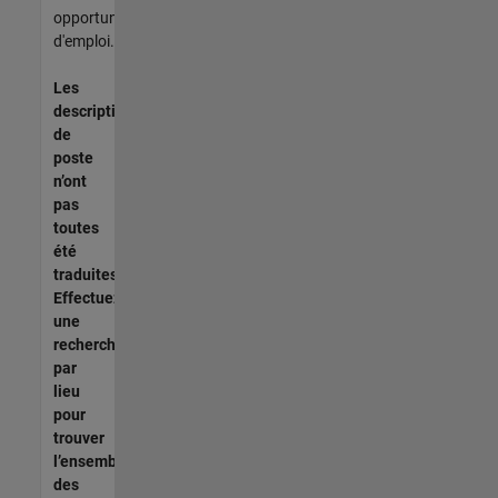
opportunités
d'emploi.
Les
descriptions
de
poste
n’ont
pas
toutes
été
traduites.
Effectuez
une
recherche
par
lieu
pour
trouver
l’ensemble
des