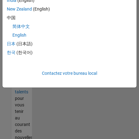
India
(English)
tout
vous
New Zealand
(English)
ne
中国
trouvez
简体中文
pas
d'offre
English
qui
日本
(日本語)
corresponde
한국
(한국어)
à vos
qualifications,
rejoignez
notre
Contactez votre bureau local
réseau
de
talents
pour
vous
tenir
au
courant
des
nouvelles