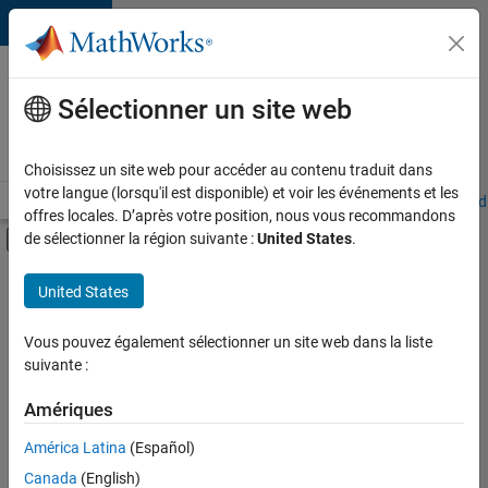
Passer au contenu
Votre
carrière
Sélectionner un site web
chez
MathWorks
Choisissez un site web pour accéder au contenu traduit dans
votre langue (lorsqu'il est disponible) et voir les événements et les
Accueil
Explorer nos opportunités
Adresses de nos bureaux
Étudi
offres locales. D’après votre position, nous vous recommandons
Activer/désactiver l'affichage du menu d
de sélectionner la région suivante :
United States
.
Contenu principal
FILTRER PAR
United States
Applications et outils commerciaux
+
3
Gestion des programmes
Vous pouvez également sélectionner un site web dans la liste
suivante :
Ingénierie des processus logiciels
Expérience utilisateur
Amériques
Actuellement,
América Latina
(Español)
il n’y a
Canada
(English)
aucune