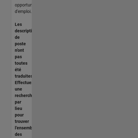
opportunités
d'emploi.
Les
descriptions
de
poste
n’ont
pas
toutes
été
traduites.
Effectuez
une
recherche
par
lieu
pour
trouver
l’ensemble
des