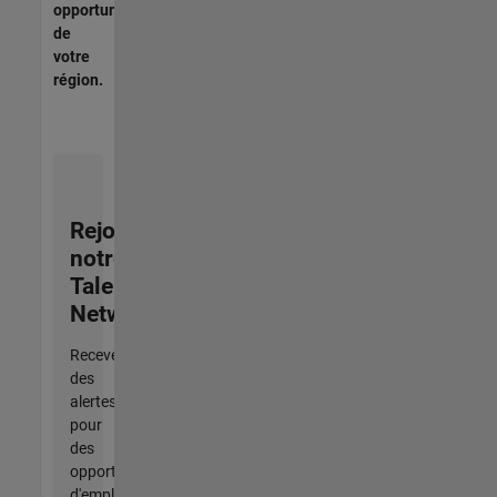
opportunités
de
votre
région.
Rejoignez
notre
Talent
Network
Recevez
des
alertes
pour
des
opportunités
d'emploi