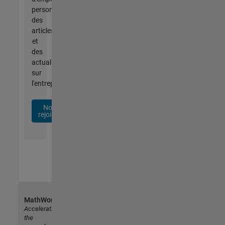
personnalisées,
des
articles
et
des
actualités
sur
l'entreprise.
Nous
rejoindre
MathWorks
Accelerating
the