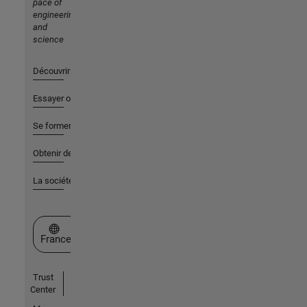
pace of
engineering
and
science
Découvrir les produits
Essayer ou acheter
Se former
Obtenir de l'aide
La société
Sélectionner un site web
France
Trust
Center