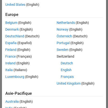
offre
United States
(English)
d'emploi
disponible
Europe
correspondant
à vos
Belgium
(English)
Netherlands
(English)
critères
Denmark
(English)
Norway
(English)
de
recherche.
Deutschland
(Deutsch)
Österreich
(Deutsch)
Vous
España
(Español)
Portugal
(English)
pouvez
Finland
(English)
Sweden
(English)
élargir
France
(Français)
Switzerland
votre
recherche
Ireland
(English)
Deutsch
ou
Italia
(Italiano)
English
afficher
Luxembourg
(English)
Français
l’ensemble
des
United Kingdom
(English)
offres
Asie-Pacifique
d'emploi
.
Si
Australia
(English)
malgré