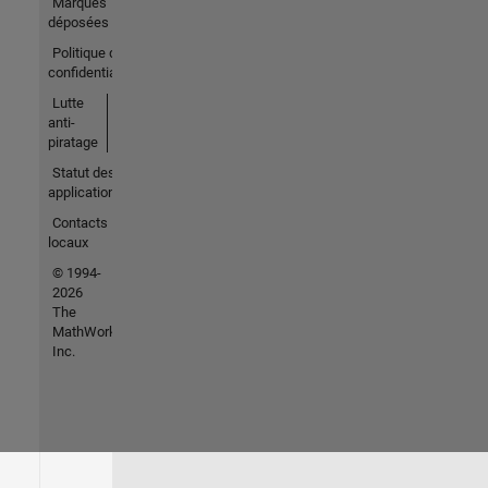
Marques
déposées
Politique de
confidentialité
Lutte
anti-
piratage
Statut des
applications
Contacts
locaux
© 1994-
2026
The
MathWorks,
Inc.