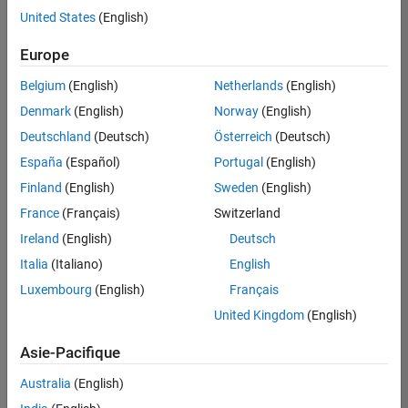
offre
United States
(English)
d'emploi
disponible
Europe
correspondant
à vos
Belgium
(English)
Netherlands
(English)
critères
Denmark
(English)
Norway
(English)
de
recherche.
Deutschland
(Deutsch)
Österreich
(Deutsch)
Vous
España
(Español)
Portugal
(English)
pouvez
Finland
(English)
Sweden
(English)
élargir
France
(Français)
Switzerland
votre
recherche
Ireland
(English)
Deutsch
ou
Italia
(Italiano)
English
afficher
Luxembourg
(English)
Français
l’ensemble
des
United Kingdom
(English)
offres
Asie-Pacifique
d'emploi
.
Si
Australia
(English)
malgré