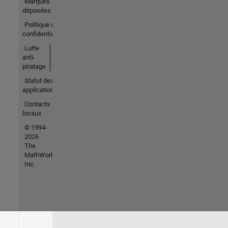
Marques
déposées
Politique de
confidentialité
Lutte
anti-
piratage
Statut des
applications
Contacts
locaux
© 1994-
2026
The
MathWorks,
Inc.