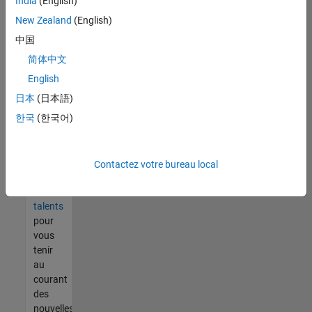
India
(English)
tout
vous
New Zealand
(English)
ne
中国
trouvez
简体中文
pas
d'offre
English
qui
日本
(日本語)
corresponde
한국
(한국어)
à vos
qualifications,
rejoignez
notre
Contactez votre bureau local
réseau
de
talents
pour
vous
tenir
au
courant
des
nouvelles