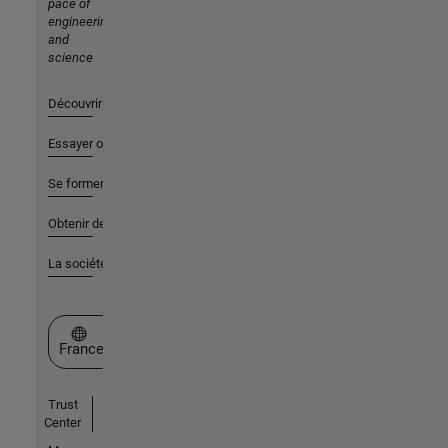
pace of
engineering
and
science
Découvrir les produits
Essayer ou acheter
Se former
Obtenir de l'aide
La société
Sélectionner un site web
France
Trust
Center