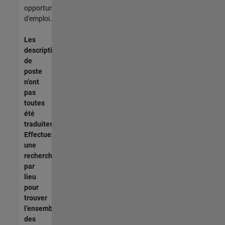
opportunités
d'emploi.
Les
descriptions
de
poste
n’ont
pas
toutes
été
traduites.
Effectuez
une
recherche
par
lieu
pour
trouver
l’ensemble
des