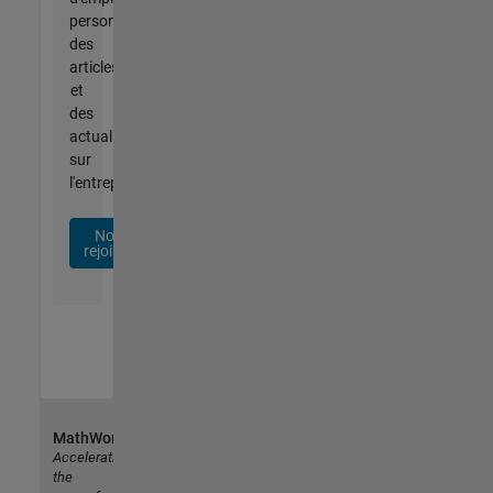
personnalisées,
des
articles
et
des
actualités
sur
l'entreprise.
Nous
rejoindre
MathWorks
Accelerating
the