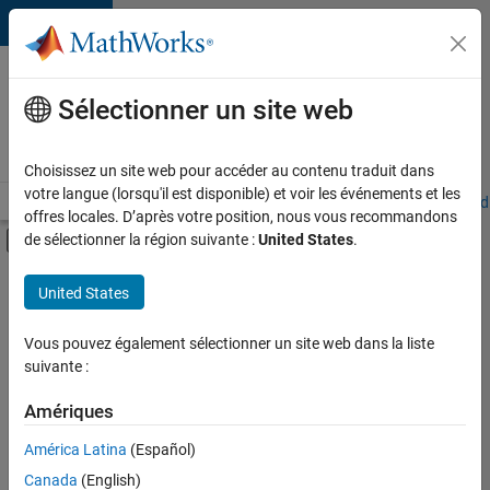
Passer au contenu
Votre
carrière
Sélectionner un site web
chez
MathWorks
Choisissez un site web pour accéder au contenu traduit dans
votre langue (lorsqu'il est disponible) et voir les événements et les
Accueil
Explorer nos opportunités
Adresses de nos bureaux
Étudi
offres locales. D’après votre position, nous vous recommandons
Activer/désactiver l'affichage du menu d
de sélectionner la région suivante :
United States
.
Contenu principal
FILTRER PAR
United States
Applications et outils commerciaux
+
3
Technologies de l’information
Vous pouvez également sélectionner un site web dans la liste
suivante :
Développement de produits
Gestion des programmes
Amériques
Actuellement,
América Latina
(Español)
il n’y a
Canada
(English)
aucune