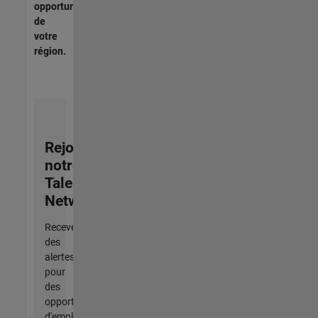
opportunités
de
votre
région.
Rejoignez
notre
Talent
Network
Recevez
des
alertes
pour
des
opportunités
d'emploi