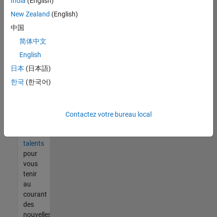
India
(English)
tout
vous
New Zealand
(English)
ne
中国
trouvez
简体中文
pas
d'offre
English
qui
日本
(日本語)
corresponde
한국
(한국어)
à vos
qualifications,
rejoignez
notre
Contactez votre bureau local
réseau
de
talents
pour
vous
tenir
au
courant
des
nouvelles