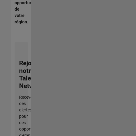
opportunités
de
votre
région.
Rejoignez
notre
Talent
Network
Recevez
des
alertes
pour
des
opportunités
d'emploi