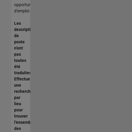
opportunités
d'emploi.
Les
descriptions
de
poste
n’ont
pas
toutes
été
traduites.
Effectuez
une
recherche
par
lieu
pour
trouver
l’ensemble
des