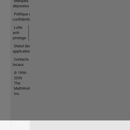
Marques
déposées
Politique de
confidentialité
Lutte
anti-
piratage
Statut des
applications
Contacts
locaux
© 1994-
2026
The
MathWorks,
Inc.