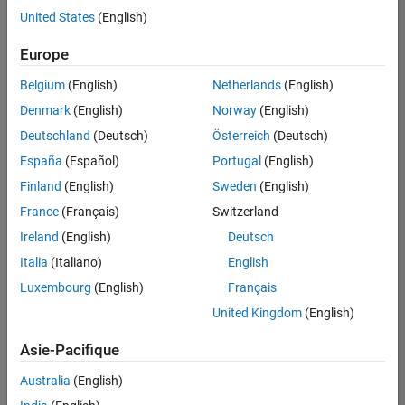
offre
United States
(English)
d'emploi
disponible
Europe
correspondant
à vos
Belgium
(English)
Netherlands
(English)
critères
Denmark
(English)
Norway
(English)
de
recherche.
Deutschland
(Deutsch)
Österreich
(Deutsch)
Vous
España
(Español)
Portugal
(English)
pouvez
Finland
(English)
Sweden
(English)
élargir
France
(Français)
Switzerland
votre
recherche
Ireland
(English)
Deutsch
ou
Italia
(Italiano)
English
afficher
Luxembourg
(English)
Français
l’ensemble
des
United Kingdom
(English)
offres
Asie-Pacifique
d'emploi
.
Si
Australia
(English)
malgré