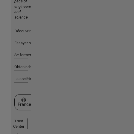
pace of
engineering
and
science
Découvrir les produits
Essayer ou acheter
Se former
Obtenir de l'aide
La société
Sélectionner un site web
France
Trust
Center