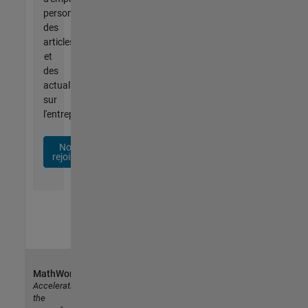
personnalisées,
des
articles
et
des
actualités
sur
l'entreprise.
Nous
rejoindre
MathWorks
Accelerating
the