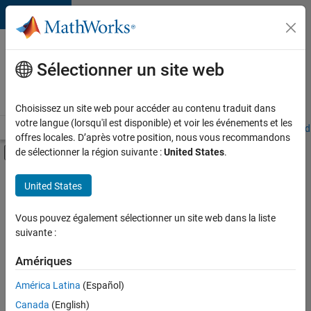
Passer au contenu
Votre
carrière
Sélectionner un site web
chez
MathWorks
Choisissez un site web pour accéder au contenu traduit dans
votre langue (lorsqu'il est disponible) et voir les événements et les
Accueil
Explorer nos opportunités
Adresses de nos bureaux
Étudi
offres locales. D’après votre position, nous vous recommandons
Activer/désactiver l'affichage du menu d
de sélectionner la région suivante :
United States
.
Contenu principal
FILTRER PAR
United States
Programme destiné aux nouvelles carrières (EDG)
+
4
Applications et outils commerciaux
Vous pouvez également sélectionner un site web dans la liste
suivante :
Développement de produits
Ingénierie des versions
Amériques
Applications et services web
Actuellement,
América Latina
(Español)
il n’y a
Canada
(English)
aucune