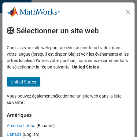
Passer au contenu
Votre
carrière
Sélectionner un site web
chez
MathWorks
Choisissez un site web pour accéder au contenu traduit dans
votre langue (lorsqu'il est disponible) et voir les événements et les
Accueil
Explorer nos opportunités
Adresses de nos bureaux
Étudi
offres locales. D’après votre position, nous vous recommandons
Activer/désactiver l'affichage du menu d
de sélectionner la région suivante :
United States
.
Contenu principal
FILTRER PAR
United States
Programme destiné aux nouvelles carrières (EDG)
+
2
Applications et outils commerciaux
Vous pouvez également sélectionner un site web dans la liste
suivante :
Ingénierie des processus logiciels
Amériques
Actuellement,
América Latina
(Español)
il n’y a
Canada
(English)
aucune