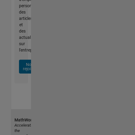
personnalisées,
des
articles
et
des
actualités
sur
l'entreprise.
Nous
rejoindre
MathWorks
Accelerating
the