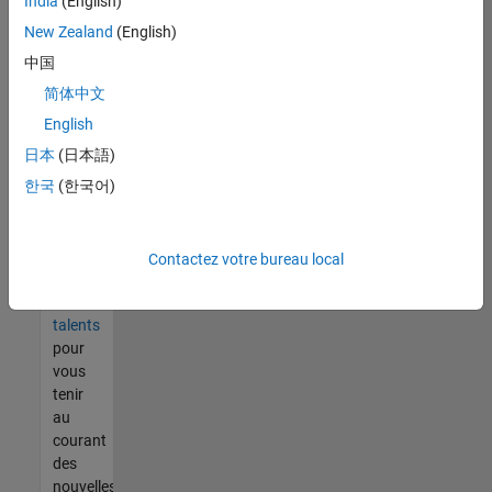
India
(English)
tout
vous
New Zealand
(English)
ne
中国
trouvez
简体中文
pas
d'offre
English
qui
日本
(日本語)
corresponde
한국
(한국어)
à vos
qualifications,
rejoignez
notre
Contactez votre bureau local
réseau
de
talents
pour
vous
tenir
au
courant
des
nouvelles