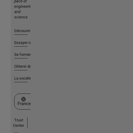
pace of
engineering
and
science
Découvrir les produits
Essayer ou acheter
Se former
Obtenir de l'aide
La société
Sélectionner un site web
France
Trust
Center