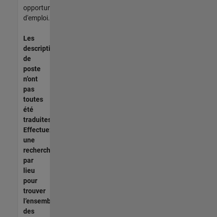
opportunités
d'emploi.
Les
descriptions
de
poste
n’ont
pas
toutes
été
traduites.
Effectuez
une
recherche
par
lieu
pour
trouver
l’ensemble
des