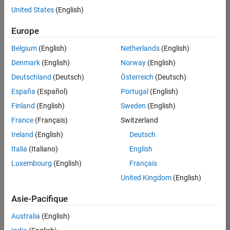
offre
United States
(English)
d'emploi
disponible
Europe
correspondant
à vos
Belgium
(English)
Netherlands
(English)
critères
Denmark
(English)
Norway
(English)
de
recherche.
Deutschland
(Deutsch)
Österreich
(Deutsch)
Vous
España
(Español)
Portugal
(English)
pouvez
Finland
(English)
Sweden
(English)
élargir
France
(Français)
Switzerland
votre
recherche
Ireland
(English)
Deutsch
ou
Italia
(Italiano)
English
afficher
Luxembourg
(English)
Français
l’ensemble
des
United Kingdom
(English)
offres
Asie-Pacifique
d'emploi
.
Si
Australia
(English)
malgré