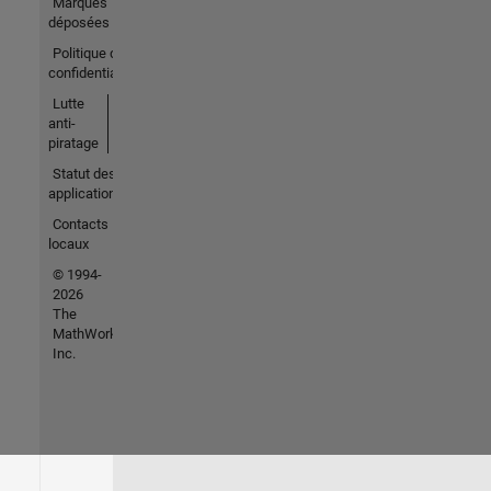
Marques
déposées
Politique de
confidentialité
Lutte
anti-
piratage
Statut des
applications
Contacts
locaux
© 1994-
2026
The
MathWorks,
Inc.