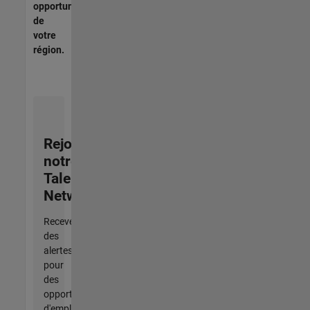
opportunités
de
votre
région.
Rejoignez
notre
Talent
Network
Recevez
des
alertes
pour
des
opportunités
d'emploi