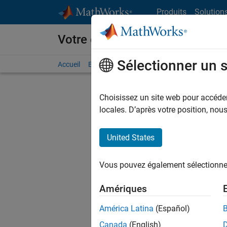
Passer au contenu
Produits
Solution
Votre carrière chez MathWorks
Sélectionner un 
Accueil
Explorer nos opportunités
Adresses de no
Choisissez un site web pour accéder 
FILTRER
locales. D’après votre position, no
United States
Actuell
Vous pou
Vous pouvez également sélectionner 
d'offre q
opportun
Amériques
Les desc
América Latina
(Español)
opportun
Canada
(English)