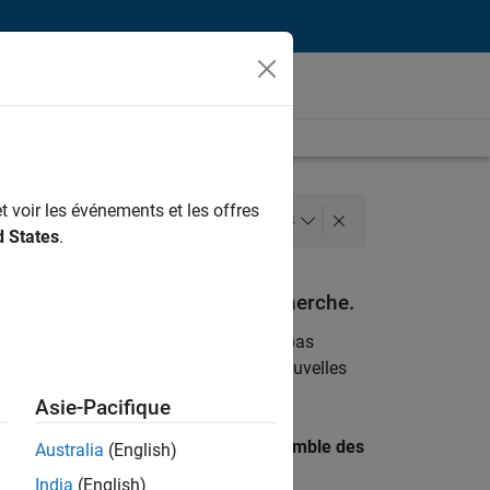
t voir les événements et les offres
eloppement de produits
+
4
d States
.
cessus logiciels
espondant à vos critères de recherche.
emploi
. Si malgré tout vous ne trouvez pas
ents
pour vous tenir au courant des nouvelles
Asie-Pacifique
 recherche par lieu pour trouver l’ensemble des
Australia
(English)
India
(English)