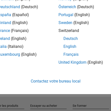
Deutschland
(Deutsch)
Österreich
(Deutsch)
España
(Español)
Portugal
(English)
Rejo
inland
(English)
Sweden
(English)
rance
(Français)
Switzerland
Recevez 
reland
(English)
Deutsch
personn
talia
(Italiano)
English
Luxembourg
(English)
Français
United Kingdom
(English)
Contactez votre bureau local
r les produits
Essayer ou acheter
Se former