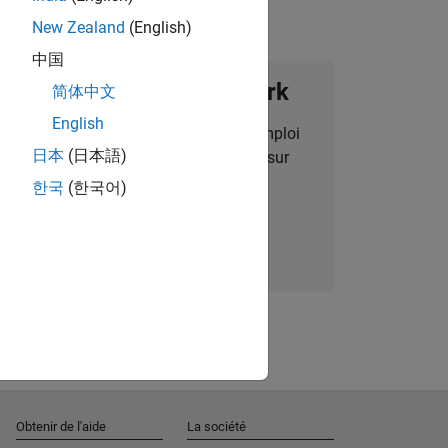
New Zealand
(English)
中国
ignez notre Talent Network
简体中文
English
des alertes pour des opportunités d'emploi
日本
(日本語)
alisées, des articles et des actualités sur
l'entreprise.
한국
(한국어)
Nous rejoindre
Obtenir de l'aide
La société