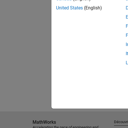
United States
(English)
F
F
I
I
MathWorks
Découvri
Accelerating the pace of engineering and