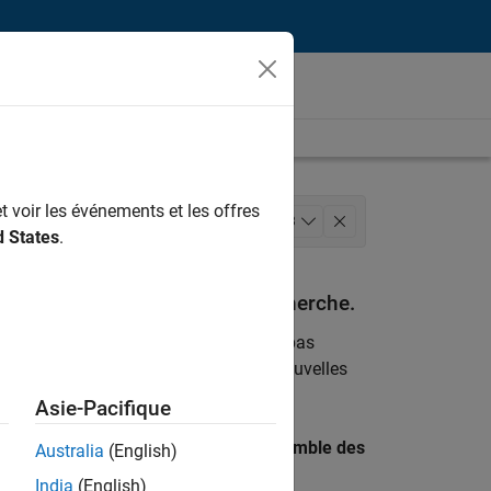
t voir les événements et les offres
eloppement de produits
+
3
d States
.
nce utilisateur
espondant à vos critères de recherche.
emploi
. Si malgré tout vous ne trouvez pas
ents
pour vous tenir au courant des nouvelles
Asie-Pacifique
 recherche par lieu pour trouver l’ensemble des
Australia
(English)
India
(English)