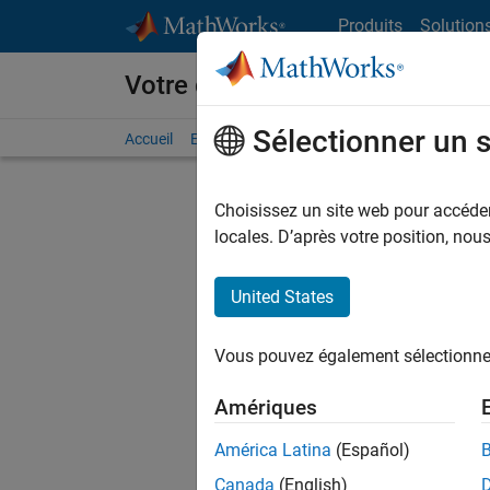
Passer au contenu
Produits
Solution
Votre carrière chez MathWorks
Sélectionner un 
Accueil
Explorer nos opportunités
Adresses de no
Choisissez un site web pour accéder 
FILTRER
locales. D’après votre position, no
United States
Actuell
Vous pou
Vous pouvez également sélectionner 
d'offre q
opportun
Amériques
Les desc
América Latina
(Español)
opportun
Canada
(English)