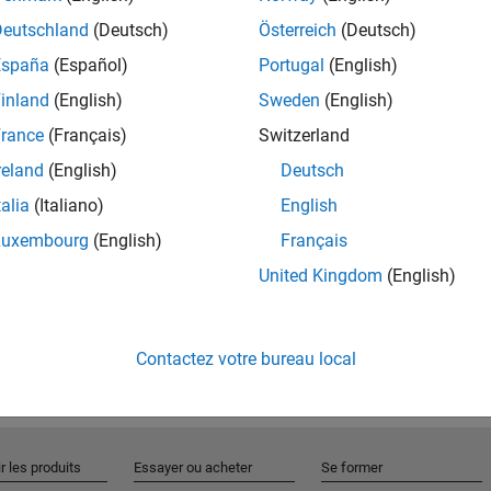
Deutschland
(Deutsch)
Österreich
(Deutsch)
España
(Español)
Portugal
(English)
Rejo
inland
(English)
Sweden
(English)
rance
(Français)
Switzerland
Recevez 
reland
(English)
Deutsch
personn
talia
(Italiano)
English
Luxembourg
(English)
Français
United Kingdom
(English)
Contactez votre bureau local
r les produits
Essayer ou acheter
Se former