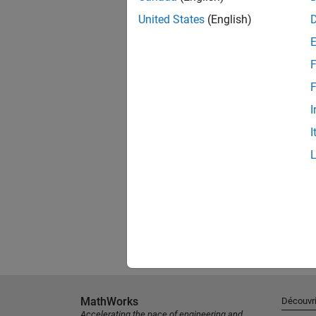
United States
(English)
F
F
I
I
MathWorks
Découvri
Accelerating the pace of engineering and