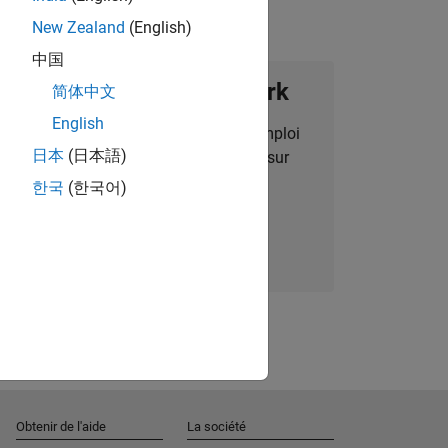
New Zealand
(English)
中国
ignez notre Talent Network
简体中文
English
des alertes pour des opportunités d'emploi
日本
(日本語)
alisées, des articles et des actualités sur
l'entreprise.
한국
(한국어)
Nous rejoindre
Obtenir de l'aide
La société