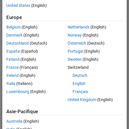
offre
United States
(English)
d'emploi
disponible
Europe
correspondant
à vos
Belgium
(English)
Netherlands
(English)
critères
Denmark
(English)
Norway
(English)
de
recherche.
Deutschland
(Deutsch)
Österreich
(Deutsch)
Vous
España
(Español)
Portugal
(English)
pouvez
Finland
(English)
Sweden
(English)
élargir
France
(Français)
Switzerland
votre
recherche
Ireland
(English)
Deutsch
ou
Italia
(Italiano)
English
afficher
Luxembourg
(English)
Français
l’ensemble
des
United Kingdom
(English)
offres
Asie-Pacifique
d'emploi
.
Si
Australia
(English)
malgré