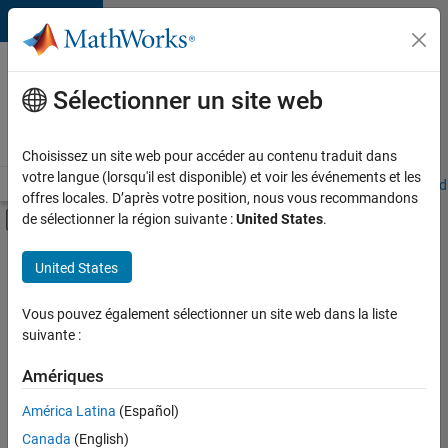
Passer au contenu
Votre
carrière
Sélectionner un site web
chez
MathWorks
Choisissez un site web pour accéder au contenu traduit dans
votre langue (lorsqu'il est disponible) et voir les événements et les
Accueil
Explorer nos opportunités
Adresses de nos bureaux
Étudi
offres locales. D’après votre position, nous vous recommandons
Activer/désactiver l'affichage du menu d
de sélectionner la région suivante :
United States
.
Contenu principal
FILTRER PAR
United States
Applications et outils commerciaux
+
5
Infrastructure et architecture
Vous pouvez également sélectionner un site web dans la liste
suivante :
Développement de produits
Gestion des programmes
Amériques
Expérience utilisateur
Actuellement,
América Latina
(Español)
il n’y a
Applications et services web
Canada
(English)
aucune