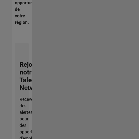
opportunités
de
votre
région.
Rejoignez
notre
Talent
Network
Recevez
des
alertes
pour
des
opportunités
d'emploi