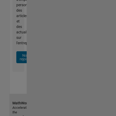
personnalisées,
des
articles
et
des
actualités
sur
l'entreprise.
Nous
rejoindre
MathWorks
Accelerating
the