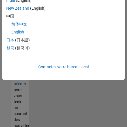
India
(English)
tout
vous
New Zealand
(English)
ne
中国
trouvez
简体中文
pas
d'offre
English
qui
日本
(日本語)
corresponde
한국
(한국어)
à vos
qualifications,
rejoignez
notre
Contactez votre bureau local
réseau
de
talents
pour
vous
tenir
au
courant
des
nouvelles