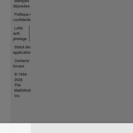
Marques
déposées
Politique de
confidentialité
Lutte
anti-
piratage
Statut des
applications
Contacts
locaux
© 1994-
2026
The
MathWorks,
Inc.