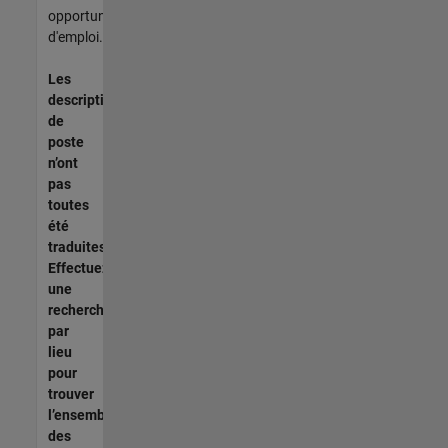
opportunités
d'emploi.
Les
descriptions
de
poste
n’ont
pas
toutes
été
traduites.
Effectuez
une
recherche
par
lieu
pour
trouver
l’ensemble
des