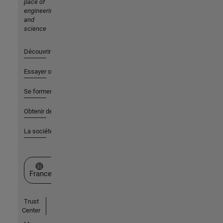
pace of
engineering
and
science
Découvrir les produits
Essayer ou acheter
Se former
Obtenir de l'aide
La société
Sélectionner un site web
France
Trust
Center