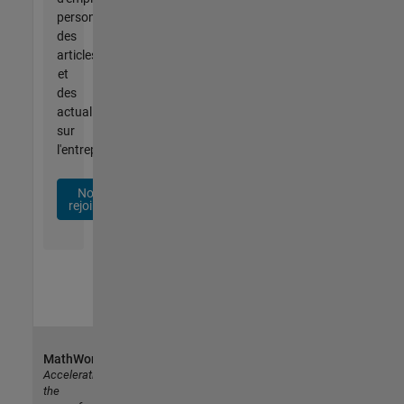
personnalisées,
des
articles
et
des
actualités
sur
l'entreprise.
Nous
rejoindre
MathWorks
Accelerating
the