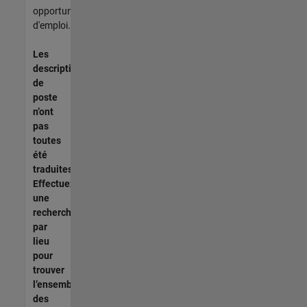
opportunités
d'emploi.
Les
descriptions
de
poste
n’ont
pas
toutes
été
traduites.
Effectuez
une
recherche
par
lieu
pour
trouver
l’ensemble
des