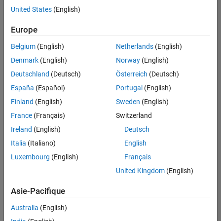
offre
United States
(English)
d'emploi
disponible
Europe
correspondant
à vos
Belgium
(English)
Netherlands
(English)
critères
Denmark
(English)
Norway
(English)
de
recherche.
Deutschland
(Deutsch)
Österreich
(Deutsch)
Vous
España
(Español)
Portugal
(English)
pouvez
Finland
(English)
Sweden
(English)
élargir
France
(Français)
Switzerland
votre
recherche
Ireland
(English)
Deutsch
ou
Italia
(Italiano)
English
afficher
Luxembourg
(English)
Français
l’ensemble
des
United Kingdom
(English)
offres
Asie-Pacifique
d'emploi
.
Si
Australia
(English)
malgré