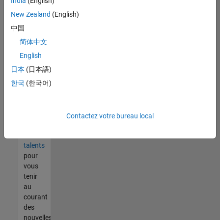
India
(English)
tout
vous
New Zealand
(English)
ne
中国
trouvez
简体中文
pas
d'offre
English
qui
日本
(日本語)
corresponde
한국
(한국어)
à vos
qualifications,
rejoignez
notre
Contactez votre bureau local
réseau
de
talents
pour
vous
tenir
au
courant
des
nouvelles