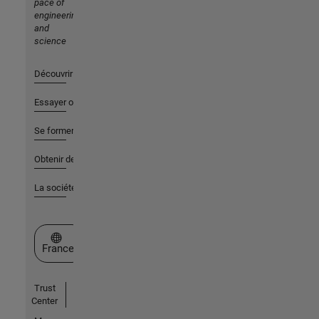
pace of
engineering
and
science
Découvrir les produits
Essayer ou acheter
Se former
Obtenir de l'aide
La société
Sélectionner un site web
France
Trust
Center