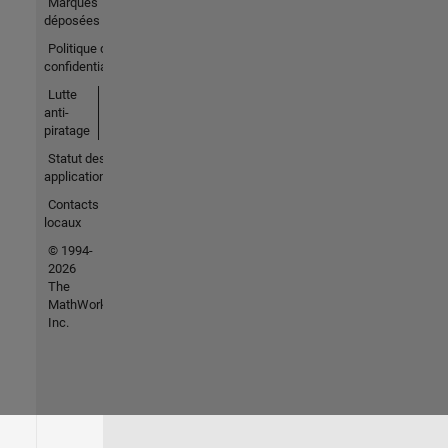
Marques
déposées
Politique de
confidentialité
Lutte
anti-
piratage
Statut des
applications
Contacts
locaux
© 1994-
2026
The
MathWorks,
Inc.