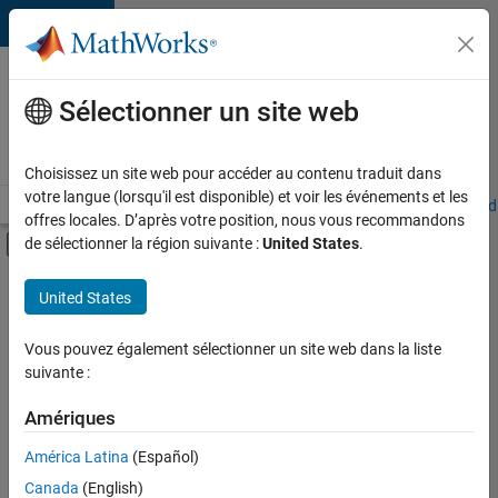
Passer au contenu
Votre
carrière
Sélectionner un site web
chez
MathWorks
Choisissez un site web pour accéder au contenu traduit dans
votre langue (lorsqu'il est disponible) et voir les événements et les
Accueil
Explorer nos opportunités
Adresses de nos bureaux
Étudi
offres locales. D’après votre position, nous vous recommandons
Activer/désactiver l'affichage du menu d
de sélectionner la région suivante :
United States
.
Contenu principal
FILTRER PAR
United States
Applications et outils commerciaux
+
4
Infrastructure et architecture
Vous pouvez également sélectionner un site web dans la liste
suivante :
Gestion des programmes
Expérience utilisateur
Amériques
Applications et services web
Actuellement,
América Latina
(Español)
il n’y a
Canada
(English)
aucune