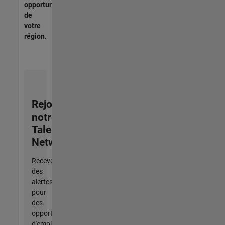
opportunités
de
votre
région.
Rejoignez
notre
Talent
Network
Recevez
des
alertes
pour
des
opportunités
d'emploi