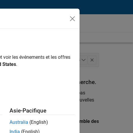
t voir les événements et les offres
nfrastructure et architecture
+
4
d States
.
 des versions
espondant à vos critères de recherche.
emploi
. Si malgré tout vous ne trouvez pas
ents
pour vous tenir au courant des nouvelles
Asie-Pacifique
 recherche par lieu pour trouver l’ensemble des
Australia
(English)
India
(English)