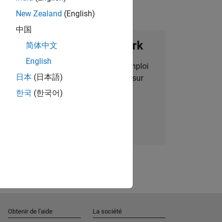
New Zealand
(English)
中国
ignez notre Talent Network
简体中文
English
des alertes pour des opportunités d'emploi
日本
(日本語)
alisées, des articles et des actualités sur
l'entreprise.
한국
(한국어)
Nous rejoindre
Obtenir de l'aide
La société