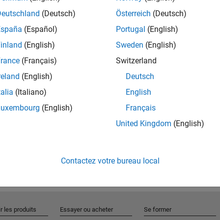
Deutschland
(Deutsch)
Österreich
(Deutsch)
España
(Español)
Portugal
(English)
Rejo
inland
(English)
Sweden
(English)
rance
(Français)
Switzerland
Recevez 
reland
(English)
Deutsch
personn
talia
(Italiano)
English
Luxembourg
(English)
Français
United Kingdom
(English)
Contactez votre bureau local
r les produits
Essayer ou acheter
Se former