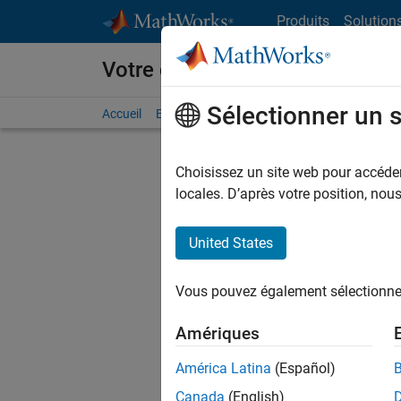
Passer au contenu
Produits
Solution
Votre carrière chez MathWorks
Sélectionner un 
Accueil
Explorer nos opportunités
Adresses de no
Choisissez un site web pour accéder 
FILTRER
locales. D’après votre position, no
United States
Actuell
Vous pou
Vous pouvez également sélectionner 
d'offre q
opportun
Amériques
Les desc
América Latina
(Español)
opportun
Canada
(English)