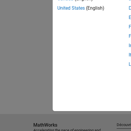
United States
(English)
F
F
I
I
MathWorks
Découvri
Accelerating the pace of engineering and