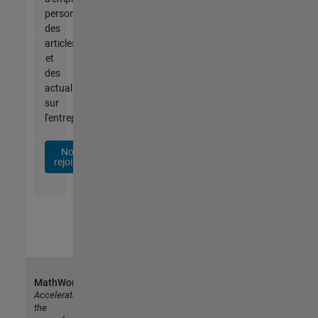
personnalisées,
des
articles
et
des
actualités
sur
l'entreprise.
Nous
rejoindre
MathWorks
Accelerating
the