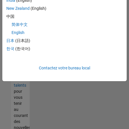
India
(English)
tout
vous
New Zealand
(English)
ne
中国
trouvez
简体中文
pas
d'offre
English
qui
日本
(日本語)
corresponde
한국
(한국어)
à vos
qualifications,
rejoignez
notre
Contactez votre bureau local
réseau
de
talents
pour
vous
tenir
au
courant
des
nouvelles