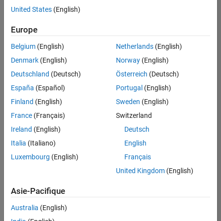
offre
United States
(English)
d'emploi
disponible
Europe
correspondant
à vos
Belgium
(English)
Netherlands
(English)
critères
Denmark
(English)
Norway
(English)
de
recherche.
Deutschland
(Deutsch)
Österreich
(Deutsch)
Vous
España
(Español)
Portugal
(English)
pouvez
Finland
(English)
Sweden
(English)
élargir
France
(Français)
Switzerland
votre
recherche
Ireland
(English)
Deutsch
ou
Italia
(Italiano)
English
afficher
Luxembourg
(English)
Français
l’ensemble
des
United Kingdom
(English)
offres
Asie-Pacifique
d'emploi
.
Si
Australia
(English)
malgré