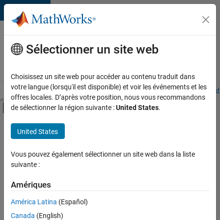
Passer au contenu
Votre
carrière
Sélectionner un site web
chez
MathWorks
Choisissez un site web pour accéder au contenu traduit dans
votre langue (lorsqu'il est disponible) et voir les événements et les
Accueil
Explorer nos opportunités
Adresses de nos bureaux
Étudi
offres locales. D’après votre position, nous vous recommandons
Activer/désactiver l'affichage du menu d
de sélectionner la région suivante :
United States
.
Contenu principal
FILTRER PAR
United States
Programme destiné aux nouvelles carrières (EDG)
+
3
Applications et outils commerciaux
Vous pouvez également sélectionner un site web dans la liste
suivante :
Infrastructure et architecture
Gestion des programmes
Amériques
Actuellement,
América Latina
(Español)
il n’y a
Canada
(English)
aucune