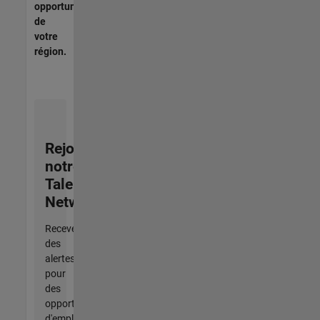
opportunités
de
votre
région.
Rejoignez
notre
Talent
Network
Recevez
des
alertes
pour
des
opportunités
d'emploi