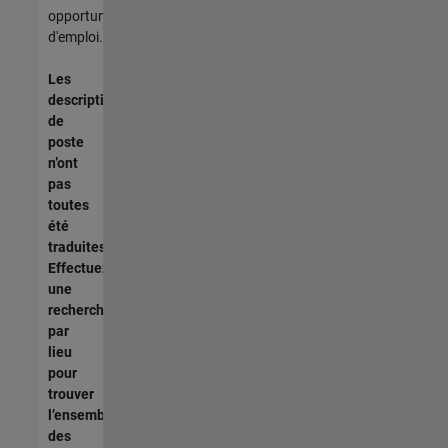
opportunités
d'emploi.
Les
descriptions
de
poste
n’ont
pas
toutes
été
traduites.
Effectuez
une
recherche
par
lieu
pour
trouver
l’ensemble
des