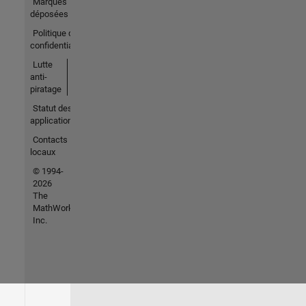
Marques
déposées
Politique de
confidentialité
Lutte
anti-
piratage
Statut des
applications
Contacts
locaux
© 1994-
2026
The
MathWorks,
Inc.