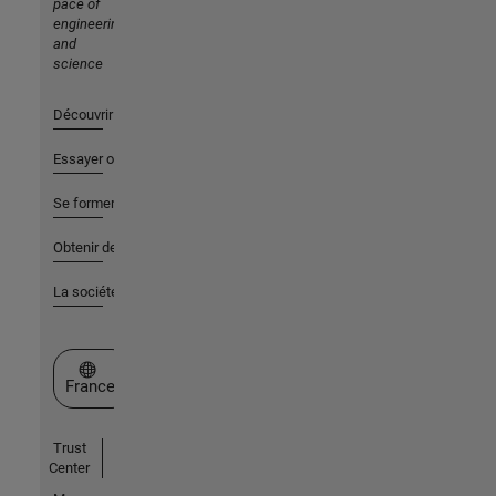
pace of
engineering
and
science
Découvrir les produits
Essayer ou acheter
Se former
Obtenir de l'aide
La société
Sélectionner un site web
France
Trust
Center