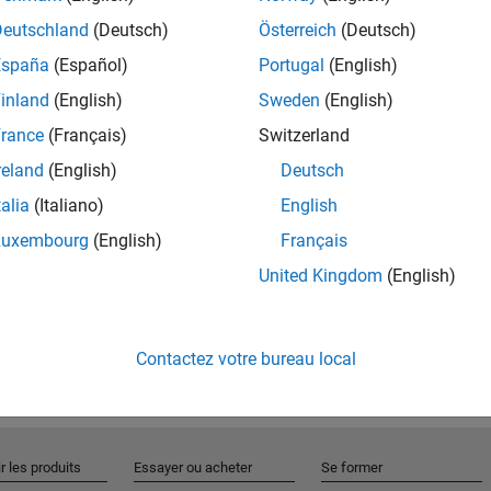
Deutschland
(Deutsch)
Österreich
(Deutsch)
España
(Español)
Portugal
(English)
Rejo
inland
(English)
Sweden
(English)
rance
(Français)
Switzerland
Recevez 
reland
(English)
Deutsch
personn
talia
(Italiano)
English
Luxembourg
(English)
Français
United Kingdom
(English)
Contactez votre bureau local
r les produits
Essayer ou acheter
Se former