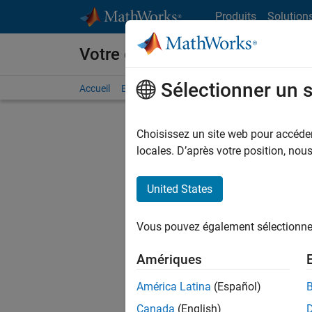
Passer au contenu
Produits
Solution
Votre carrière chez MathWorks
Sélectionner un 
Accueil
Explorer nos opportunités
Adresses de no
Choisissez un site web pour accéder 
FILTRER
locales. D’après votre position, no
United States
Actuell
Vous pou
Vous pouvez également sélectionner 
d'offre q
opportun
Amériques
Les desc
América Latina
(Español)
opportun
Canada
(English)