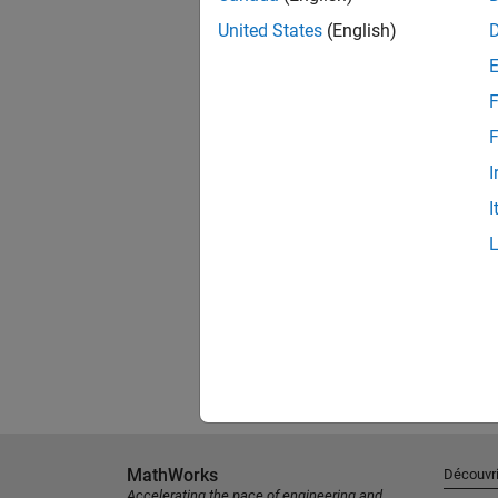
United States
(English)
F
F
I
I
MathWorks
Découvri
Accelerating the pace of engineering and