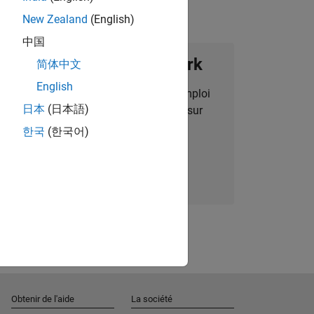
New Zealand
(English)
中国
ignez notre Talent Network
简体中文
English
des alertes pour des opportunités d'emploi
日本
(日本語)
alisées, des articles et des actualités sur
l'entreprise.
한국
(한국어)
Nous rejoindre
Obtenir de l'aide
La société