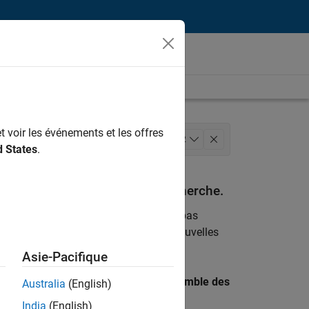
t voir les événements et les offres
lobalisation
+
2
d States
.
espondant à vos critères de recherche.
emploi
. Si malgré tout vous ne trouvez pas
ents
pour vous tenir au courant des nouvelles
Asie-Pacifique
 recherche par lieu pour trouver l’ensemble des
Australia
(English)
India
(English)