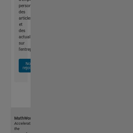
personnalisées,
des
articles
et
des
actualités
sur
l'entreprise.
Nous
rejoindre
MathWorks
Accelerating
the