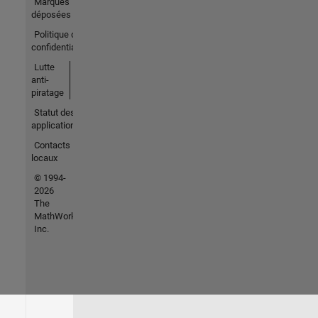
Marques
déposées
Politique de
confidentialité
Lutte
anti-
piratage
Statut des
applications
Contacts
locaux
© 1994-
2026
The
MathWorks,
Inc.