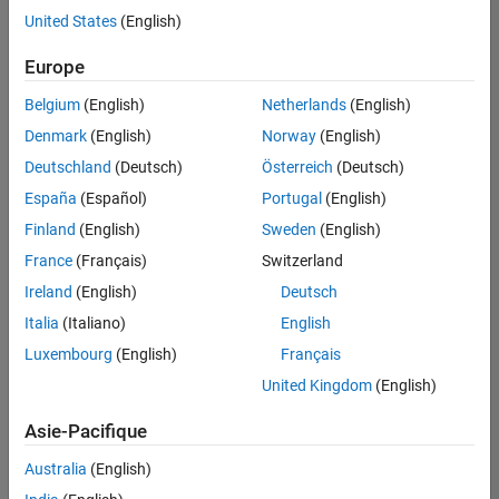
offre
United States
(English)
d'emploi
disponible
Europe
correspondant
à vos
Belgium
(English)
Netherlands
(English)
critères
Denmark
(English)
Norway
(English)
de
recherche.
Deutschland
(Deutsch)
Österreich
(Deutsch)
Vous
España
(Español)
Portugal
(English)
pouvez
Finland
(English)
Sweden
(English)
élargir
France
(Français)
Switzerland
votre
recherche
Ireland
(English)
Deutsch
ou
Italia
(Italiano)
English
afficher
Luxembourg
(English)
Français
l’ensemble
des
United Kingdom
(English)
offres
Asie-Pacifique
d'emploi
.
Si
Australia
(English)
malgré