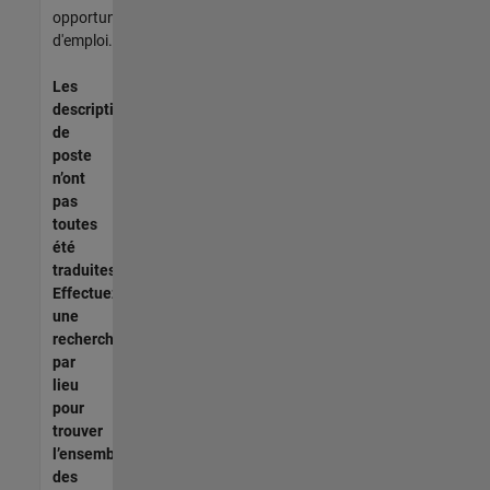
opportunités
d'emploi.
Les
descriptions
de
poste
n’ont
pas
toutes
été
traduites.
Effectuez
une
recherche
par
lieu
pour
trouver
l’ensemble
des