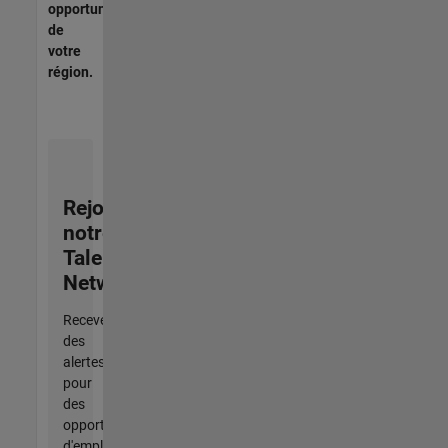
opportunités
de
votre
région.
Rejoignez
notre
Talent
Network
Recevez
des
alertes
pour
des
opportunités
d'emploi