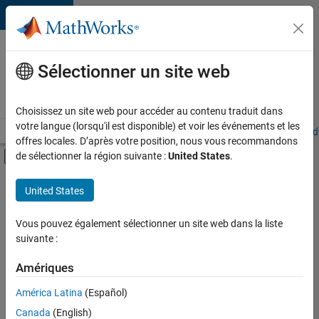
Passer au contenu
Votre
carrière
Sélectionner un site web
chez
MathWorks
Choisissez un site web pour accéder au contenu traduit dans
votre langue (lorsqu'il est disponible) et voir les événements et les
Accueil
Explorer nos opportunités
Adresses de nos bureaux
Étudi
offres locales. D’après votre position, nous vous recommandons
Activer/désactiver l'affichage du menu d
de sélectionner la région suivante :
United States
.
Contenu principal
FILTRER PAR
United States
Programme destiné aux nouvelles carrières (EDG)
+
3
Applications et outils commerciaux
Vous pouvez également sélectionner un site web dans la liste
suivante :
Globalisation
Applications et services web
Amériques
Actuellement,
América Latina
(Español)
il n’y a
Canada
(English)
aucune