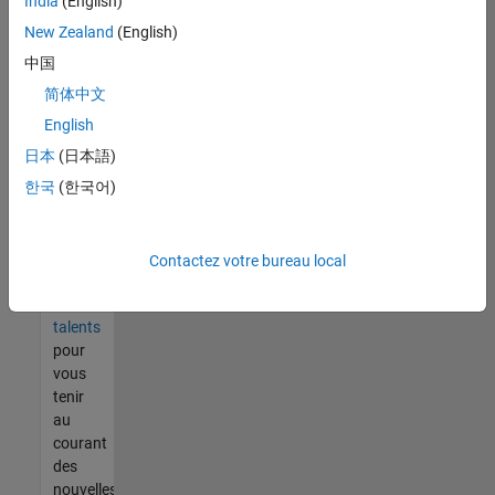
India
(English)
tout
vous
New Zealand
(English)
ne
中国
trouvez
简体中文
pas
d'offre
English
qui
日本
(日本語)
corresponde
한국
(한국어)
à vos
qualifications,
rejoignez
notre
Contactez votre bureau local
réseau
de
talents
pour
vous
tenir
au
courant
des
nouvelles