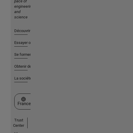
pace of
engineering
and
science
Découvrir les produits
Essayer ou acheter
Se former
Obtenir de l'aide
La société
Sélectionner un site web
France
Trust
Center