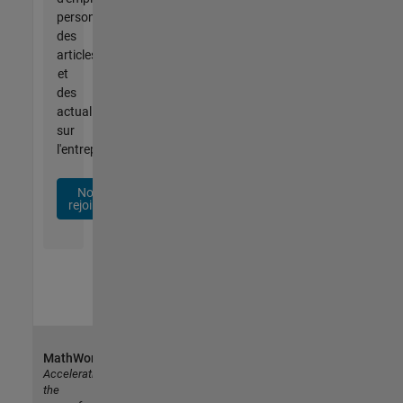
personnalisées,
des
articles
et
des
actualités
sur
l'entreprise.
Nous
rejoindre
MathWorks
Accelerating
the