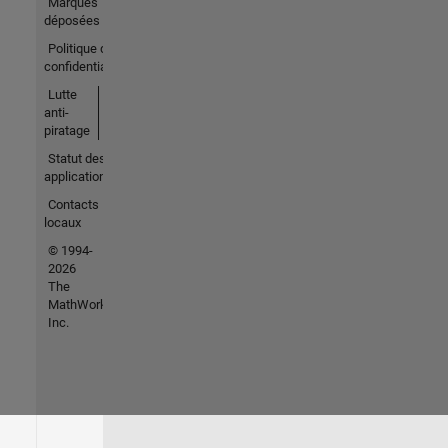
Marques
déposées
Politique de
confidentialité
Lutte
anti-
piratage
Statut des
applications
Contacts
locaux
© 1994-
2026
The
MathWorks,
Inc.