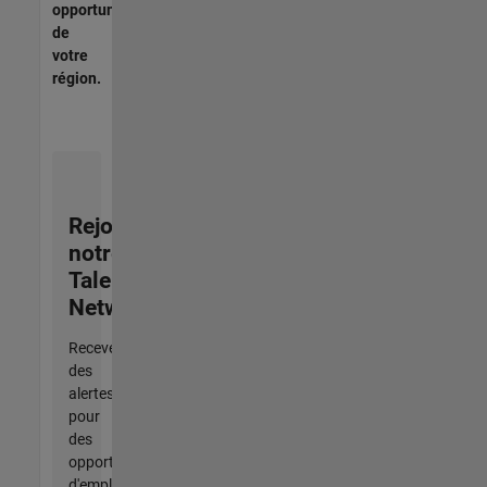
opportunités
de
votre
région.
Rejoignez
notre
Talent
Network
Recevez
des
alertes
pour
des
opportunités
d'emploi