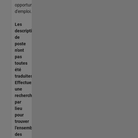
opportunités
d'emploi.
Les
descriptions
de
poste
n’ont
pas
toutes
été
traduites.
Effectuez
une
recherche
par
lieu
pour
trouver
l’ensemble
des