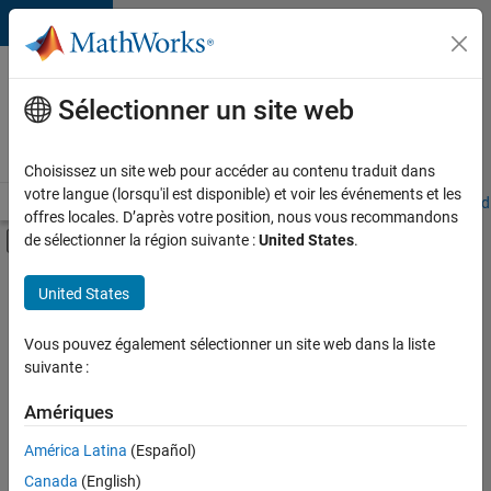
Passer au contenu
Votre
carrière
Sélectionner un site web
chez
MathWorks
Choisissez un site web pour accéder au contenu traduit dans
votre langue (lorsqu'il est disponible) et voir les événements et les
Accueil
Explorer nos opportunités
Adresses de nos bureaux
Étudi
offres locales. D’après votre position, nous vous recommandons
Activer/désactiver l'affichage du menu d
de sélectionner la région suivante :
United States
.
Contenu principal
FILTRER PAR
United States
Applications et outils commerciaux
+
2
Ingénierie des processus logiciels
Vous pouvez également sélectionner un site web dans la liste
suivante :
Rédaction technique
Amériques
Actuellement,
América Latina
(Español)
il n’y a
Canada
(English)
aucune