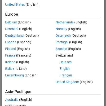
offre
United States
(English)
d'emploi
disponible
Europe
correspondant
à vos
Belgium
(English)
Netherlands
(English)
critères
Denmark
(English)
Norway
(English)
de
recherche.
Deutschland
(Deutsch)
Österreich
(Deutsch)
Vous
España
(Español)
Portugal
(English)
pouvez
Finland
(English)
Sweden
(English)
élargir
France
(Français)
Switzerland
votre
recherche
Ireland
(English)
Deutsch
ou
Italia
(Italiano)
English
afficher
Luxembourg
(English)
Français
l’ensemble
des
United Kingdom
(English)
offres
Asie-Pacifique
d'emploi
.
Si
Australia
(English)
malgré