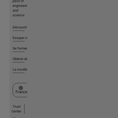
pace of
engineering
and
science
Découvrir les produits
Essayer ou acheter
Se former
Obtenir de l'aide
La société
Sélectionner un site web
France
Trust
Center