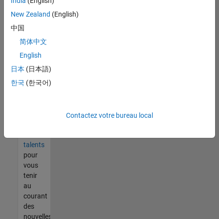
India
(English)
tout
vous
New Zealand
(English)
ne
中国
trouvez
简体中文
pas
d'offre
English
qui
日本
(日本語)
corresponde
한국
(한국어)
à vos
qualifications,
rejoignez
notre
Contactez votre bureau local
réseau
de
talents
pour
vous
tenir
au
courant
des
nouvelles