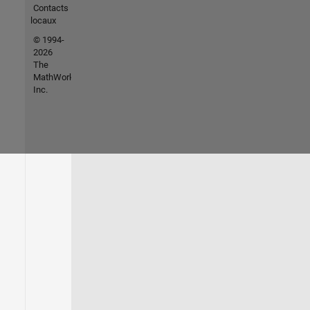
Contacts
locaux
© 1994-
2026
The
MathWorks,
Inc.