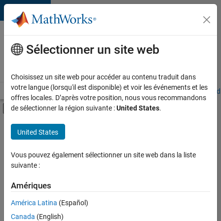
Passer au contenu
Votre
carrière
Sélectionner un site web
chez
MathWorks
Choisissez un site web pour accéder au contenu traduit dans
votre langue (lorsqu'il est disponible) et voir les événements et les
Accueil
Explorer nos opportunités
Adresses de nos bureaux
Étudi
offres locales. D’après votre position, nous vous recommandons
Activer/désactiver l'affichage du menu d
de sélectionner la région suivante :
United States
.
Contenu principal
FILTRER PAR
United States
Support avancé
+
3
Gestion des programmes
Vous pouvez également sélectionner un site web dans la liste
suivante :
Ingénierie de la qualité
Applications et services web
Amériques
América Latina
(Español)
Trier par
Canada
(English)