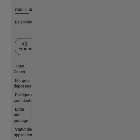
Obtenir de l'aide
La société
Sélectionner un site web
France
Trust
Center
Marques
déposées
Politique de
confidentialité
Lutte
anti-
piratage
Statut des
applications