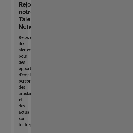
Rejoignez
notre
Talent
Network
Recevez
des
alertes
pour
des
opportunités
d'emploi
personnalisées,
des
articles
et
des
actualités
sur
l'entreprise.