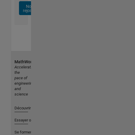
Nous
rejoindre
MathWorks
Accelerating
the
pace of
engineering
and
science
Découvrir les produits
Essayer ou acheter
Se former