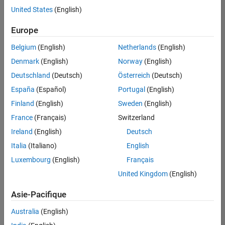
United States
(English)
Enregistrer
les offres
d’emploi
sélectionnées
Europe
Belgium
(English)
Netherlands
(English)
Les
Denmark
(English)
Norway
(English)
descriptions
Deutschland
(Deutsch)
Österreich
(Deutsch)
de
España
(Español)
Portugal
(English)
poste
n’ont
Finland
(English)
Sweden
(English)
pas
France
(Français)
Switzerland
toutes
Ireland
(English)
Deutsch
été
traduites.
Italia
(Italiano)
English
Effectuez
Luxembourg
(English)
Français
une
United Kingdom
(English)
recherche
par
Asie-Pacifique
lieu
pour
Australia
(English)
trouver