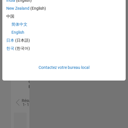
India
(English)
l’ensemble
New Zealand
(English)
des
opportunités
中国
de
简体中文
votre
English
région.
日本
(日本語)
한국
(한국어)
Senior Software Quality Engineer
Senior
Software
Quality
Engineer
Contactez votre bureau local
FR-Meudon
|
Ingénierie de la
qualité |
Expérimenté(e)
Résultats
1- 1 de
1