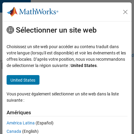
Passer au contenu
Votre
carrière
Sélectionner un site web
chez
MathWorks
Choisissez un site web pour accéder au contenu traduit dans
votre langue (lorsqu'il est disponible) et voir les événements et les
Accueil
Explorer nos opportunités
Adresses de nos bureaux
Étudi
offres locales. D’après votre position, nous vous recommandons
Activer/désactiver l'affichage du menu d
de sélectionner la région suivante :
United States
.
Contenu principal
FILTRER PAR
United States
Programme destiné aux nouvelles carrières (EDG)
+
3
Support avancé
Vous pouvez également sélectionner un site web dans la liste
suivante :
Technologies de l’information
Rédaction technique
Amériques
Actuellement,
América Latina
(Español)
il n’y a
Canada
(English)
aucune