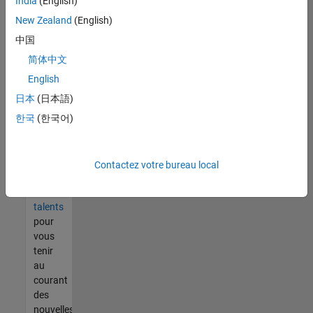
India
(English)
tout
vous
New Zealand
(English)
ne
中国
trouvez
简体中文
pas
d'offre
English
qui
日本
(日本語)
corresponde
한국
(한국어)
à vos
qualifications,
rejoignez
notre
Contactez votre bureau local
réseau
de
talents
pour
vous
tenir
au
courant
des
nouvelles