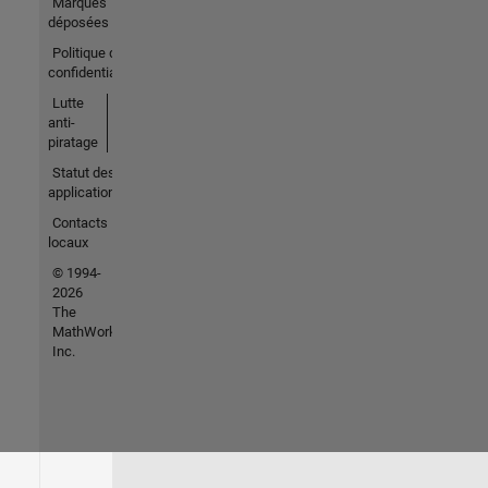
Marques
déposées
Politique de
confidentialité
Lutte
anti-
piratage
Statut des
applications
Contacts
locaux
© 1994-
2026
The
MathWorks,
Inc.