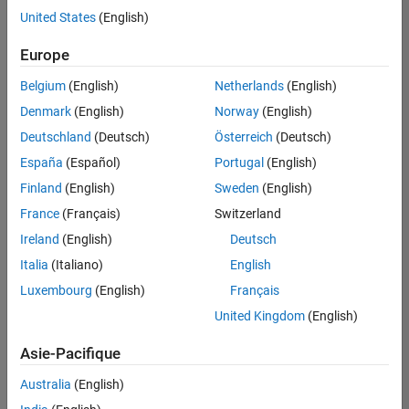
offre
United States
(English)
d'emploi
disponible
Europe
correspondant
à vos
Belgium
(English)
Netherlands
(English)
critères
Denmark
(English)
Norway
(English)
de
recherche.
Deutschland
(Deutsch)
Österreich
(Deutsch)
Vous
España
(Español)
Portugal
(English)
pouvez
Finland
(English)
Sweden
(English)
élargir
France
(Français)
Switzerland
votre
recherche
Ireland
(English)
Deutsch
ou
Italia
(Italiano)
English
afficher
Luxembourg
(English)
Français
l’ensemble
des
United Kingdom
(English)
offres
Asie-Pacifique
d'emploi
.
Si
Australia
(English)
malgré