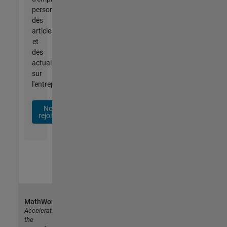
personnalisées,
des
articles
et
des
actualités
sur
l'entreprise.
Nous
rejoindre
MathWorks
Accelerating
the