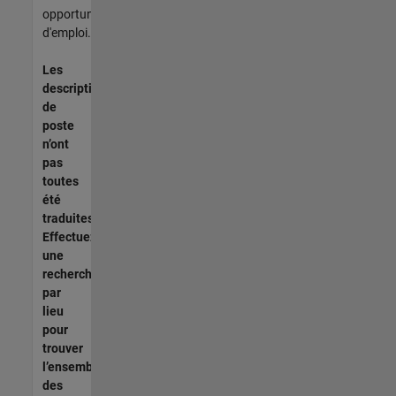
opportunités
d'emploi.
Les
descriptions
de
poste
n’ont
pas
toutes
été
traduites.
Effectuez
une
recherche
par
lieu
pour
trouver
l’ensemble
des