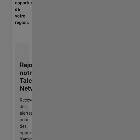
opportunités
de
votre
région.
Rejoignez
notre
Talent
Network
Recevez
des
alertes
pour
des
opportunités
d'emploi