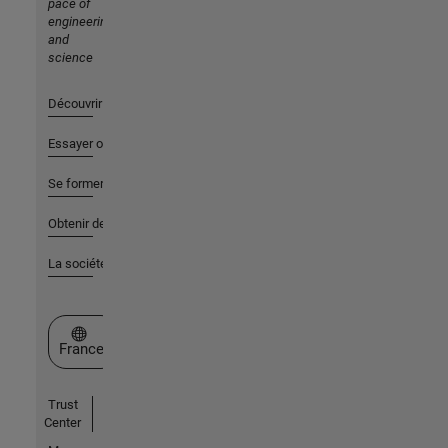
pace of
engineering
and
science
Découvrir les produits
Essayer ou acheter
Se former
Obtenir de l'aide
La société
Sélectionner un site web
France
Trust
Center