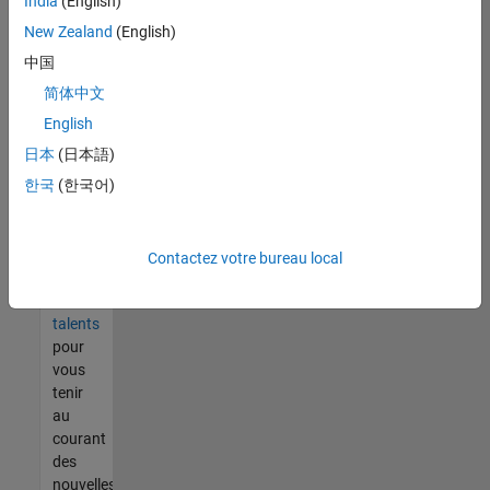
India
(English)
tout
vous
New Zealand
(English)
ne
中国
trouvez
简体中文
pas
d'offre
English
qui
日本
(日本語)
corresponde
한국
(한국어)
à vos
qualifications,
rejoignez
notre
Contactez votre bureau local
réseau
de
talents
pour
vous
tenir
au
courant
des
nouvelles