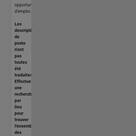
opportunités
d'emploi.
Les
descriptions
de
poste
n’ont
pas
toutes
été
traduites.
Effectuez
une
recherche
par
lieu
pour
trouver
l’ensemble
des