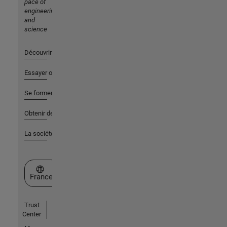
pace of
engineering
and
science
Découvrir les produits
Essayer ou acheter
Se former
Obtenir de l'aide
La société
Sélectionner un site web
France
Trust
Center