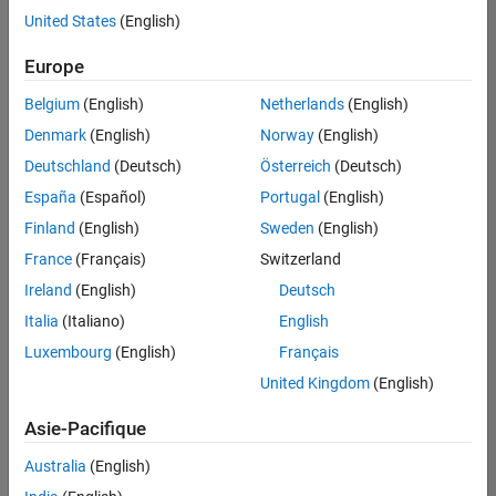
offre
United States
(English)
d'emploi
disponible
Europe
correspondant
à vos
Belgium
(English)
Netherlands
(English)
critères
Denmark
(English)
Norway
(English)
de
recherche.
Deutschland
(Deutsch)
Österreich
(Deutsch)
Vous
España
(Español)
Portugal
(English)
pouvez
Finland
(English)
Sweden
(English)
élargir
France
(Français)
Switzerland
votre
recherche
Ireland
(English)
Deutsch
ou
Italia
(Italiano)
English
afficher
Luxembourg
(English)
Français
l’ensemble
des
United Kingdom
(English)
offres
Asie-Pacifique
d'emploi
.
Si
Australia
(English)
malgré