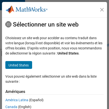
Passer au contenu
Votre
carrière
Sélectionner un site web
chez
MathWorks
Choisissez un site web pour accéder au contenu traduit dans
votre langue (lorsqu'il est disponible) et voir les événements et les
Accueil
Explorer nos opportunités
Adresses de nos bureaux
Étudi
offres locales. D’après votre position, nous vous recommandons
Activer/désactiver l'affichage du menu d
de sélectionner la région suivante :
United States
.
Contenu principal
FILTRER PAR
United States
Programme destiné aux nouvelles carrières (EDG)
+
3
Support avancé
Vous pouvez également sélectionner un site web dans la liste
suivante :
Technologies de l’information
Ingénierie des processus logiciels
Amériques
Actuellement,
América Latina
(Español)
il n’y a
Canada
(English)
aucune