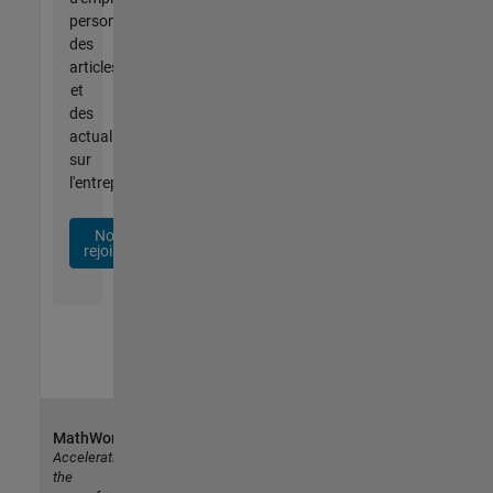
personnalisées,
des
articles
et
des
actualités
sur
l'entreprise.
Nous
rejoindre
MathWorks
Accelerating
the