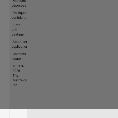
Marques
déposées
Politique de
confidentialité
Lutte
anti-
piratage
Statut des
applications
Contacts
locaux
© 1994-
2026
The
MathWorks,
Inc.