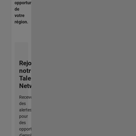
opportunités
de
votre
région.
Rejoignez
notre
Talent
Network
Recevez
des
alertes
pour
des
opportunités
d'emploi