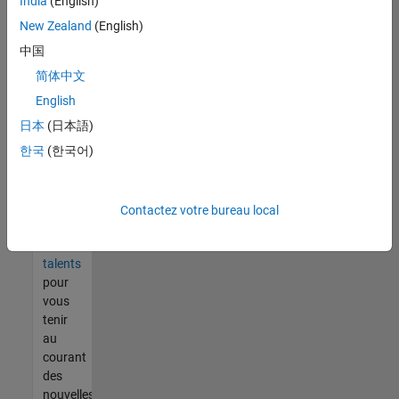
India
(English)
tout
vous
New Zealand
(English)
ne
中国
trouvez
简体中文
pas
d'offre
English
qui
日本
(日本語)
corresponde
한국
(한국어)
à vos
qualifications,
rejoignez
notre
Contactez votre bureau local
réseau
de
talents
pour
vous
tenir
au
courant
des
nouvelles