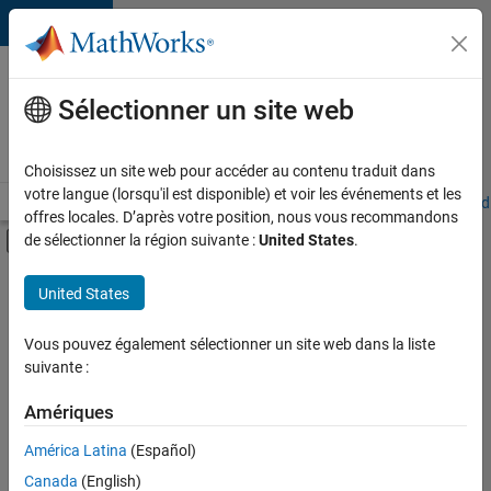
Passer au contenu
Votre
carrière
Sélectionner un site web
chez
MathWorks
Choisissez un site web pour accéder au contenu traduit dans
votre langue (lorsqu'il est disponible) et voir les événements et les
Accueil
Explorer nos opportunités
Adresses de nos bureaux
Étudi
offres locales. D’après votre position, nous vous recommandons
Activer/désactiver l'affichage du menu d
de sélectionner la région suivante :
United States
.
Contenu principal
FILTRER PAR
United States
Programme destiné aux nouvelles carrières (EDG)
+
3
Support avancé
Vous pouvez également sélectionner un site web dans la liste
suivante :
Ingénierie des processus logiciels
Rédaction technique
Amériques
Actuellement,
América Latina
(Español)
il n’y a
Canada
(English)
aucune