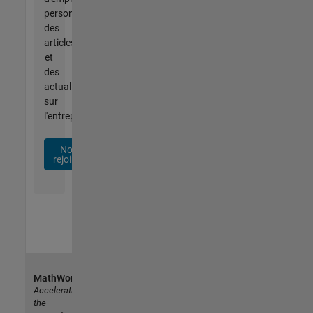
personnalisées,
des
articles
et
des
actualités
sur
l'entreprise.
Nous
rejoindre
MathWorks
Accelerating
the