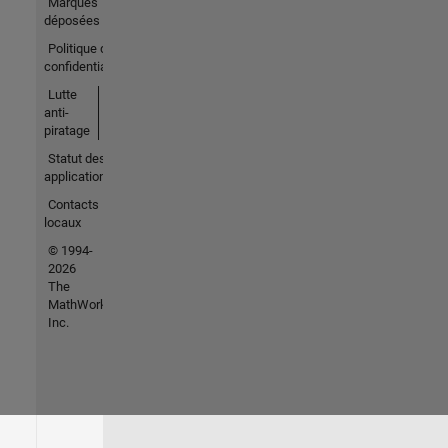
Marques
déposées
Politique de
confidentialité
Lutte
anti-
piratage
Statut des
applications
Contacts
locaux
© 1994-
2026
The
MathWorks,
Inc.