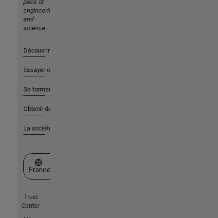
pace of
engineering
and
science
Découvrir les produits
Essayer ou acheter
Se former
Obtenir de l'aide
La société
Sélectionner un site web
France
Trust
Center