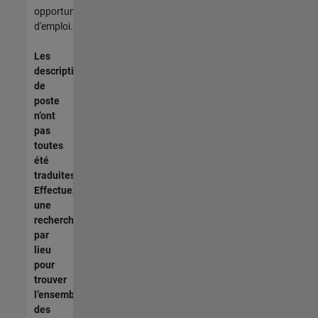
opportunités
d'emploi.
Les
descriptions
de
poste
n’ont
pas
toutes
été
traduites.
Effectuez
une
recherche
par
lieu
pour
trouver
l’ensemble
des