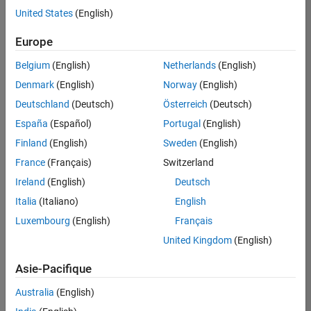
offre
United States
(English)
d'emploi
disponible
Europe
correspondant
à vos
Belgium
(English)
Netherlands
(English)
critères
Denmark
(English)
Norway
(English)
de
recherche.
Deutschland
(Deutsch)
Österreich
(Deutsch)
Vous
España
(Español)
Portugal
(English)
pouvez
Finland
(English)
Sweden
(English)
élargir
France
(Français)
Switzerland
votre
recherche
Ireland
(English)
Deutsch
ou
Italia
(Italiano)
English
afficher
Luxembourg
(English)
Français
l’ensemble
des
United Kingdom
(English)
offres
Asie-Pacifique
d'emploi
.
Si
Australia
(English)
malgré