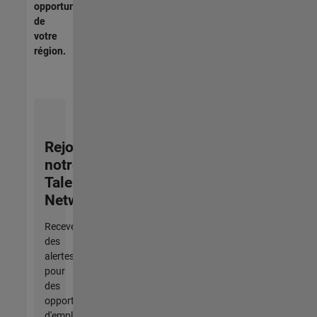
opportunités
de
votre
région.
Rejoignez
notre
Talent
Network
Recevez
des
alertes
pour
des
opportunités
d'emploi