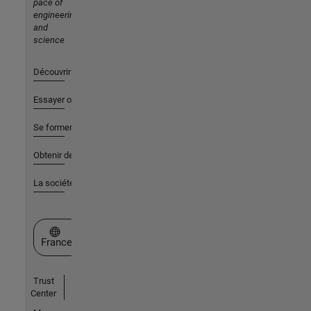
pace of
engineering
and
science
Découvrir les produits
Essayer ou acheter
Se former
Obtenir de l'aide
La société
Sélectionner un site web
France
Trust
Center