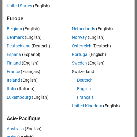
offre
United States
(English)
d'emploi
disponible
Europe
correspondant
à vos
Belgium
(English)
Netherlands
(English)
critères
Denmark
(English)
Norway
(English)
de
recherche.
Deutschland
(Deutsch)
Österreich
(Deutsch)
Vous
España
(Español)
Portugal
(English)
pouvez
Finland
(English)
Sweden
(English)
élargir
France
(Français)
Switzerland
votre
recherche
Ireland
(English)
Deutsch
ou
Italia
(Italiano)
English
afficher
Luxembourg
(English)
Français
l’ensemble
des
United Kingdom
(English)
offres
Asie-Pacifique
d'emploi
.
Si
Australia
(English)
malgré