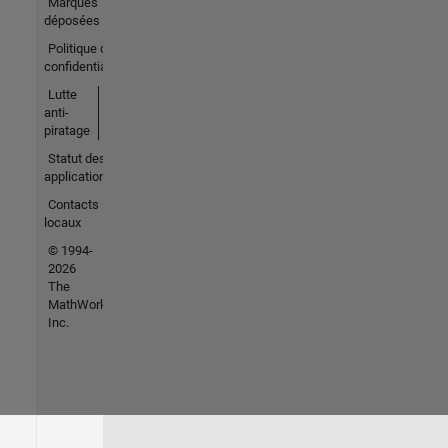
Marques
déposées
Politique de
confidentialité
Lutte
anti-
piratage
Statut des
applications
Contacts
locaux
© 1994-
2026
The
MathWorks,
Inc.