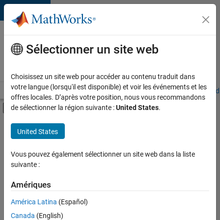
Passer au contenu
Votre
carrière
Sélectionner un site web
chez
MathWorks
Choisissez un site web pour accéder au contenu traduit dans
votre langue (lorsqu'il est disponible) et voir les événements et les
Accueil
Explorer nos opportunités
Adresses de nos bureaux
Étudi
offres locales. D’après votre position, nous vous recommandons
Activer/désactiver l'affichage du menu d
de sélectionner la région suivante :
United States
.
Contenu principal
FILTRER PAR
United States
Support avancé
+
2
Globalisation
Vous pouvez également sélectionner un site web dans la liste
suivante :
Ingénierie des versions
Amériques
Actuellement,
América Latina
(Español)
il n’y a
Canada
(English)
aucune