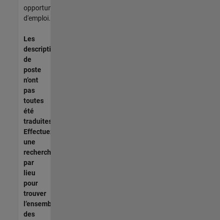
opportunités
d'emploi.
Les
descriptions
de
poste
n’ont
pas
toutes
été
traduites.
Effectuez
une
recherche
par
lieu
pour
trouver
l’ensemble
des