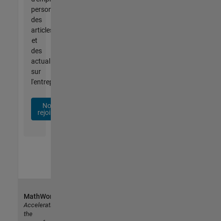
personnalisées,
des
articles
et
des
actualités
sur
l'entreprise.
Nous
rejoindre
MathWorks
Accelerating
the