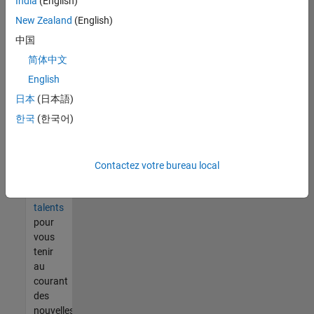
India
(English)
tout
vous
New Zealand
(English)
ne
中国
trouvez
简体中文
pas
d'offre
English
qui
日本
(日本語)
corresponde
한국
(한국어)
à vos
qualifications,
rejoignez
notre
Contactez votre bureau local
réseau
de
talents
pour
vous
tenir
au
courant
des
nouvelles