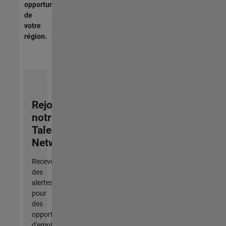
opportunités
de
votre
région.
Rejoignez
notre
Talent
Network
Recevez
des
alertes
pour
des
opportunités
d'emploi