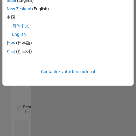
India
(English)
l’ensemble
New Zealand
(English)
des
opportunités
中国
de
简体中文
votre
English
région.
日本
(日本語)
한국
(한국어)
Senior Software Quality Engineer
Senior
Software
Quality
Engineer
Contactez votre bureau local
FR-Meudon
|
Ingénierie de la
qualité |
Expérimenté(e)
Résultats
1- 1 de
1