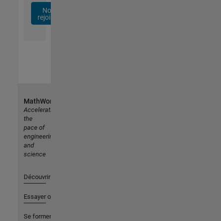
Nous
rejoindre
MathWorks
Accelerating
the
pace of
engineering
and
science
Découvrir les produits
Essayer ou acheter
Se former