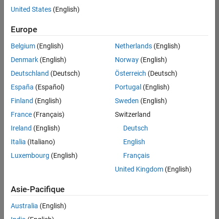
United States
(English)
Enregistrer
les offres
d’emploi
sélectionnées
Europe
Belgium
(English)
Netherlands
(English)
Les
Denmark
(English)
Norway
(English)
descriptions
Deutschland
(Deutsch)
Österreich
(Deutsch)
de
España
(Español)
Portugal
(English)
poste
n’ont
Finland
(English)
Sweden
(English)
pas
France
(Français)
Switzerland
toutes
Ireland
(English)
Deutsch
été
traduites.
Italia
(Italiano)
English
Effectuez
Luxembourg
(English)
Français
une
United Kingdom
(English)
recherche
par
Asie-Pacifique
lieu
pour
Australia
(English)
trouver