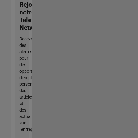
Rejoignez
notre
Talent
Network
Recevez
des
alertes
pour
des
opportunités
d'emploi
personnalisées,
des
articles
et
des
actualités
sur
l'entreprise.