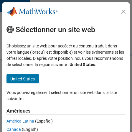
Passer au contenu
Votre
carrière
Sélectionner un site web
chez
MathWorks
Choisissez un site web pour accéder au contenu traduit dans
votre langue (lorsqu'il est disponible) et voir les événements et les
Accueil
Explorer nos opportunités
Adresses de nos bureaux
Étudi
offres locales. D’après votre position, nous vous recommandons
Activer/désactiver l'affichage du menu d
de sélectionner la région suivante :
United States
.
Contenu principal
FILTRER PAR
United States
Support avancé
+
3
Applications et outils commerciaux
Vous pouvez également sélectionner un site web dans la liste
suivante :
Gestion des programmes
Ingénierie de la qualité
Amériques
América Latina
(Español)
Trier par
Canada
(English)