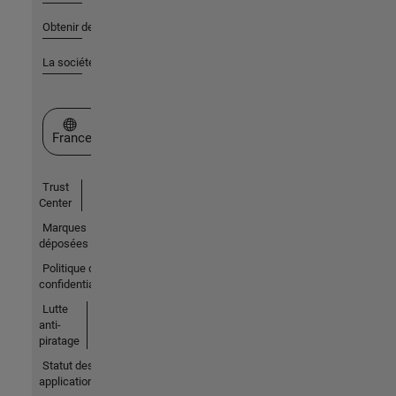
Obtenir de l'aide
La société
Sélectionner un site web
France
Trust
Center
Marques
déposées
Politique de
confidentialité
Lutte
anti-
piratage
Statut des
applications