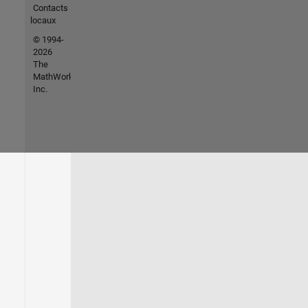
Contacts
locaux
© 1994-
2026
The
MathWorks,
Inc.