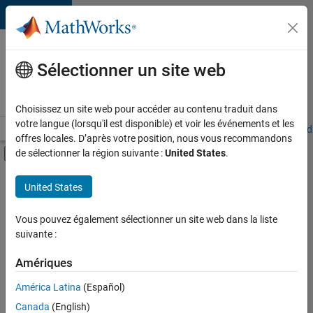
Passer au contenu
Votre
carrière
Sélectionner un site web
chez
MathWorks
Choisissez un site web pour accéder au contenu traduit dans
votre langue (lorsqu'il est disponible) et voir les événements et les
Accueil
Explorer nos opportunités
Adresses de nos bureaux
Étudi
offres locales. D’après votre position, nous vous recommandons
Activer/désactiver l'affichage du menu d
de sélectionner la région suivante :
United States
.
Contenu principal
FILTRER PAR
United States
Programme destiné aux nouvelles carrières (EDG)
+
4
Support avancé
Vous pouvez également sélectionner un site web dans la liste
suivante :
Applications et outils commerciaux
Technologies de l’information
Amériques
Rédaction technique
Actuellement,
América Latina
(Español)
il n’y a
Canada
(English)
aucune