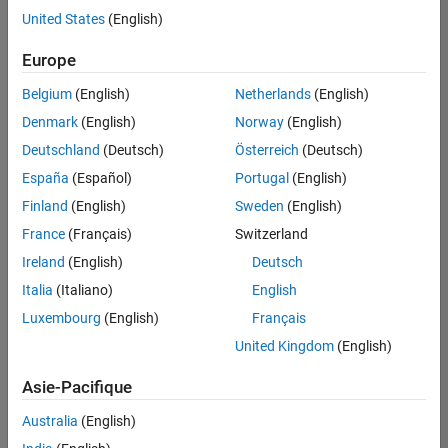
offre
United States
(English)
d'emploi
disponible
Europe
correspondant
à vos
Belgium
(English)
Netherlands
(English)
critères
Denmark
(English)
Norway
(English)
de
recherche.
Deutschland
(Deutsch)
Österreich
(Deutsch)
Vous
España
(Español)
Portugal
(English)
pouvez
Finland
(English)
Sweden
(English)
élargir
France
(Français)
Switzerland
votre
recherche
Ireland
(English)
Deutsch
ou
Italia
(Italiano)
English
afficher
Luxembourg
(English)
Français
l’ensemble
des
United Kingdom
(English)
offres
Asie-Pacifique
d'emploi
.
Si
Australia
(English)
malgré