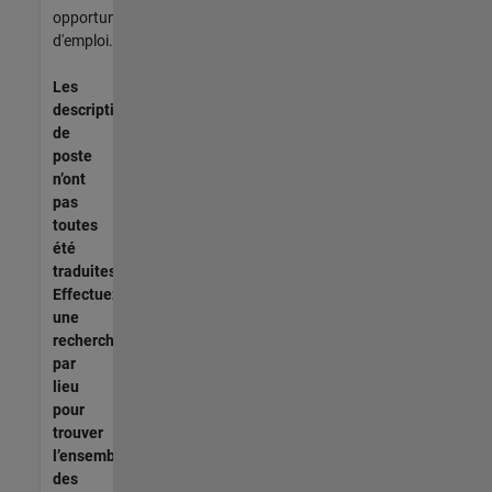
opportunités
d'emploi.
Les
descriptions
de
poste
n’ont
pas
toutes
été
traduites.
Effectuez
une
recherche
par
lieu
pour
trouver
l’ensemble
des