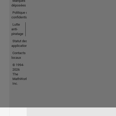
Marques
déposées
Politique de
confidentialité
Lutte
anti-
piratage
Statut des
applications
Contacts
locaux
© 1994-
2026
The
MathWorks,
Inc.