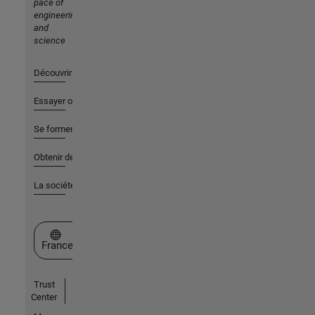
pace of
engineering
and
science
Découvrir les produits
Essayer ou acheter
Se former
Obtenir de l'aide
La société
Sélectionner un site web
France
Trust
Center