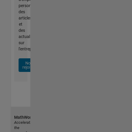
personnalisées,
des
articles
et
des
actualités
sur
l'entreprise.
Nous
rejoindre
MathWorks
Accelerating
the