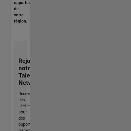
opportunités
de
votre
région.
Rejoignez
notre
Talent
Network
Recevez
des
alertes
pour
des
opportunités
d'emploi