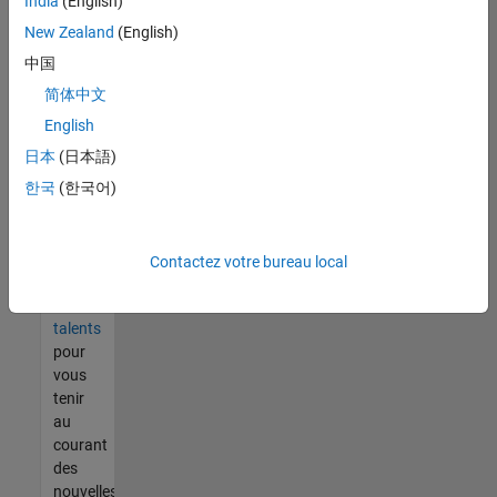
India
(English)
tout
vous
New Zealand
(English)
ne
中国
trouvez
简体中文
pas
d'offre
English
qui
日本
(日本語)
corresponde
한국
(한국어)
à vos
qualifications,
rejoignez
notre
Contactez votre bureau local
réseau
de
talents
pour
vous
tenir
au
courant
des
nouvelles