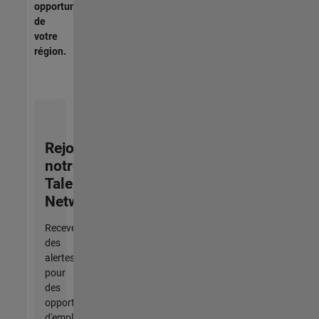
opportunités
de
votre
région.
Rejoignez
notre
Talent
Network
Recevez
des
alertes
pour
des
opportunités
d'emploi