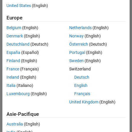
offre
United States
(English)
d'emploi
disponible
Europe
correspondant
à vos
Belgium
(English)
Netherlands
(English)
critères
Denmark
(English)
Norway
(English)
de
recherche.
Deutschland
(Deutsch)
Österreich
(Deutsch)
Vous
España
(Español)
Portugal
(English)
pouvez
Finland
(English)
Sweden
(English)
élargir
France
(Français)
Switzerland
votre
recherche
Ireland
(English)
Deutsch
ou
Italia
(Italiano)
English
afficher
Luxembourg
(English)
Français
l’ensemble
des
United Kingdom
(English)
offres
Asie-Pacifique
d'emploi
.
Si
Australia
(English)
malgré