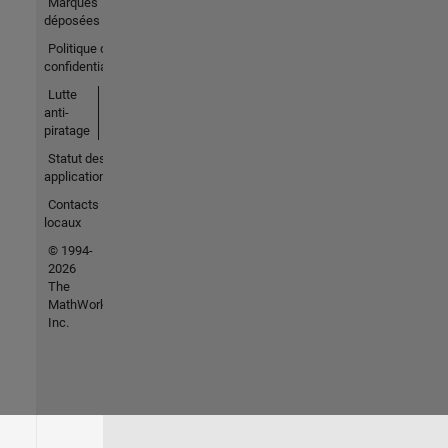
Marques
déposées
Politique de
confidentialité
Lutte
anti-
piratage
Statut des
applications
Contacts
locaux
© 1994-
2026
The
MathWorks,
Inc.