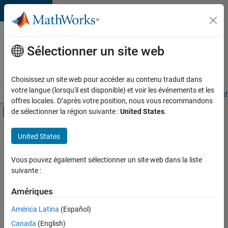
Passer au contenu
Votre
carrière
Sélectionner un site web
chez
MathWorks
Choisissez un site web pour accéder au contenu traduit dans
votre langue (lorsqu'il est disponible) et voir les événements et les
Accueil
Explorer nos opportunités
Adresses de nos bureaux
Étudi
offres locales. D’après votre position, nous vous recommandons
Activer/désactiver l'affichage du menu d
de sélectionner la région suivante :
United States
.
Contenu principal
FILTRER PAR
United States
Support avancé
+
3
Applications et outils commerciaux
Vous pouvez également sélectionner un site web dans la liste
suivante :
Infrastructure et architecture
Ingénierie des versions
Amériques
Actuellement,
América Latina
(Español)
il n’y a
Canada
(English)
aucune