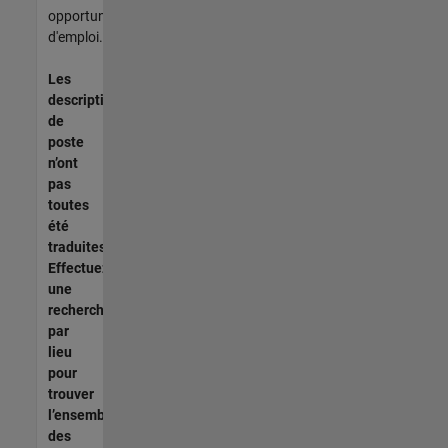
opportunités
d'emploi.
Les
descriptions
de
poste
n’ont
pas
toutes
été
traduites.
Effectuez
une
recherche
par
lieu
pour
trouver
l’ensemble
des