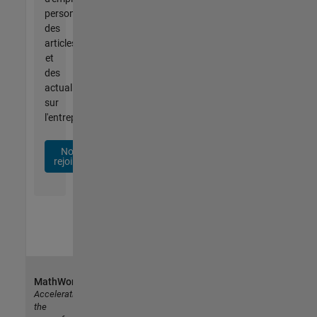
personnalisées,
des
articles
et
des
actualités
sur
l'entreprise.
Nous
rejoindre
MathWorks
Accelerating
the