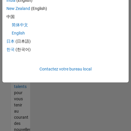
India
(English)
tout
vous
New Zealand
(English)
ne
中国
trouvez
简体中文
pas
d'offre
English
qui
日本
(日本語)
corresponde
한국
(한국어)
à vos
qualifications,
rejoignez
notre
Contactez votre bureau local
réseau
de
talents
pour
vous
tenir
au
courant
des
nouvelles