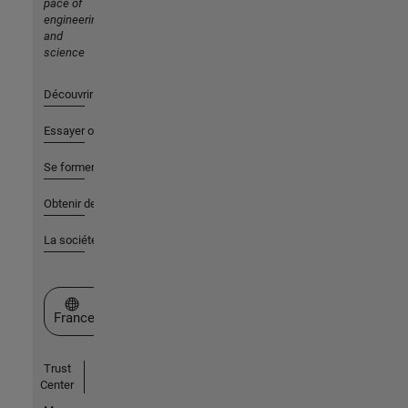
pace of
engineering
and
science
Découvrir les produits
Essayer ou acheter
Se former
Obtenir de l'aide
La société
Sélectionner un site web
France
Trust
Center