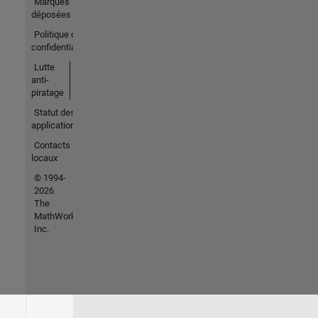
Marques
déposées
Politique de
confidentialité
Lutte
anti-
piratage
Statut des
applications
Contacts
locaux
© 1994-
2026
The
MathWorks,
Inc.