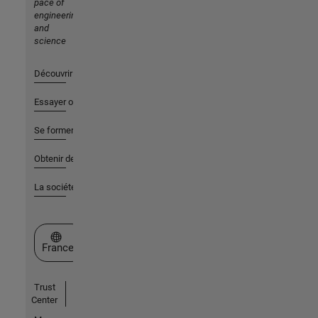
pace of
engineering
and
science
Découvrir les produits
Essayer ou acheter
Se former
Obtenir de l'aide
La société
Sélectionner un site web
France
Trust
Center