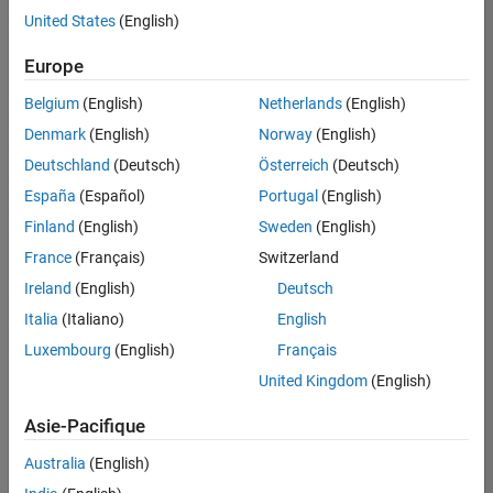
offre
United States
(English)
d'emploi
disponible
Europe
correspondant
à vos
Belgium
(English)
Netherlands
(English)
critères
Denmark
(English)
Norway
(English)
de
recherche.
Deutschland
(Deutsch)
Österreich
(Deutsch)
Vous
España
(Español)
Portugal
(English)
pouvez
Finland
(English)
Sweden
(English)
élargir
France
(Français)
Switzerland
votre
recherche
Ireland
(English)
Deutsch
ou
Italia
(Italiano)
English
afficher
Luxembourg
(English)
Français
l’ensemble
des
United Kingdom
(English)
offres
Asie-Pacifique
d'emploi
.
Si
Australia
(English)
malgré