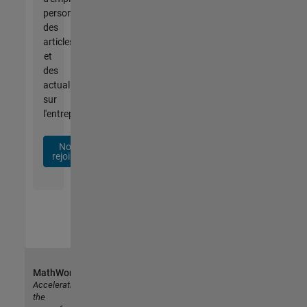
personnalisées,
des
articles
et
des
actualités
sur
l'entreprise.
Nous
rejoindre
MathWorks
Accelerating
the