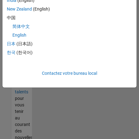
India
(English)
tout
vous
New Zealand
(English)
ne
中国
trouvez
简体中文
pas
d'offre
English
qui
日本
(日本語)
corresponde
한국
(한국어)
à vos
qualifications,
rejoignez
notre
Contactez votre bureau local
réseau
de
talents
pour
vous
tenir
au
courant
des
nouvelles