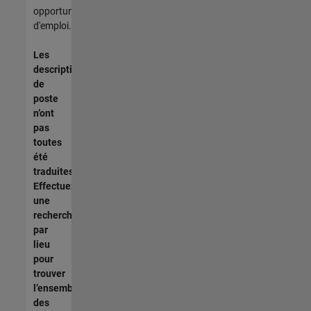
opportunités
d'emploi.
Les
descriptions
de
poste
n’ont
pas
toutes
été
traduites.
Effectuez
une
recherche
par
lieu
pour
trouver
l’ensemble
des