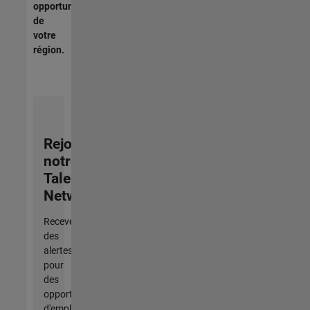
opportunités
de
votre
région.
Rejoignez
notre
Talent
Network
Recevez
des
alertes
pour
des
opportunités
d'emploi