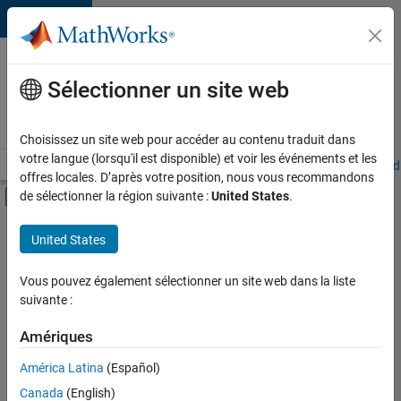
Passer au contenu
Votre
carrière
Sélectionner un site web
chez
MathWorks
Choisissez un site web pour accéder au contenu traduit dans
votre langue (lorsqu'il est disponible) et voir les événements et les
Accueil
Explorer nos opportunités
Adresses de nos bureaux
Étudi
offres locales. D’après votre position, nous vous recommandons
Activer/désactiver l'affichage du menu d
de sélectionner la région suivante :
United States
.
Contenu principal
FILTRER PAR
United States
Support avancé
+
3
Applications et outils commerciaux
Vous pouvez également sélectionner un site web dans la liste
suivante :
Globalisation
Rédaction technique
Amériques
Actuellement,
América Latina
(Español)
il n’y a
Canada
(English)
aucune