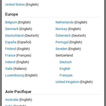
United States
(English)
Enregistrer
les offres
d’emploi
sélectionnées
Europe
Belgium
(English)
Netherlands
(English)
Les
Denmark
(English)
Norway
(English)
descriptions
Deutschland
(Deutsch)
Österreich
(Deutsch)
de
España
(Español)
Portugal
(English)
poste
n’ont
Finland
(English)
Sweden
(English)
pas
France
(Français)
Switzerland
toutes
Ireland
(English)
Deutsch
été
traduites.
Italia
(Italiano)
English
Effectuez
Luxembourg
(English)
Français
une
United Kingdom
(English)
recherche
par
Asie-Pacifique
lieu
pour
Australia
(English)
trouver