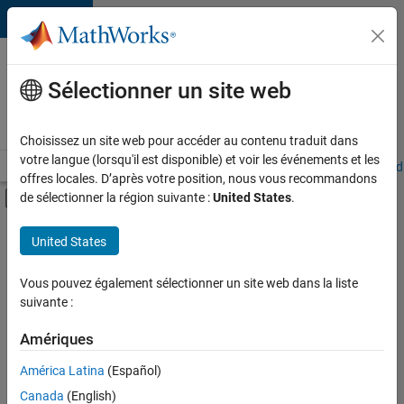
Passer au contenu
Votre
carrière
Sélectionner un site web
chez
MathWorks
Choisissez un site web pour accéder au contenu traduit dans
votre langue (lorsqu'il est disponible) et voir les événements et les
Accueil
Explorer nos opportunités
Adresses de nos bureaux
Étudi
offres locales. D’après votre position, nous vous recommandons
Activer/désactiver l'affichage du menu d
de sélectionner la région suivante :
United States
.
Contenu principal
FILTRER PAR
United States
Support avancé
+
3
Applications et outils commerciaux
Vous pouvez également sélectionner un site web dans la liste
suivante :
Ingénierie de la qualité
Ingénierie des versions
Amériques
América Latina
(Español)
Trier par
Canada
(English)