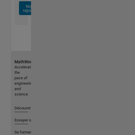
Nous
rejoindre
MathWorks
Accelerating
the
pace of
engineering
and
science
Découvrir les produits
Essayer ou acheter
Se former