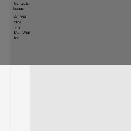
Contacts
locaux
© 1994-
2026
The
MathWorks,
Inc.