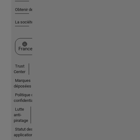
Obtenir de l'aide
La société
Sélectionner un site web
France
Trust
Center
Marques
déposées
Politique de
confidentialité
Lutte
anti-
piratage
Statut des
applications