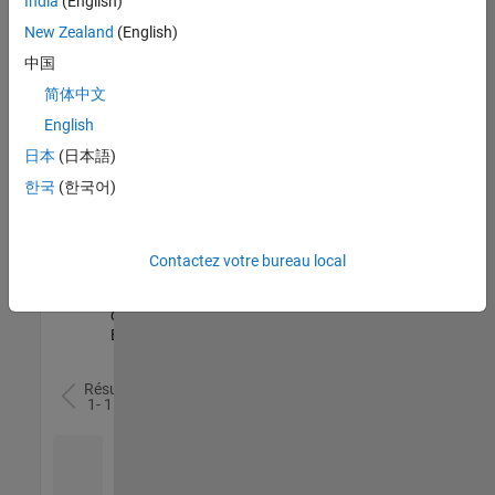
India
(English)
l’ensemble
New Zealand
(English)
des
opportunités
中国
de
简体中文
votre
English
région.
日本
(日本語)
한국
(한국어)
Senior Software Quality Engineer
Senior
Software
Quality
Engineer
Contactez votre bureau local
FR-Meudon
|
Ingénierie de la
qualité |
Expérimenté(e)
Résultats
1- 1 de
1