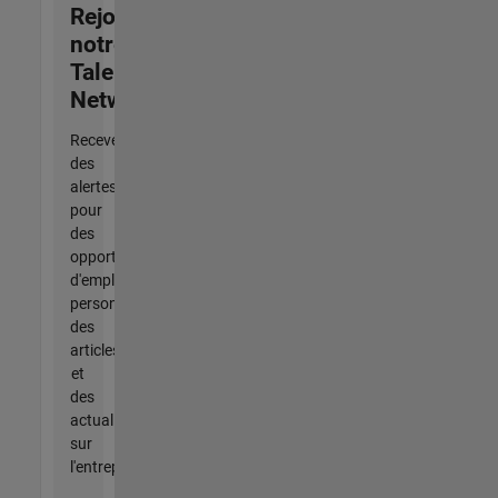
Rejoignez
notre
Talent
Network
Recevez
des
alertes
pour
des
opportunités
d'emploi
personnalisées,
des
articles
et
des
actualités
sur
l'entreprise.