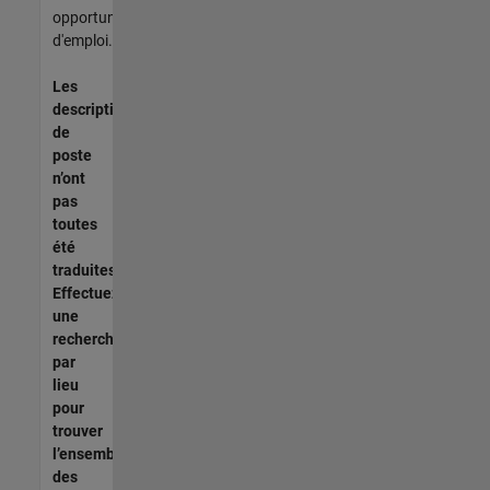
opportunités
d'emploi.
Les
descriptions
de
poste
n’ont
pas
toutes
été
traduites.
Effectuez
une
recherche
par
lieu
pour
trouver
l’ensemble
des