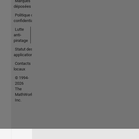
Marques
déposées
Politique de
confidentialité
Lutte
anti-
piratage
Statut des
applications
Contacts
locaux
© 1994-
2026
The
MathWorks,
Inc.