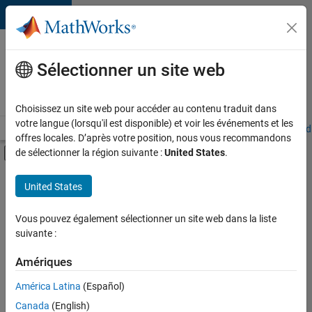
Passer au contenu
Votre
carrière
Sélectionner un site web
chez
MathWorks
Choisissez un site web pour accéder au contenu traduit dans
votre langue (lorsqu'il est disponible) et voir les événements et les
Accueil
Explorer nos opportunités
Adresses de nos bureaux
Étudi
offres locales. D’après votre position, nous vous recommandons
Activer/désactiver l'affichage du menu d
de sélectionner la région suivante :
United States
.
Contenu principal
FILTRER PAR
United States
Développement de produits
+
5
Gestion des programmes
Vous pouvez également sélectionner un site web dans la liste
suivante :
Ingénierie de la qualité
Ingénierie des versions
Amériques
Ingénierie des processus logiciels
Actuellement,
América Latina
(Español)
il n’y a
Applications et services web
Canada
(English)
aucune