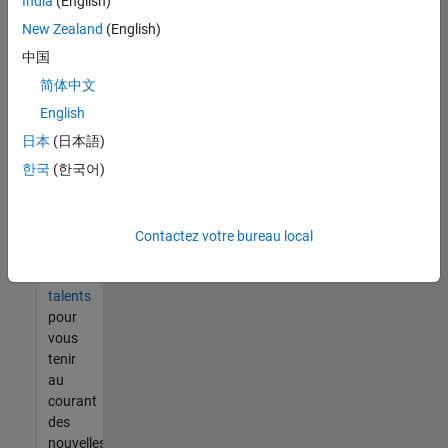
India
(English)
tout
vous
New Zealand
(English)
ne
中国
trouvez
简体中文
pas
d'offre
English
qui
日本
(日本語)
corresponde
한국
(한국어)
à vos
qualifications,
rejoignez
notre
Contactez votre bureau local
réseau
de
talents
pour
vous
tenir
au
courant
des
nouvelles