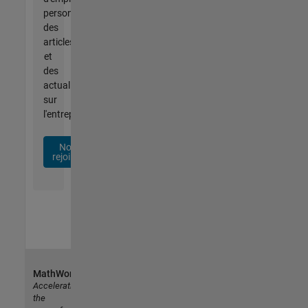
personnalisées,
des
articles
et
des
actualités
sur
l'entreprise.
Nous
rejoindre
MathWorks
Accelerating
the