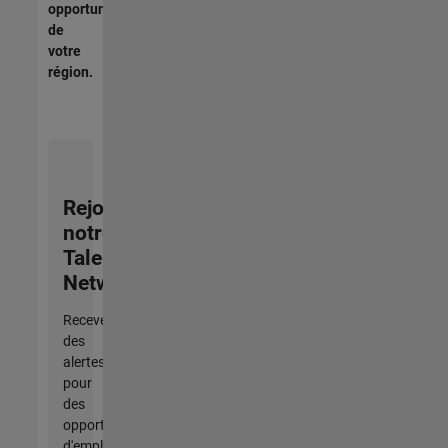
opportunités
de
votre
région.
Rejoignez
notre
Talent
Network
Recevez
des
alertes
pour
des
opportunités
d'emploi