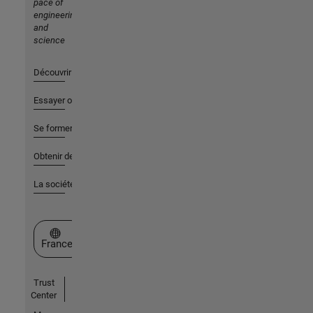
pace of
engineering
and
science
Découvrir les produits
Essayer ou acheter
Se former
Obtenir de l'aide
La société
Sélectionner un site web
France
Trust
Center