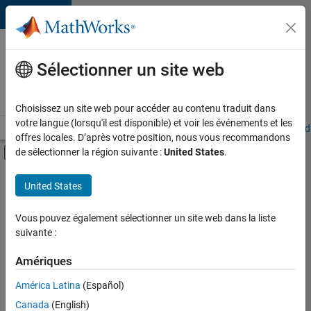
Passer au contenu
Votre
carrière
Sélectionner un site web
chez
MathWorks
Choisissez un site web pour accéder au contenu traduit dans
votre langue (lorsqu'il est disponible) et voir les événements et les
Accueil
Explorer nos opportunités
Adresses de nos bureaux
Étudi
offres locales. D’après votre position, nous vous recommandons
Activer/désactiver l'affichage du menu d
de sélectionner la région suivante :
United States
.
Contenu principal
FILTRER PAR
United States
Développement de produits
+
3
Gestion des programmes
Vous pouvez également sélectionner un site web dans la liste
suivante :
Ingénierie des versions
Rédaction technique
Amériques
Actuellement,
América Latina
(Español)
il n’y a
Canada
(English)
aucune