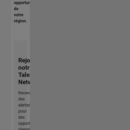
opportunités
de
votre
région.
Rejoignez
notre
Talent
Network
Recevez
des
alertes
pour
des
opportunités
d'emploi