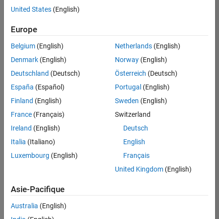
offre
United States
(English)
d'emploi
disponible
Europe
correspondant
à vos
Belgium
(English)
Netherlands
(English)
critères
Denmark
(English)
Norway
(English)
de
recherche.
Deutschland
(Deutsch)
Österreich
(Deutsch)
Vous
España
(Español)
Portugal
(English)
pouvez
Finland
(English)
Sweden
(English)
élargir
France
(Français)
Switzerland
votre
recherche
Ireland
(English)
Deutsch
ou
Italia
(Italiano)
English
afficher
Luxembourg
(English)
Français
l’ensemble
des
United Kingdom
(English)
offres
Asie-Pacifique
d'emploi
.
Si
Australia
(English)
malgré