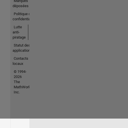
Marques
déposées
Politique de
confidentialité
Lutte
anti-
piratage
Statut des
applications
Contacts
locaux
© 1994-
2026
The
MathWorks,
Inc.