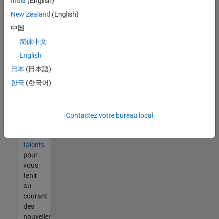
India
(English)
tout
vous
New Zealand
(English)
ne
中国
trouvez
简体中文
pas
d'offre
English
qui
日本
(日本語)
corresponde
한국
(한국어)
à vos
qualifications,
rejoignez
notre
Contactez votre bureau local
réseau
de
talents
pour
vous
tenir
au
courant
des
nouvelles