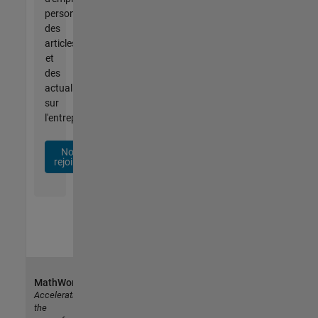
personnalisées,
des
articles
et
des
actualités
sur
l'entreprise.
Nous
rejoindre
MathWorks
Accelerating
the