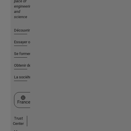
pace of
engineering
and
science
Découvrir les produits
Essayer ou acheter
Se former
Obtenir de l'aide
La société
Sélectionner un site web
France
Trust
Center