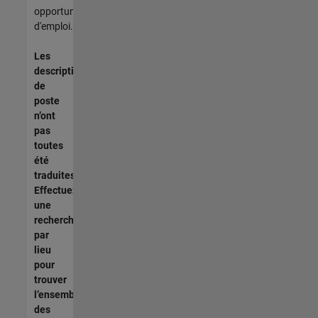
opportunités
d'emploi.
Les
descriptions
de
poste
n’ont
pas
toutes
été
traduites.
Effectuez
une
recherche
par
lieu
pour
trouver
l’ensemble
des