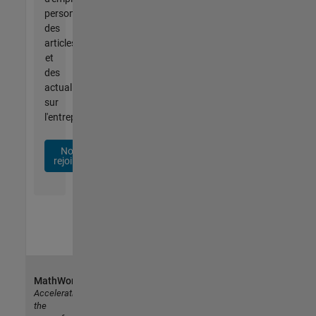
personnalisées,
des
articles
et
des
actualités
sur
l'entreprise.
Nous
rejoindre
MathWorks
Accelerating
the