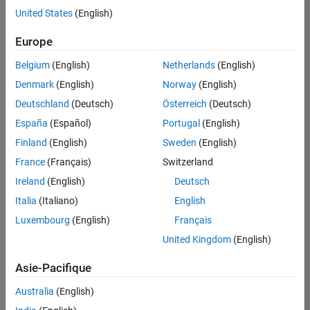
offre
United States
(English)
d'emploi
disponible
Europe
correspondant
à vos
Belgium
(English)
Netherlands
(English)
critères
Denmark
(English)
Norway
(English)
de
recherche.
Deutschland
(Deutsch)
Österreich
(Deutsch)
Vous
España
(Español)
Portugal
(English)
pouvez
Finland
(English)
Sweden
(English)
élargir
France
(Français)
Switzerland
votre
recherche
Ireland
(English)
Deutsch
ou
Italia
(Italiano)
English
afficher
Luxembourg
(English)
Français
l’ensemble
des
United Kingdom
(English)
offres
Asie-Pacifique
d'emploi
.
Si
Australia
(English)
malgré