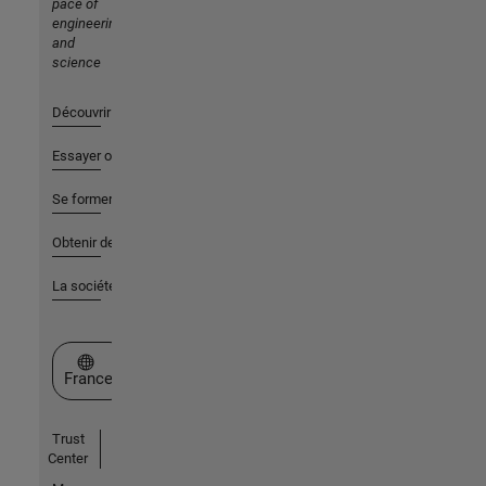
pace of
engineering
and
science
Découvrir les produits
Essayer ou acheter
Se former
Obtenir de l'aide
La société
Sélectionner un site web
France
Trust
Center