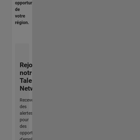
opportunités
de
votre
région.
Rejoignez
notre
Talent
Network
Recevez
des
alertes
pour
des
opportunités
d'emploi