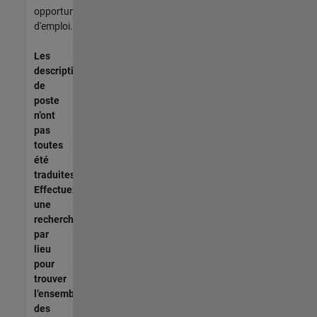
opportunités
d'emploi.
Les
descriptions
de
poste
n’ont
pas
toutes
été
traduites.
Effectuez
une
recherche
par
lieu
pour
trouver
l’ensemble
des