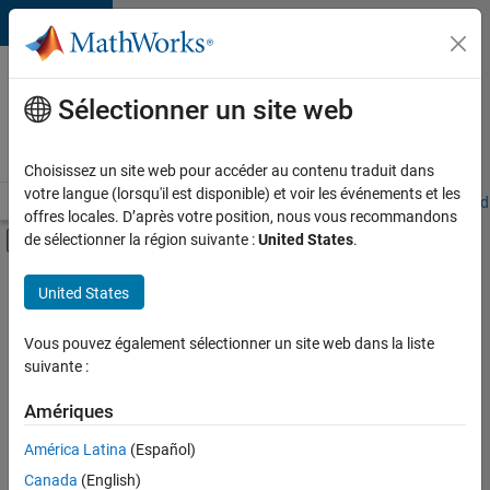
Passer au contenu
Votre
carrière
Sélectionner un site web
chez
MathWorks
Choisissez un site web pour accéder au contenu traduit dans
votre langue (lorsqu'il est disponible) et voir les événements et les
Accueil
Explorer nos opportunités
Adresses de nos bureaux
Étudi
offres locales. D’après votre position, nous vous recommandons
Activer/désactiver l'affichage du menu d
de sélectionner la région suivante :
United States
.
Contenu principal
FILTRER PAR
United States
Applications et outils commerciaux
+
3
Développement de produits
Vous pouvez également sélectionner un site web dans la liste
suivante :
Gestion des programmes
Ingénierie des versions
Amériques
Actuellement,
América Latina
(Español)
il n’y a
Canada
(English)
aucune