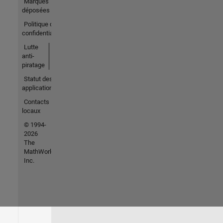
Marques
déposées
Politique de
confidentialité
Lutte
anti-
piratage
Statut des
applications
Contacts
locaux
© 1994-
2026
The
MathWorks,
Inc.