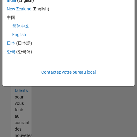
India
(English)
tout
vous
New Zealand
(English)
ne
中国
trouvez
简体中文
pas
d'offre
English
qui
日本
(日本語)
corresponde
한국
(한국어)
à vos
qualifications,
rejoignez
notre
Contactez votre bureau local
réseau
de
talents
pour
vous
tenir
au
courant
des
nouvelles