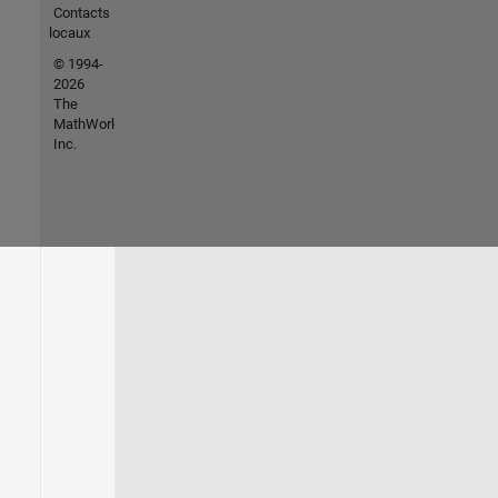
Contacts
locaux
© 1994-
2026
The
MathWorks,
Inc.