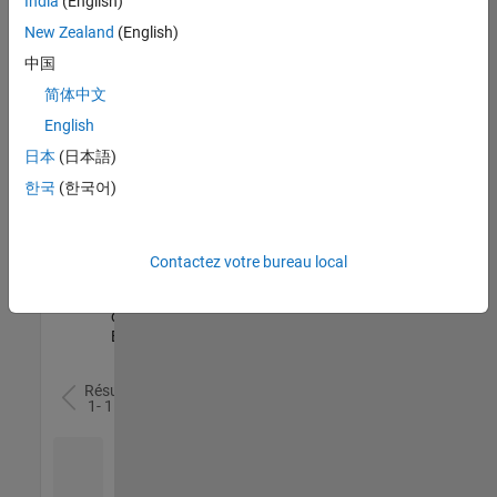
India
(English)
l’ensemble
New Zealand
(English)
des
opportunités
中国
de
简体中文
votre
English
région.
日本
(日本語)
한국
(한국어)
Senior Software Quality Engineer
Senior
Software
Quality
Engineer
Contactez votre bureau local
FR-Meudon
|
Ingénierie de la
qualité |
Expérimenté(e)
Résultats
1- 1 de
1