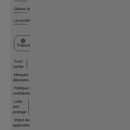
Obtenir de l'aide
La société
Sélectionner un site web
France
Trust
Center
Marques
déposées
Politique de
confidentialité
Lutte
anti-
piratage
Statut des
applications