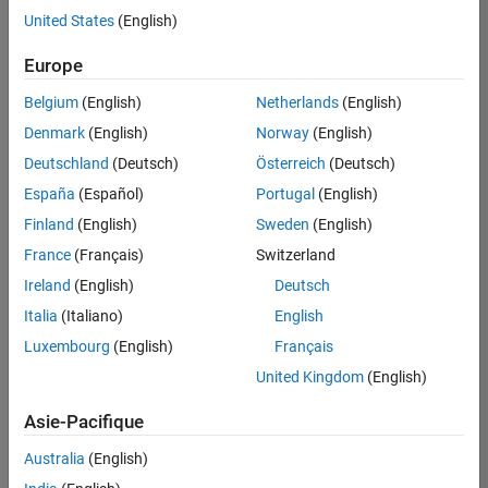
United States
(English)
Enregistrer
les offres
d’emploi
sélectionnées
Europe
Belgium
(English)
Netherlands
(English)
Les
Denmark
(English)
Norway
(English)
descriptions
Deutschland
(Deutsch)
Österreich
(Deutsch)
de
España
(Español)
Portugal
(English)
poste
n’ont
Finland
(English)
Sweden
(English)
pas
France
(Français)
Switzerland
toutes
Ireland
(English)
Deutsch
été
traduites.
Italia
(Italiano)
English
Effectuez
Luxembourg
(English)
Français
une
United Kingdom
(English)
recherche
par
Asie-Pacifique
lieu
pour
Australia
(English)
trouver