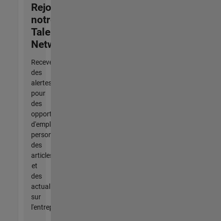
Rejoignez
notre
Talent
Network
Recevez
des
alertes
pour
des
opportunités
d'emploi
personnalisées,
des
articles
et
des
actualités
sur
l'entreprise.