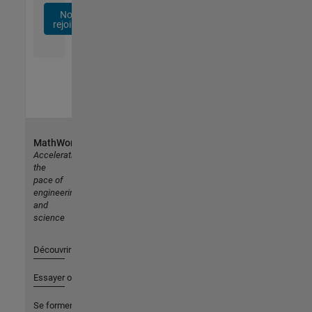
Nous
rejoindre
MathWorks
Accelerating
the
pace of
engineering
and
science
Découvrir les produits
Essayer ou acheter
Se former