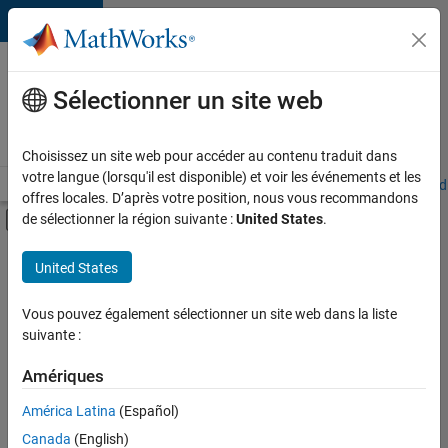
Passer au contenu
Votre
carrière
Sélectionner un site web
chez
MathWorks
Choisissez un site web pour accéder au contenu traduit dans
votre langue (lorsqu'il est disponible) et voir les événements et les
Accueil
Explorer nos opportunités
Adresses de nos bureaux
Étudi
offres locales. D’après votre position, nous vous recommandons
Activer/désactiver l'affichage du menu d
de sélectionner la région suivante :
United States
.
Contenu principal
FILTRER PAR
United States
Développement de produits
+
2
Gestion des programmes
Vous pouvez également sélectionner un site web dans la liste
suivante :
Ingénierie de la qualité
Amériques
América Latina
(Español)
Trier par
Canada
(English)