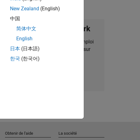
New Zealand
(English)
中国
ignez notre Talent Network
简体中文
English
des alertes pour des opportunités d'emploi
日本
(日本語)
alisées, des articles et des actualités sur
l'entreprise.
한국
(한국어)
Nous rejoindre
Obtenir de l'aide
La société