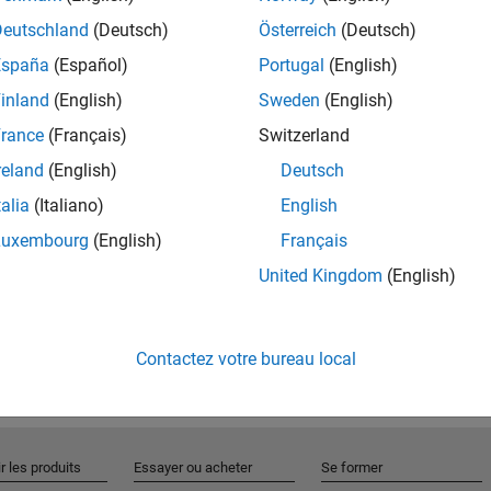
Deutschland
(Deutsch)
Österreich
(Deutsch)
España
(Español)
Portugal
(English)
Rejo
inland
(English)
Sweden
(English)
rance
(Français)
Switzerland
Recevez 
reland
(English)
Deutsch
personn
talia
(Italiano)
English
Luxembourg
(English)
Français
United Kingdom
(English)
Contactez votre bureau local
r les produits
Essayer ou acheter
Se former