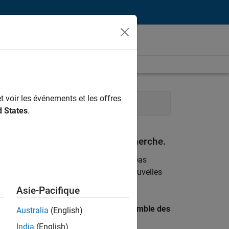
t voir les événements et les offres
rie de la qualité
d States
.
espondant à vos critères de recherche.
emploi
. Si malgré tout vous ne trouvez pas
ents
pour vous tenir au courant des nouvelles
Asie-Pacifique
 recherche par lieu pour trouver l’ensemble des
Australia
(English)
India
(English)