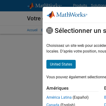
Passer au contenu
Produits
Solution
Votre carrière chez MathWorks
Sélectionner un 
Accueil
Explorer nos opportunités
Adresses de no
Choisissez un site web pour accéder 
locales. D’après votre position, no
United States
Actuell
Vous pou
Vous pouvez également sélectionner 
d'offre q
opportun
Amériques
Les desc
América Latina
(Español)
opportun
Canada
(English)