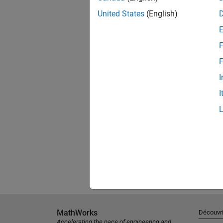
United States
(English)
F
F
I
I
MathWorks
Découvri
Accelerating the pace of engineering and