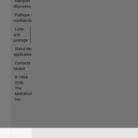
Marques
déposées
Politique de
confidentialité
Lutte
anti-
piratage
Statut des
applications
Contacts
locaux
© 1994-
2026
The
MathWorks,
Inc.