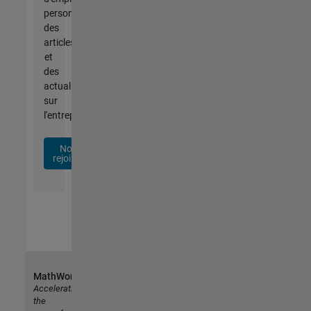
personnalisées,
des
articles
et
des
actualités
sur
l'entreprise.
Nous
rejoindre
MathWorks
Accelerating
the