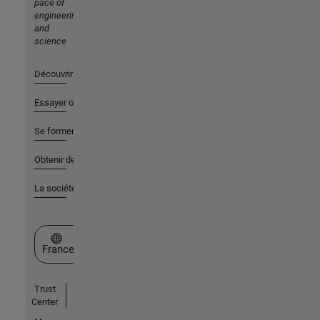
pace of
engineering
and
science
Découvrir les produits
Essayer ou acheter
Se former
Obtenir de l'aide
La société
Sélectionner un site web
France
Trust
Center