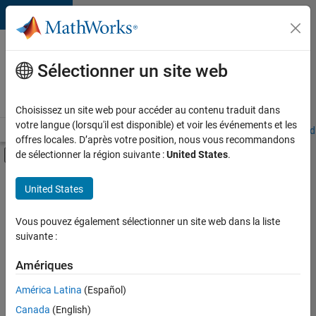
Passer au contenu
Votre
carrière
Sélectionner un site web
chez
MathWorks
Choisissez un site web pour accéder au contenu traduit dans
votre langue (lorsqu'il est disponible) et voir les événements et les
Accueil
Explorer nos opportunités
Adresses de nos bureaux
Étudi
offres locales. D’après votre position, nous vous recommandons
Activer/désactiver l'affichage du menu d
de sélectionner la région suivante :
United States
.
Contenu principal
FILTRER PAR
United States
Programme destiné aux nouvelles carrières (EDG)
+
2
Applications et outils commerciaux
Vous pouvez également sélectionner un site web dans la liste
suivante :
Ingénierie des versions
Amériques
Actuellement,
América Latina
(Español)
il n’y a
Canada
(English)
aucune