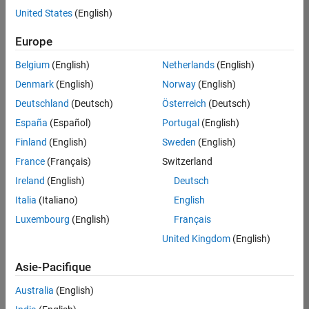
offre
United States
(English)
d'emploi
disponible
Europe
correspondant
à vos
Belgium
(English)
Netherlands
(English)
critères
Denmark
(English)
Norway
(English)
de
recherche.
Deutschland
(Deutsch)
Österreich
(Deutsch)
Vous
España
(Español)
Portugal
(English)
pouvez
Finland
(English)
Sweden
(English)
élargir
France
(Français)
Switzerland
votre
recherche
Ireland
(English)
Deutsch
ou
Italia
(Italiano)
English
afficher
Luxembourg
(English)
Français
l’ensemble
des
United Kingdom
(English)
offres
Asie-Pacifique
d'emploi
.
Si
Australia
(English)
malgré