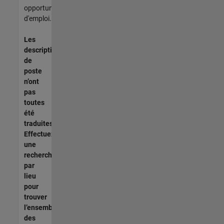
opportunités
d'emploi.
Les
descriptions
de
poste
n’ont
pas
toutes
été
traduites.
Effectuez
une
recherche
par
lieu
pour
trouver
l’ensemble
des