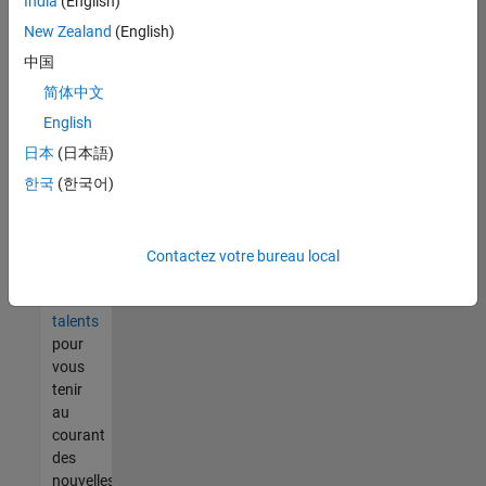
India
(English)
tout
vous
New Zealand
(English)
ne
中国
trouvez
简体中文
pas
d'offre
English
qui
日本
(日本語)
corresponde
한국
(한국어)
à vos
qualifications,
rejoignez
notre
Contactez votre bureau local
réseau
de
talents
pour
vous
tenir
au
courant
des
nouvelles