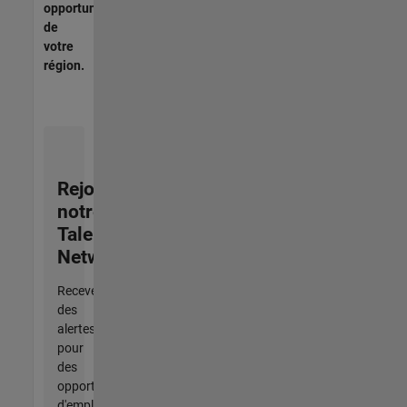
opportunités
de
votre
région.
Rejoignez
notre
Talent
Network
Recevez
des
alertes
pour
des
opportunités
d'emploi