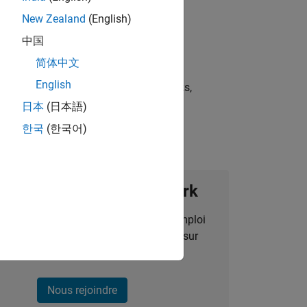
New Zealand
(English)
中国
简体中文
English
st strategies, scalable test frameworks,
日本
(日本語)
한국
(한국어)
ignez notre Talent Network
des alertes pour des opportunités d'emploi
alisées, des articles et des actualités sur
l'entreprise.
Nous rejoindre