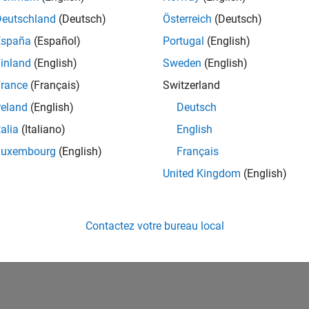
ités de votre région.
Deutschland
(Deutsch)
Österreich
(Deutsch)
España
(Español)
Portugal
(English)
or Software Quality Engineer
Senior Software Quality Engineer
inland
(English)
Sweden
(English)
FR-Meudon
| Ingénierie de la qualité | Expérimenté(e)
rance
(Français)
Switzerland
Leverage your C/C++ development skills to design and develop te
automated test suites, Hands-on testing for Polyspace.
reland
(English)
Deutsch
talia
(Italiano)
English
ltats 1- 1 de
1
Luxembourg
(English)
Français
United Kingdom
(English)
Rejo
Recevez 
Contactez votre bureau local
personn