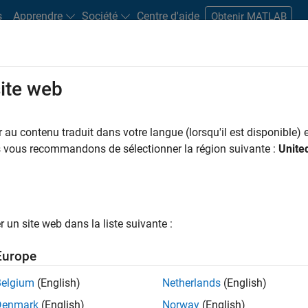
s
Apprendre
Société
Centre d'aide
Obtenir MATLAB
site web
s bureaux
Étudiants et carrières
Ressources
Compte candidat
au contenu traduit dans votre langue (lorsqu'il est disponible) e
LTRER PAR
Programme destiné aux nouvelles carrières (EDG)
Ingénierie de la qualité
Réd
us vous recommandons de sélectionner la région suivante :
Unite
ar
un site web dans la liste suivante :
er les offres d’emploi
sélectionnées
Europe
Belgium
(English)
Netherlands
(English)
riptions de poste n’ont pas toutes été traduites. Effectuez une
Denmark
(English)
Norway
(English)