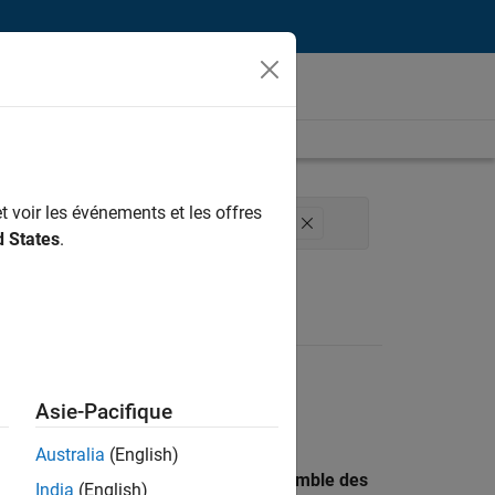
t voir les événements et les offres
action technique
Expérience utilisateur
d States
.
Asie-Pacifique
Australia
(English)
 recherche par lieu pour trouver l’ensemble des
India
(English)