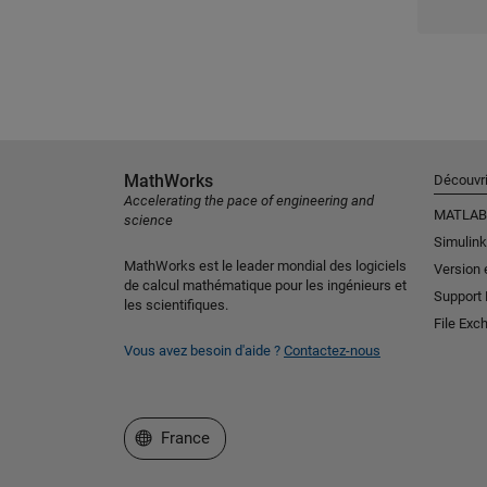
MathWorks
Découvri
Accelerating the pace of engineering and
MATLAB
science
Simulink
MathWorks est le leader mondial des logiciels
Version 
de calcul mathématique pour les ingénieurs et
Support
les scientifiques.
File Exc
Vous avez besoin d'aide ?
Contactez-nous
Sélectionner un site web
France