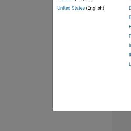
opportun
United States
(English)
Seni
F
F
I
I
Résu