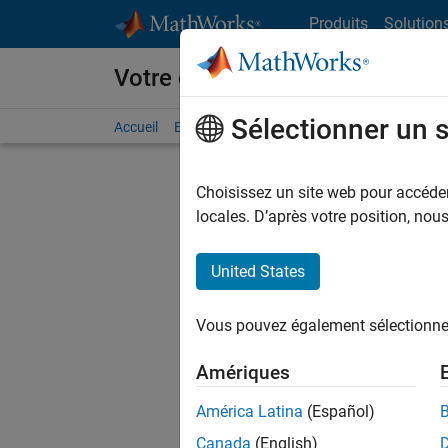
Passer au contenu
Produits
Solution
Votre carrière chez MathWorks
Sélectionner un 
Accueil
Explorer nos opportunités
Adresses de no
Choisissez un site web pour accéder 
FI
locales. D’après votre position, no
United States
Trier p
Vous pouvez également sélectionner 
Enregistr
Amériques
América Latina
(Español)
Les desc
Canada
(English)