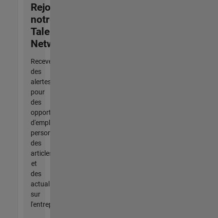
Rejoignez
notre
Talent
Network
Recevez
des
alertes
pour
des
opportunités
d'emploi
personnalisées,
des
articles
et
des
actualités
sur
l'entreprise.