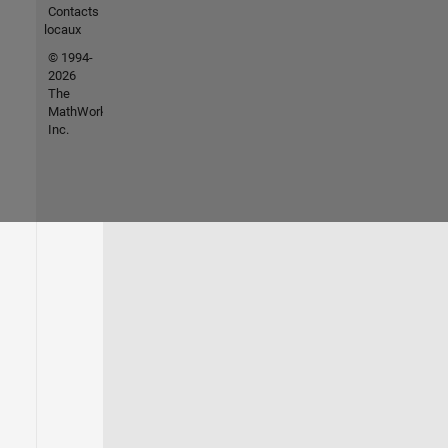
Contacts
locaux
© 1994-
2026
The
MathWorks,
Inc.