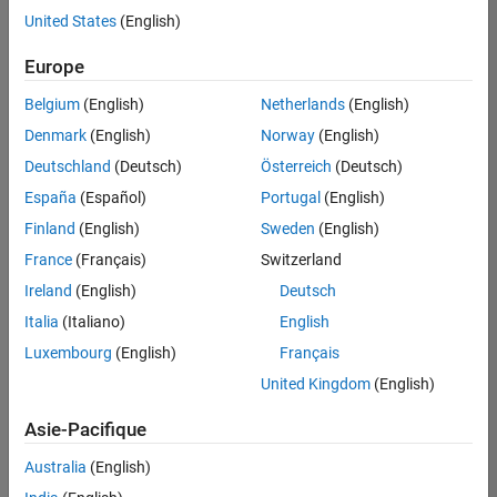
United States
(English)
Enregistrer
les offres
d’emploi
sélectionnées
Europe
Belgium
(English)
Netherlands
(English)
Les
Denmark
(English)
Norway
(English)
descriptions
Deutschland
(Deutsch)
Österreich
(Deutsch)
de
España
(Español)
Portugal
(English)
poste
n’ont
Finland
(English)
Sweden
(English)
pas
France
(Français)
Switzerland
toutes
Ireland
(English)
Deutsch
été
traduites.
Italia
(Italiano)
English
Effectuez
Luxembourg
(English)
Français
une
United Kingdom
(English)
recherche
par
Asie-Pacifique
lieu
pour
Australia
(English)
trouver