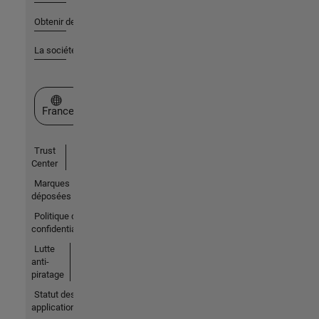
Obtenir de l'aide
La société
Sélectionner un site web
France
Trust
Center
Marques
déposées
Politique de
confidentialité
Lutte
anti-
piratage
Statut des
applications