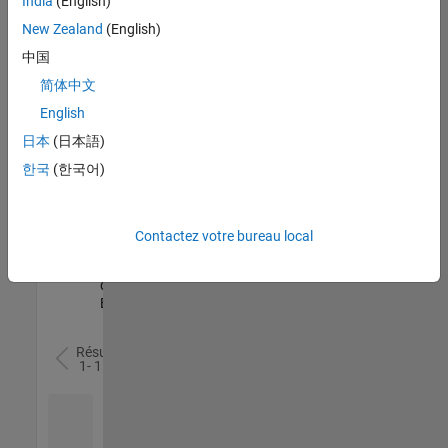
India
(English)
l’ensemble
New Zealand
(English)
des
opportunités
中国
de
简体中文
votre
English
région.
日本
(日本語)
한국
(한국어)
Senior Software Quality Engineer
Senior
Software
Quality
Engineer
Contactez votre bureau local
FR-Meudon
|
Ingénierie de la
qualité |
Expérimenté(e)
Résultats
1- 1 de
1