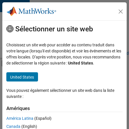
Passer au contenu
Votre
carrière
Sélectionner un site web
chez
MathWorks
Choisissez un site web pour accéder au contenu traduit dans
votre langue (lorsqu'il est disponible) et voir les événements et les
Accueil
Explorer nos opportunités
Adresses de nos bureaux
Étudi
offres locales. D’après votre position, nous vous recommandons
Activer/désactiver l'affichage du menu d
de sélectionner la région suivante :
United States
.
Contenu principal
FILTRER PAR
United States
Applications et outils commerciaux
+
4
Développement de produits
Vous pouvez également sélectionner un site web dans la liste
suivante :
Gestion des programmes
Ingénierie de la qualité
Amériques
Rédaction technique
América Latina
(Español)
Trier par
Canada
(English)