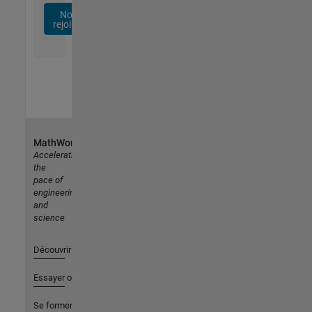
Nous
rejoindre
MathWorks
Accelerating
the
pace of
engineering
and
science
Découvrir les produits
Essayer ou acheter
Se former