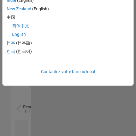
India
(English)
l’ensemble
New Zealand
(English)
des
opportunités
中国
de
简体中文
votre
English
région.
日本
(日本語)
한국
(한국어)
Senior Software Quality Engineer
Senior
Software
Quality
Engineer
Contactez votre bureau local
FR-Meudon
|
Ingénierie de la
qualité |
Expérimenté(e)
Résultats
1- 1 de
1