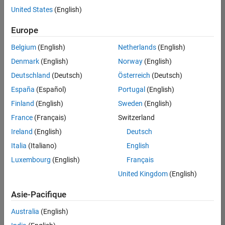
United States
(English)
Enregistrer
les offres
d’emploi
sélectionnées
Europe
Belgium
(English)
Netherlands
(English)
Les
Denmark
(English)
Norway
(English)
descriptions
Deutschland
(Deutsch)
Österreich
(Deutsch)
de
España
(Español)
Portugal
(English)
poste
n’ont
Finland
(English)
Sweden
(English)
pas
France
(Français)
Switzerland
toutes
Ireland
(English)
Deutsch
été
traduites.
Italia
(Italiano)
English
Effectuez
Luxembourg
(English)
Français
une
United Kingdom
(English)
recherche
par
Asie-Pacifique
lieu
pour
Australia
(English)
trouver