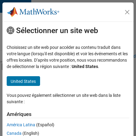
Passer au contenu
Votre
carrière
Sélectionner un site web
chez
MathWorks
Choisissez un site web pour accéder au contenu traduit dans
votre langue (lorsqu'il est disponible) et voir les événements et les
Accueil
Explorer nos opportunités
Adresses de nos bureaux
Étudi
offres locales. D’après votre position, nous vous recommandons
Activer/désactiver l'affichage du menu d
de sélectionner la région suivante :
United States
.
Contenu principal
FILTRER PAR
United States
Programme destiné aux nouvelles carrières (EDG)
+
4
Applications et outils commerciaux
Vous pouvez également sélectionner un site web dans la liste
suivante :
Développement de produits
Gestion des programmes
Amériques
Ingénierie de la qualité
América Latina
(Español)
Trier par
Canada
(English)