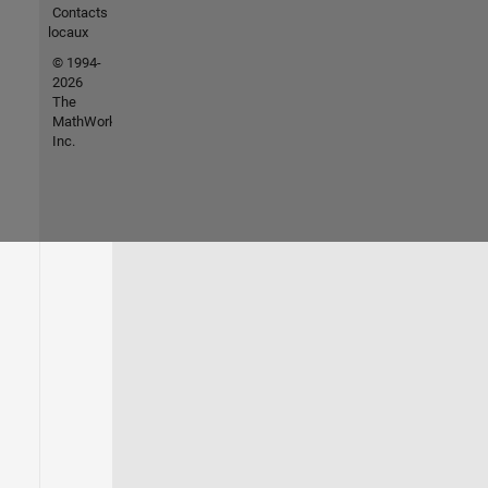
Contacts
locaux
© 1994-
2026
The
MathWorks,
Inc.