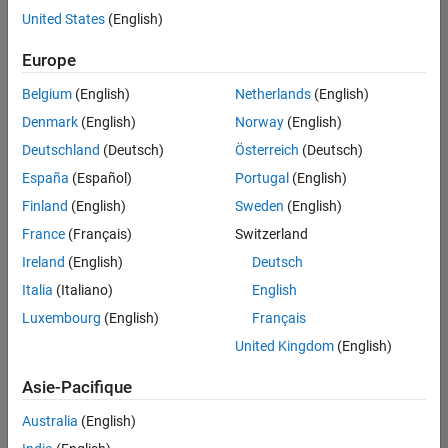
United States
(English)
Enregistrer
les offres
d’emploi
sélectionnées
Europe
Belgium
(English)
Netherlands
(English)
Les
Denmark
(English)
Norway
(English)
descriptions
Deutschland
(Deutsch)
Österreich
(Deutsch)
de
España
(Español)
Portugal
(English)
poste
n’ont
Finland
(English)
Sweden
(English)
pas
France
(Français)
Switzerland
toutes
Ireland
(English)
Deutsch
été
traduites.
Italia
(Italiano)
English
Effectuez
Luxembourg
(English)
Français
une
United Kingdom
(English)
recherche
par
Asie-Pacifique
lieu
pour
Australia
(English)
trouver