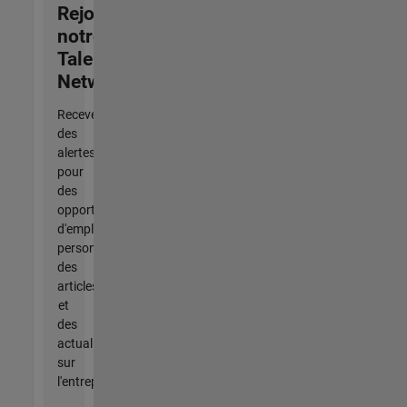
Rejoignez
notre
Talent
Network
Recevez
des
alertes
pour
des
opportunités
d'emploi
personnalisées,
des
articles
et
des
actualités
sur
l'entreprise.