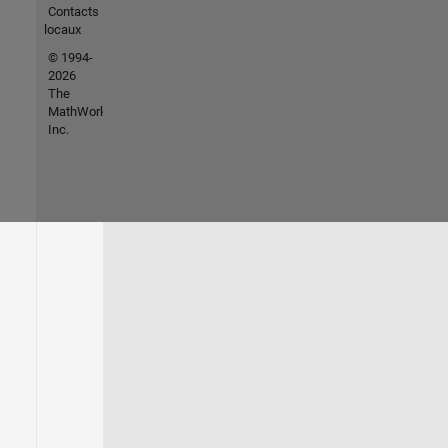
Contacts
locaux
© 1994-
2026
The
MathWorks,
Inc.