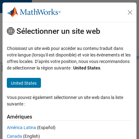
Passer au contenu
Votre
carrière
Sélectionner un site web
chez
MathWorks
Choisissez un site web pour accéder au contenu traduit dans
votre langue (lorsqu'il est disponible) et voir les événements et les
Accueil
Explorer nos opportunités
Adresses de nos bureaux
Étudi
offres locales. D’après votre position, nous vous recommandons
Activer/désactiver l'affichage du menu d
de sélectionner la région suivante :
United States
.
Contenu principal
FILTRER PAR
United States
Programme destiné aux nouvelles carrières (EDG)
+
5
Applications et outils commerciaux
Vous pouvez également sélectionner un site web dans la liste
suivante :
Infrastructure et architecture
Gestion des programmes
Amériques
Ingénierie de la qualité
América Latina
(Español)
Trier par
Rédaction technique
Canada
(English)