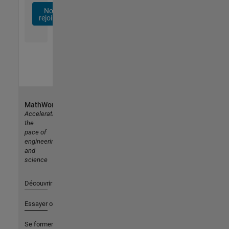
Nous
rejoindre
MathWorks
Accelerating
the
pace of
engineering
and
science
Découvrir les produits
Essayer ou acheter
Se former