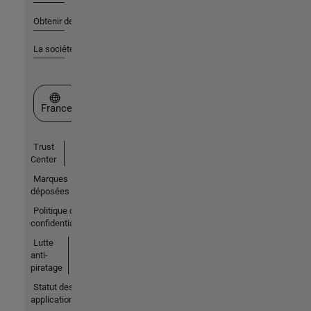
Obtenir de l'aide
La société
Sélectionner un site web
France
Trust
Center
Marques
déposées
Politique de
confidentialité
Lutte
anti-
piratage
Statut des
applications