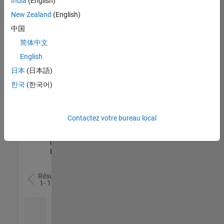
India
(English)
l’ensemble
New Zealand
(English)
des
opportunités
中国
de
简体中文
votre
English
région.
日本
(日本語)
한국
(한국어)
Senior Software Quality Engineer
Senior
Software
Quality
Engineer
Contactez votre bureau local
FR-Meudon
|
Ingénierie de la
qualité |
Expérimenté(e)
Résultats
1- 1 de
1