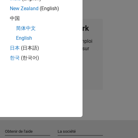
New Zealand
(English)
中国
ignez notre Talent Network
简体中文
English
des alertes pour des opportunités d'emploi
日本
(日本語)
alisées, des articles et des actualités sur
l'entreprise.
한국
(한국어)
Nous rejoindre
Obtenir de l'aide
La société