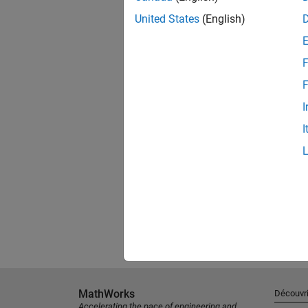
United States
(English)
F
F
I
I
MathWorks
Découvri
Accelerating the pace of engineering and