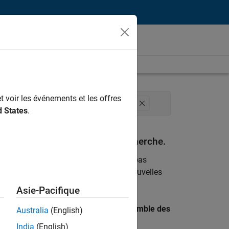
t voir les événements et les offres
action technique
Expérience utilisateur
d States
.
espondant à vos critères de recherche.
emploi
. Si malgré tout vous ne trouvez pas
ents
pour vous tenir au courant des nouvelles
Asie-Pacifique
 recherche par lieu pour trouver l’ensemble des
Australia
(English)
India
(English)