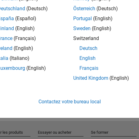
Deutschland
(Deutsch)
Österreich
(Deutsch)
España
(Español)
Portugal
(English)
Rejo
inland
(English)
Sweden
(English)
rance
(Français)
Switzerland
Recevez 
reland
(English)
Deutsch
personn
talia
(Italiano)
English
Luxembourg
(English)
Français
United Kingdom
(English)
Contactez votre bureau local
r les produits
Essayer ou acheter
Se former