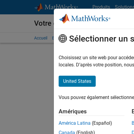
Passer au contenu
Produits
Solution
Votre carrière chez MathWorks
Sélectionner un 
Accueil
Explorer nos opportunités
Adresses de no
Choisissez un site web pour accéder 
FI
locales. D’après votre position, no
United States
Actuell
Vous pou
Vous pouvez également sélectionner 
d'offre q
opportun
Amériques
Les desc
América Latina
(Español)
opportun
Canada
(English)