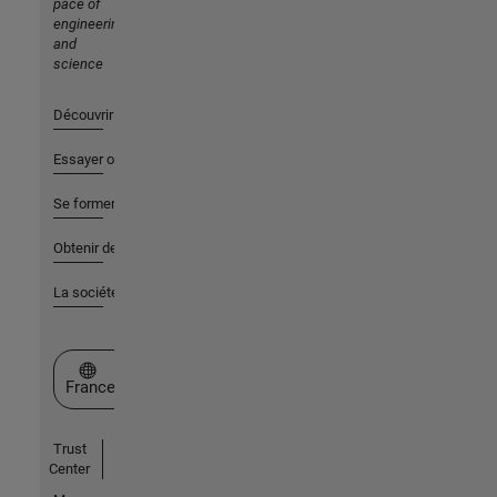
pace of
engineering
and
science
Découvrir les produits
Essayer ou acheter
Se former
Obtenir de l'aide
La société
Sélectionner un site web
France
Trust
Center