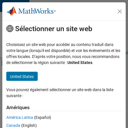
Passer au contenu
Votre
carrière
Sélectionner un site web
chez
MathWorks
Choisissez un site web pour accéder au contenu traduit dans
votre langue (lorsqu'il est disponible) et voir les événements et les
Accueil
Explorer nos opportunités
Adresses de nos bureaux
Étudi
offres locales. D’après votre position, nous vous recommandons
Activer/désactiver l'affichage du menu d
de sélectionner la région suivante :
United States
.
Contenu principal
FILTRER PAR
United States
Programme destiné aux nouvelles carrières (EDG)
+
3
Gestion des programmes
Vous pouvez également sélectionner un site web dans la liste
suivante :
Ingénierie des processus logiciels
Rédaction technique
Amériques
Actuellement,
América Latina
(Español)
il n’y a
Canada
(English)
aucune