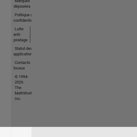
Marques
déposées
Politique de
confidentialité
Lutte
anti-
piratage
Statut des
applications
Contacts
locaux
© 1994-
2026
The
MathWorks,
Inc.