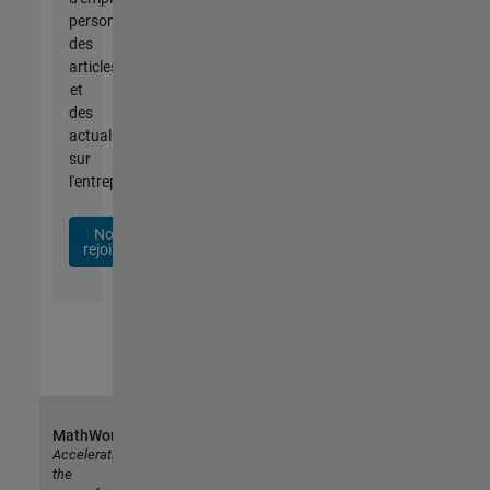
personnalisées,
des
articles
et
des
actualités
sur
l'entreprise.
Nous
rejoindre
MathWorks
Accelerating
the