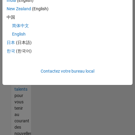
India
(English)
tout
vous
New Zealand
(English)
ne
中国
trouvez
简体中文
pas
d'offre
English
qui
日本
(日本語)
corresponde
한국
(한국어)
à vos
qualifications,
rejoignez
notre
Contactez votre bureau local
réseau
de
talents
pour
vous
tenir
au
courant
des
nouvelles