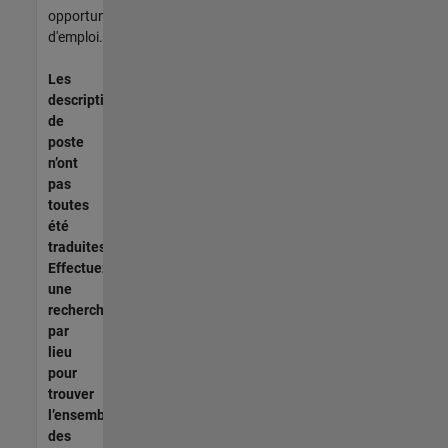
opportunités
d'emploi.
Les
descriptions
de
poste
n’ont
pas
toutes
été
traduites.
Effectuez
une
recherche
par
lieu
pour
trouver
l’ensemble
des