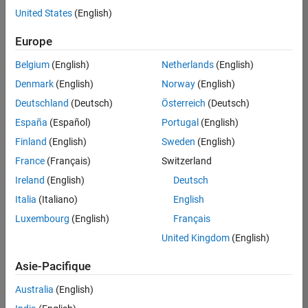
offre
United States
(English)
d'emploi
disponible
Europe
correspondant
à vos
Belgium
(English)
Netherlands
(English)
critères
Denmark
(English)
Norway
(English)
de
recherche.
Deutschland
(Deutsch)
Österreich
(Deutsch)
Vous
España
(Español)
Portugal
(English)
pouvez
Finland
(English)
Sweden
(English)
élargir
France
(Français)
Switzerland
votre
recherche
Ireland
(English)
Deutsch
ou
Italia
(Italiano)
English
afficher
Luxembourg
(English)
Français
l’ensemble
des
United Kingdom
(English)
offres
Asie-Pacifique
d'emploi
.
Si
Australia
(English)
malgré