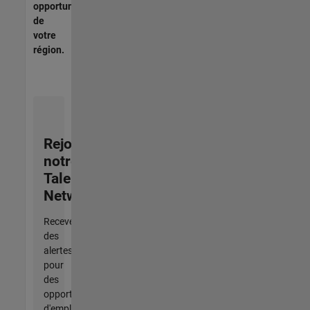
opportunités
de
votre
région.
Rejoignez
notre
Talent
Network
Recevez
des
alertes
pour
des
opportunités
d'emploi