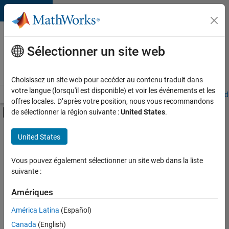
Passer au contenu
Votre
carrière
Sélectionner un site web
chez
MathWorks
Choisissez un site web pour accéder au contenu traduit dans
votre langue (lorsqu'il est disponible) et voir les événements et les
Accueil
Explorer nos opportunités
Adresses de nos bureaux
Étudi
offres locales. D’après votre position, nous vous recommandons
Activer/désactiver l'affichage du menu d
de sélectionner la région suivante :
United States
.
Contenu principal
FILTRER PAR
United States
Programme destiné aux nouvelles carrières (EDG)
+
2
Ingénierie de la qualité
Vous pouvez également sélectionner un site web dans la liste
suivante :
Expérience utilisateur
Amériques
América Latina
(Español)
Trier par
Canada
(English)