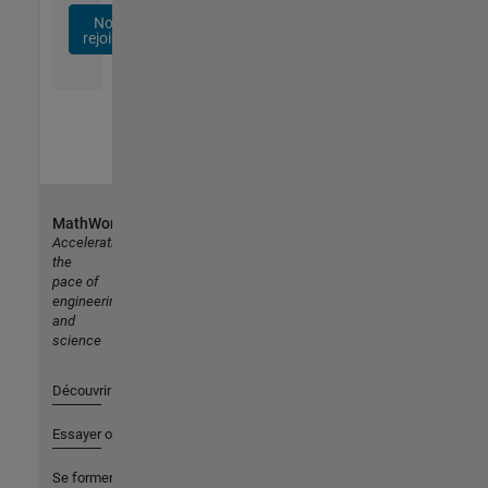
Nous
rejoindre
MathWorks
Accelerating
the
pace of
engineering
and
science
Découvrir les produits
Essayer ou acheter
Se former