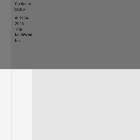
Contacts
locaux
© 1994-
2026
The
MathWorks,
Inc.