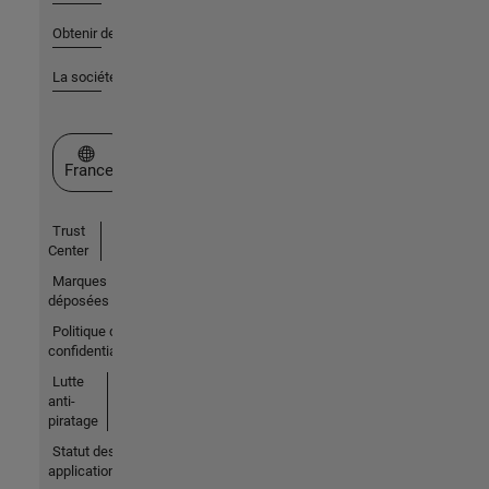
Obtenir de l'aide
La société
Sélectionner un site web
France
Trust
Center
Marques
déposées
Politique de
confidentialité
Lutte
anti-
piratage
Statut des
applications