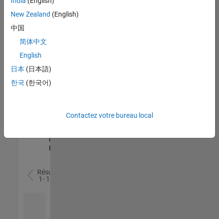
India
(English)
l’ensemble
New Zealand
(English)
des
opportunités
中国
de
简体中文
votre
English
région.
日本
(日本語)
한국
(한국어)
Senior Software Quality Engineer
Senior
Software
Quality
Engineer
Contactez votre bureau local
FR-Meudon
|
Ingénierie de la
qualité |
Expérimenté(e)
Résultats
1- 1 de
1