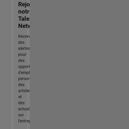
Rejoignez
notre
Talent
Network
Recevez
des
alertes
pour
des
opportunités
d'emploi
personnalisées,
des
articles
et
des
actualités
sur
l'entreprise.