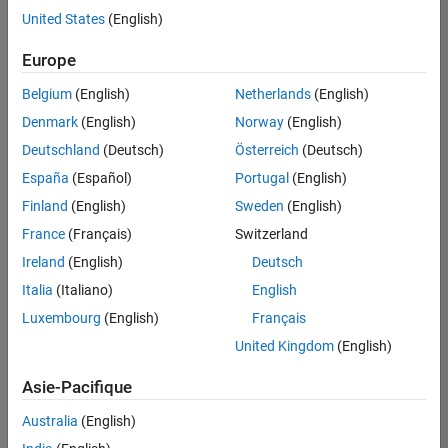
United States
(English)
Enregistrer
les offres
d’emploi
sélectionnées
Europe
Belgium
(English)
Netherlands
(English)
Les
Denmark
(English)
Norway
(English)
descriptions
Deutschland
(Deutsch)
Österreich
(Deutsch)
de
España
(Español)
Portugal
(English)
poste
n’ont
Finland
(English)
Sweden
(English)
pas
France
(Français)
Switzerland
toutes
Ireland
(English)
Deutsch
été
traduites.
Italia
(Italiano)
English
Effectuez
Luxembourg
(English)
Français
une
United Kingdom
(English)
recherche
par
Asie-Pacifique
lieu
pour
Australia
(English)
trouver