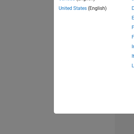
opportun
United States
(English)
Seni
F
F
I
I
Résu