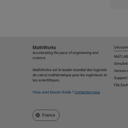
MathWorks
Découvri
Accelerating the pace of engineering and
MATLAB
science
Simulink
MathWorks est le leader mondial des logiciels
Version 
de calcul mathématique pour les ingénieurs et
Support
les scientifiques.
File Exc
Vous avez besoin d'aide ?
Contactez-nous
Sélectionner un site web
France