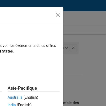
t voir les événements et les offres
n des programmes
+
3
d States
.
ices web
Asie-Pacifique
Australia
(English)
 recherche par lieu pour trouver l’ensemble des
India
(English)