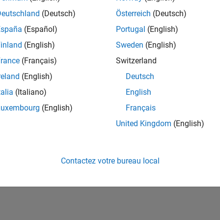
ités de votre région.
Deutschland
(Deutsch)
Österreich
(Deutsch)
España
(Español)
Portugal
(English)
or Software Quality Engineer
Senior Software Quality Engineer
inland
(English)
Sweden
(English)
FR-Meudon
| Ingénierie de la qualité | Expérimenté(e)
rance
(Français)
Switzerland
Leverage your C/C++ development skills to design and develop te
automated test suites, Hands-on testing for Polyspace.
reland
(English)
Deutsch
talia
(Italiano)
English
ltats 1- 1 de
1
Luxembourg
(English)
Français
United Kingdom
(English)
Rejo
Recevez 
Contactez votre bureau local
personn