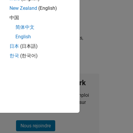
New Zealand
(English)
中国
简体中文
English
st strategies, scalable test frameworks,
日本
(日本語)
한국
(한국어)
ignez notre Talent Network
des alertes pour des opportunités d'emploi
alisées, des articles et des actualités sur
l'entreprise.
Nous rejoindre