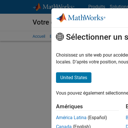
Passer au contenu
Produits
Solution
Votre carrière chez MathWorks
Sélectionner un 
Accueil
Explorer nos opportunités
Adresses de no
Choisissez un site web pour accéder 
FILTRER
locales. D’après votre position, no
United States
Trier p
Vous pouvez également sélectionner 
Enregistr
Amériques
América Latina
(Español)
Les desc
Canada
(English)