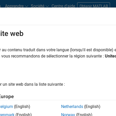
s
Apprendre
Société
Centre d'aide
Obtenir MATLAB
site web
s bureaux
Étudiants et carrières
Ressources
Compte candidat
au contenu traduit dans votre langue (lorsqu'il est disponible) e
 PAR
Infrastructure et architecture
Développement de produits
Gestio
us vous recommandons de sélectionner la région suivante :
Unite
Ingénierie de la qualité
Rédaction technique
Applications et serv
ar
un site web dans la liste suivante :
er les offres d’emploi
sélectionnées
Europe
Belgium
(English)
Netherlands
(English)
riptions de poste n’ont pas toutes été traduites. Effectuez une
Denmark
(English)
Norway
(English)