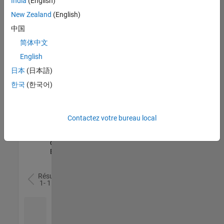
India
(English)
l’ensemble
New Zealand
(English)
des
opportunités
中国
de
简体中文
votre
English
région.
日本
(日本語)
한국
(한국어)
Senior Software Quality Engineer
Senior
Software
Quality
Engineer
Contactez votre bureau local
FR-Meudon
|
Ingénierie de la
qualité |
Expérimenté(e)
Résultats
1- 1 de
1