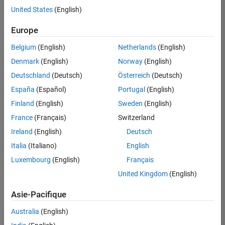
Expérience utilisateur
United States
(English)
Enregistrer
les offres
d’emploi
sélectionnées
Europe
Belgium
(English)
Netherlands
(English)
Les
Denmark
(English)
Norway
(English)
descriptions
Deutschland
(Deutsch)
Österreich
(Deutsch)
de
España
(Español)
Portugal
(English)
poste
n’ont
Finland
(English)
Sweden
(English)
pas
France
(Français)
Switzerland
toutes
Ireland
(English)
Deutsch
été
traduites.
Italia
(Italiano)
English
Effectuez
Luxembourg
(English)
Français
une
United Kingdom
(English)
recherche
par
Asie-Pacifique
lieu
pour
Australia
(English)
trouver