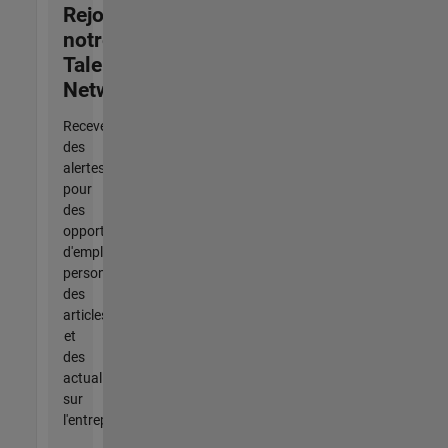
Rejoignez
notre
Talent
Network
Recevez
des
alertes
pour
des
opportunités
d'emploi
personnalisées,
des
articles
et
des
actualités
sur
l'entreprise.