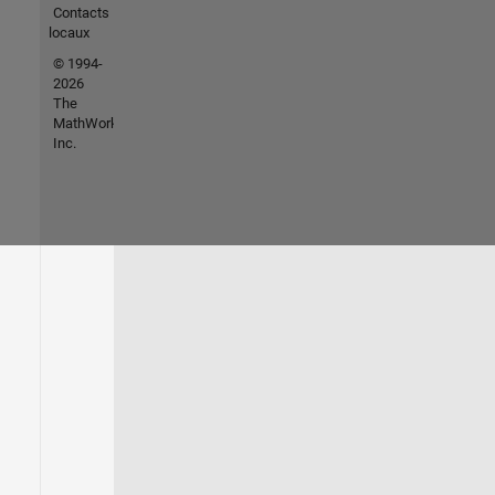
Contacts
locaux
© 1994-
2026
The
MathWorks,
Inc.