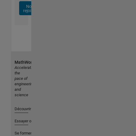
Nous
rejoindre
MathWorks
Accelerating
the
pace of
engineering
and
science
Découvrir les produits
Essayer ou acheter
Se former