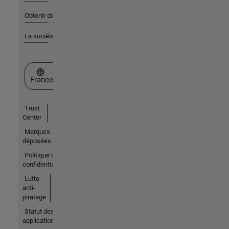
Obtenir de l'aide
La société
Sélectionner un site web
France
Trust
Center
Marques
déposées
Politique de
confidentialité
Lutte
anti-
piratage
Statut des
applications