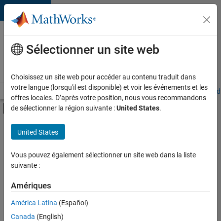
Passer au contenu
Votre
carrière
Sélectionner un site web
chez
MathWorks
Choisissez un site web pour accéder au contenu traduit dans
votre langue (lorsqu'il est disponible) et voir les événements et les
Accueil
Explorer nos opportunités
Adresses de nos bureaux
Étudi
offres locales. D’après votre position, nous vous recommandons
Activer/désactiver l'affichage du menu d
de sélectionner la région suivante :
United States
.
Contenu principal
FILTRER PAR
United States
Infrastructure et architecture
+
6
Développement de produits
Vous pouvez également sélectionner un site web dans la liste
suivante :
Gestion des programmes
Ingénierie de la qualité
Amériques
Ingénierie des versions
América Latina
(Español)
Trier par
Rédaction technique
Canada
(English)