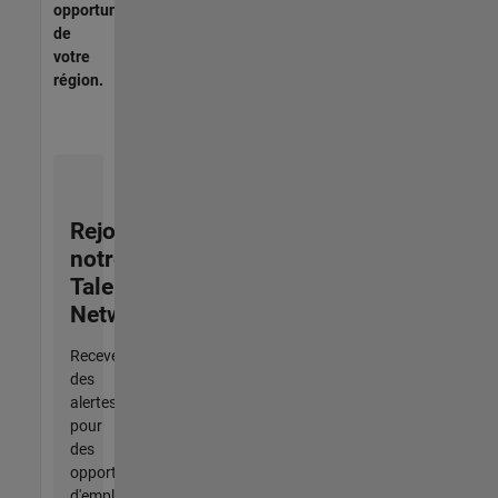
opportunités
de
votre
région.
Rejoignez
notre
Talent
Network
Recevez
des
alertes
pour
des
opportunités
d'emploi