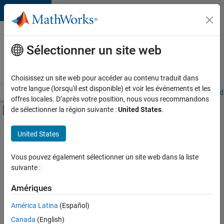
Passer au contenu
Votre
carrière
Sélectionner un site web
chez
MathWorks
Choisissez un site web pour accéder au contenu traduit dans
votre langue (lorsqu'il est disponible) et voir les événements et les
Accueil
Explorer nos opportunités
Adresses de nos bureaux
Étudi
offres locales. D’après votre position, nous vous recommandons
Activer/désactiver l'affichage du menu d
de sélectionner la région suivante :
United States
.
Contenu principal
FILTRER PAR
United States
Infrastructure et architecture
+
5
Développement de produits
Vous pouvez également sélectionner un site web dans la liste
suivante :
Ingénierie des versions
Ingénierie des processus logiciels
Amériques
Rédaction technique
Actuellement,
América Latina
(Español)
il n’y a
Expérience utilisateur
Canada
(English)
aucune