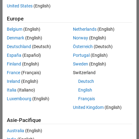
offre
United States
(English)
d'emploi
disponible
Europe
correspondant
à vos
Belgium
(English)
Netherlands
(English)
critères
Denmark
(English)
Norway
(English)
de
recherche.
Deutschland
(Deutsch)
Österreich
(Deutsch)
Vous
España
(Español)
Portugal
(English)
pouvez
Finland
(English)
Sweden
(English)
élargir
France
(Français)
Switzerland
votre
recherche
Ireland
(English)
Deutsch
ou
Italia
(Italiano)
English
afficher
Luxembourg
(English)
Français
l’ensemble
des
United Kingdom
(English)
offres
Asie-Pacifique
d'emploi
.
Si
Australia
(English)
malgré