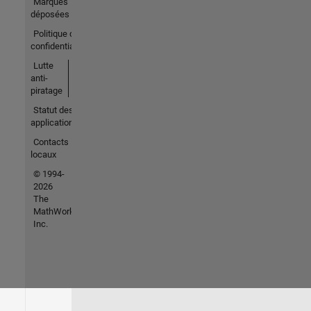
Marques
déposées
Politique de
confidentialité
Lutte
anti-
piratage
Statut des
applications
Contacts
locaux
© 1994-
2026
The
MathWorks,
Inc.