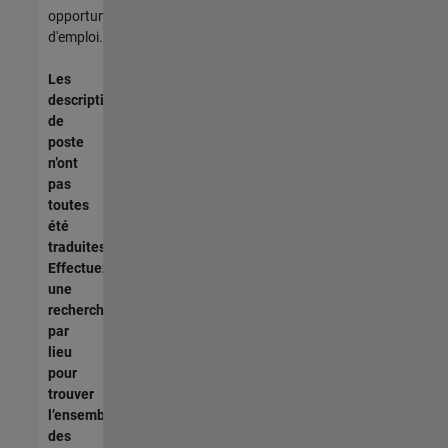
opportunités
d'emploi.
Les
descriptions
de
poste
n’ont
pas
toutes
été
traduites.
Effectuez
une
recherche
par
lieu
pour
trouver
l’ensemble
des