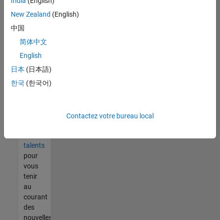
India
(English)
tout
vous
New Zealand
(English)
ne
中国
trouvez
简体中文
pas
d'offre
English
qui
日本
(日本語)
corresponde
한국
(한국어)
à vos
qualifications,
rejoignez
notre
Contactez votre bureau local
réseau
de
talents
pour
vous
tenir
au
courant
des
nouvelles