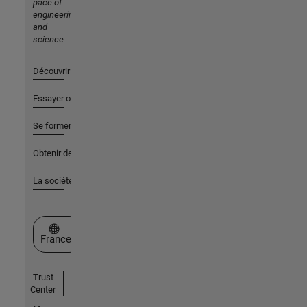
pace of
engineering
and
science
Découvrir les produits
Essayer ou acheter
Se former
Obtenir de l'aide
La société
Sélectionner un site web
France
Trust
Center