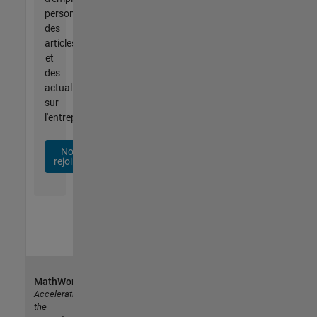
personnalisées,
des
articles
et
des
actualités
sur
l'entreprise.
Nous
rejoindre
MathWorks
Accelerating
the