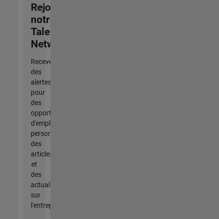
Rejoignez
notre
Talent
Network
Recevez
des
alertes
pour
des
opportunités
d'emploi
personnalisées,
des
articles
et
des
actualités
sur
l'entreprise.