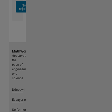
Nous
rejoindre
MathWorks
Accelerating
the
pace of
engineering
and
science
Découvrir les produits
Essayer ou acheter
Se former