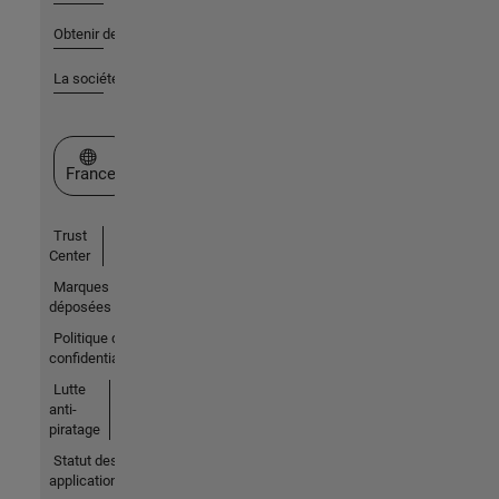
Obtenir de l'aide
La société
Sélectionner un site web
France
Trust
Center
Marques
déposées
Politique de
confidentialité
Lutte
anti-
piratage
Statut des
applications