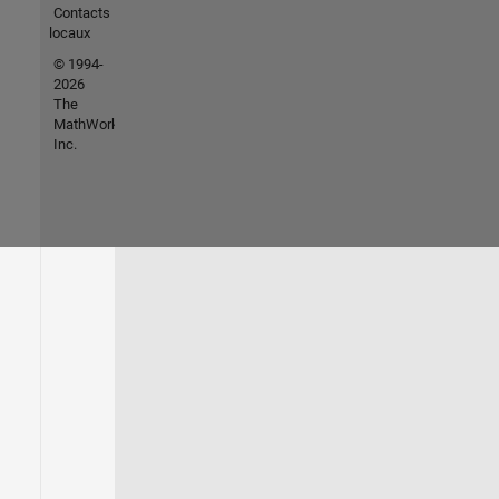
Contacts
locaux
© 1994-
2026
The
MathWorks,
Inc.