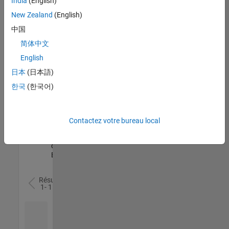
India
(English)
l’ensemble
New Zealand
(English)
des
opportunités
中国
de
简体中文
votre
English
région.
日本
(日本語)
한국
(한국어)
Senior Software Quality Engineer
Senior
Software
Quality
Engineer
Contactez votre bureau local
FR-Meudon
|
Ingénierie de la
qualité |
Expérimenté(e)
Résultats
1- 1 de
1