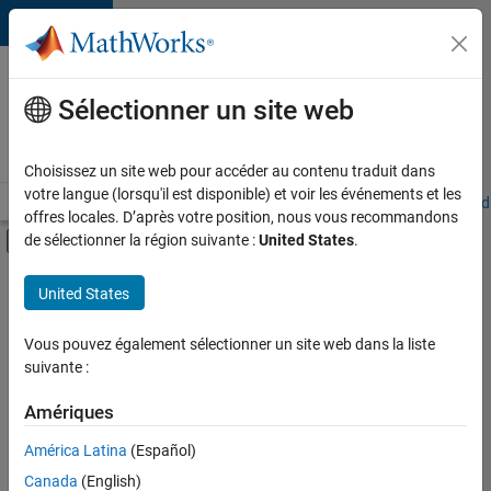
Passer au contenu
Votre
carrière
Sélectionner un site web
chez
MathWorks
Choisissez un site web pour accéder au contenu traduit dans
votre langue (lorsqu'il est disponible) et voir les événements et les
Accueil
Explorer nos opportunités
Adresses de nos bureaux
Étudi
offres locales. D’après votre position, nous vous recommandons
Activer/désactiver l'affichage du menu d
de sélectionner la région suivante :
United States
.
Contenu principal
FILTRER PAR
United States
Infrastructure et architecture
+
6
Développement de produits
Vous pouvez également sélectionner un site web dans la liste
suivante :
Ingénierie de la qualité
Ingénierie des versions
Amériques
Ingénierie des processus logiciels
América Latina
(Español)
Trier par
Rédaction technique
Canada
(English)