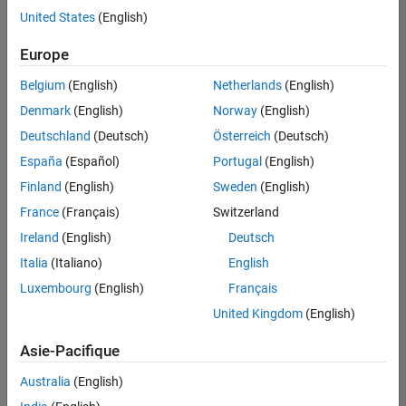
Expérience utilisateur
United States
(English)
Enregistrer
les offres
d’emploi
sélectionnées
Europe
Belgium
(English)
Netherlands
(English)
Les
Denmark
(English)
Norway
(English)
descriptions
Deutschland
(Deutsch)
Österreich
(Deutsch)
de
España
(Español)
Portugal
(English)
poste
n’ont
Finland
(English)
Sweden
(English)
pas
France
(Français)
Switzerland
toutes
Ireland
(English)
Deutsch
été
traduites.
Italia
(Italiano)
English
Effectuez
Luxembourg
(English)
Français
une
United Kingdom
(English)
recherche
par
Asie-Pacifique
lieu
pour
Australia
(English)
trouver