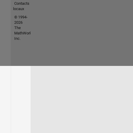
Contacts
locaux
© 1994-
2026
The
MathWorks,
Inc.