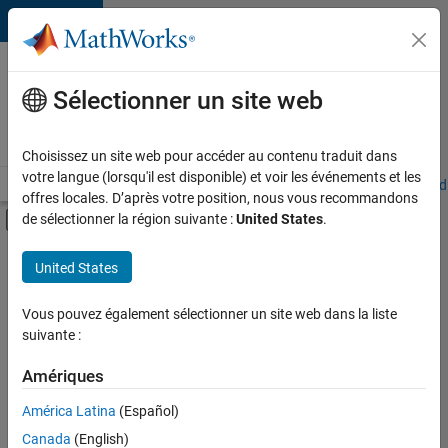
Passer au contenu
Votre
carrière
Sélectionner un site web
chez
MathWorks
Choisissez un site web pour accéder au contenu traduit dans
votre langue (lorsqu'il est disponible) et voir les événements et les
Accueil
Explorer nos opportunités
Adresses de nos bureaux
Étudi
offres locales. D’après votre position, nous vous recommandons
Activer/désactiver l'affichage du menu d
de sélectionner la région suivante :
United States
.
Contenu principal
FILTRER PAR
United States
Infrastructure et architecture
+
5
Gestion des programmes
Vous pouvez également sélectionner un site web dans la liste
suivante :
Ingénierie de la qualité
Rédaction technique
Amériques
Expérience utilisateur
América Latina
(Español)
Trier par
Applications et services web
Canada
(English)