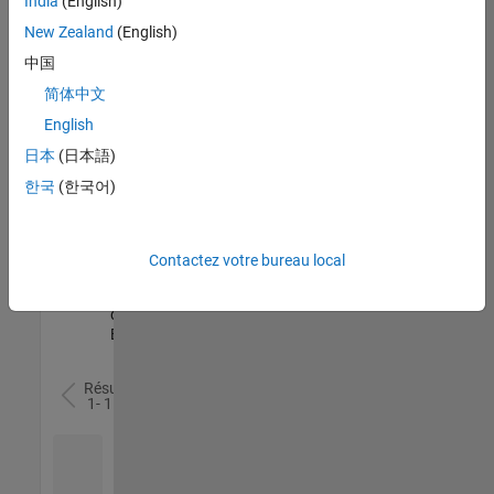
India
(English)
l’ensemble
New Zealand
(English)
des
opportunités
中国
de
简体中文
votre
English
région.
日本
(日本語)
한국
(한국어)
Senior Software Quality Engineer
Senior
Software
Quality
Engineer
Contactez votre bureau local
FR-Meudon
|
Ingénierie de la
qualité |
Expérimenté(e)
Résultats
1- 1 de
1