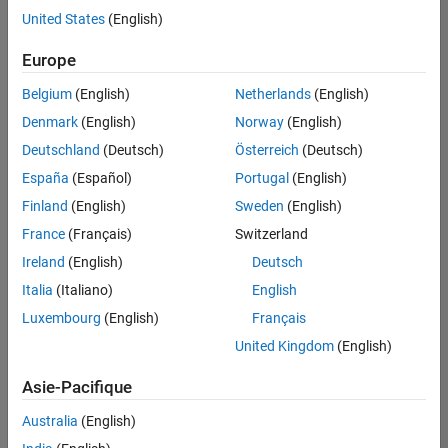
United States
(English)
Enregistrer
les offres
d’emploi
sélectionnées
Europe
Belgium
(English)
Netherlands
(English)
Les
Denmark
(English)
Norway
(English)
descriptions
Deutschland
(Deutsch)
Österreich
(Deutsch)
de
España
(Español)
Portugal
(English)
poste
n’ont
Finland
(English)
Sweden
(English)
pas
France
(Français)
Switzerland
toutes
Ireland
(English)
Deutsch
été
traduites.
Italia
(Italiano)
English
Effectuez
Luxembourg
(English)
Français
une
United Kingdom
(English)
recherche
par
Asie-Pacifique
lieu
pour
Australia
(English)
trouver