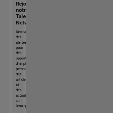
Rejoignez
notre
Talent
Network
Recevez
des
alertes
pour
des
opportunités
d'emploi
personnalisées,
des
articles
et
des
actualités
sur
l'entreprise.