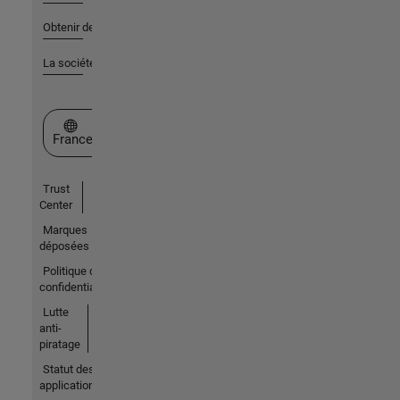
Obtenir de l'aide
La société
Sélectionner un site web
France
Trust
Center
Marques
déposées
Politique de
confidentialité
Lutte
anti-
piratage
Statut des
applications