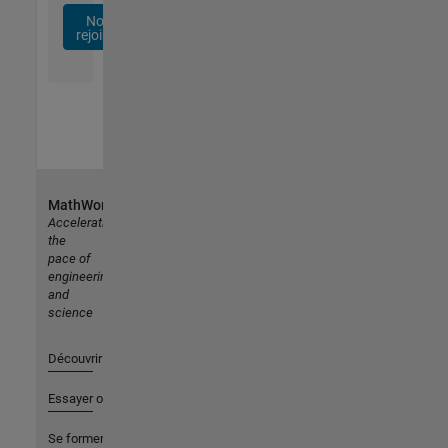
Nous
rejoindre
MathWorks
Accelerating
the
pace of
engineering
and
science
Découvrir les produits
Essayer ou acheter
Se former