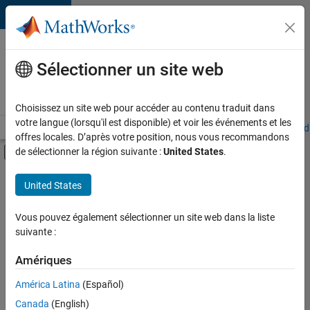
Passer au contenu
Votre
carrière
Sélectionner un site web
chez
MathWorks
Choisissez un site web pour accéder au contenu traduit dans
votre langue (lorsqu'il est disponible) et voir les événements et les
Accueil
Explorer nos opportunités
Adresses de nos bureaux
Étudi
offres locales. D’après votre position, nous vous recommandons
Activer/désactiver l'affichage du menu d
de sélectionner la région suivante :
United States
.
Contenu principal
FILTRER PAR
United States
Applications et outils commerciaux
+
3
Développement de produits
Vous pouvez également sélectionner un site web dans la liste
suivante :
Ingénierie de la qualité
Expérience utilisateur
Amériques
América Latina
(Español)
Trier par
Canada
(English)