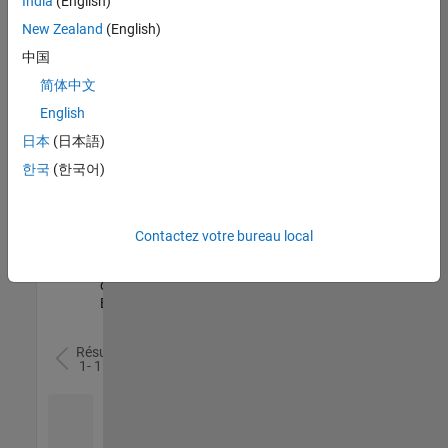
India
(English)
l’ensemble
New Zealand
(English)
des
opportunités
中国
de
简体中文
votre
English
région.
日本
(日本語)
한국
(한국어)
Senior Software Quality Engineer
Senior
Software
Quality
Engineer
Contactez votre bureau local
FR-Meudon
|
Ingénierie de la
qualité |
Expérimenté(e)
Résultats
1- 1 de
1