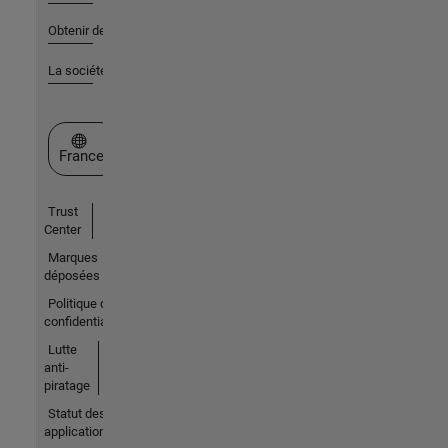
Obtenir de l'aide
La société
Sélectionner un site web
France
Trust
Center
Marques
déposées
Politique de
confidentialité
Lutte
anti-
piratage
Statut des
applications