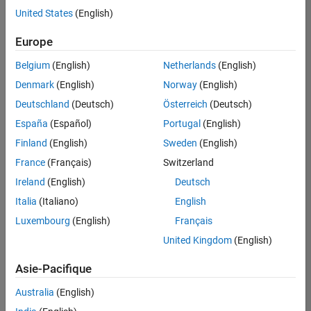
United States
(English)
Enregistrer
les offres
d’emploi
sélectionnées
Europe
Belgium
(English)
Netherlands
(English)
Les
Denmark
(English)
Norway
(English)
descriptions
Deutschland
(Deutsch)
Österreich
(Deutsch)
de
España
(Español)
Portugal
(English)
poste
n’ont
Finland
(English)
Sweden
(English)
pas
France
(Français)
Switzerland
toutes
Ireland
(English)
Deutsch
été
traduites.
Italia
(Italiano)
English
Effectuez
Luxembourg
(English)
Français
une
United Kingdom
(English)
recherche
par
Asie-Pacifique
lieu
pour
Australia
(English)
trouver