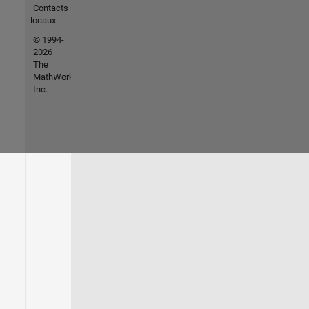
Contacts
locaux
© 1994-
2026
The
MathWorks,
Inc.