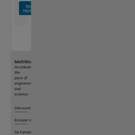
Nous
rejoindre
MathWorks
Accelerating
the
pace of
engineering
and
science
Découvrir les produits
Essayer ou acheter
Se former