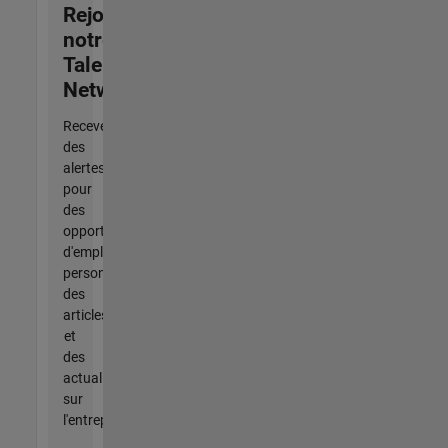
Rejoignez
notre
Talent
Network
Recevez
des
alertes
pour
des
opportunités
d'emploi
personnalisées,
des
articles
et
des
actualités
sur
l'entreprise.