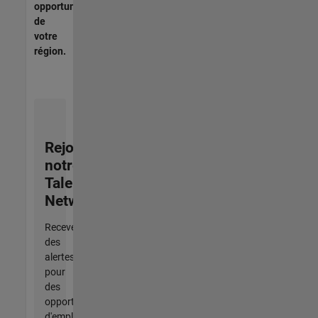
opportunités
de
votre
région.
Rejoignez
notre
Talent
Network
Recevez
des
alertes
pour
des
opportunités
d'emploi