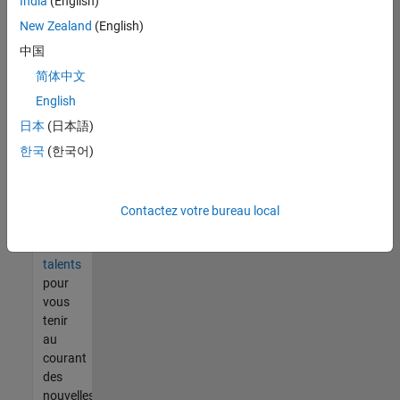
India
(English)
tout
vous
New Zealand
(English)
ne
中国
trouvez
简体中文
pas
d'offre
English
qui
日本
(日本語)
corresponde
한국
(한국어)
à vos
qualifications,
rejoignez
notre
Contactez votre bureau local
réseau
de
talents
pour
vous
tenir
au
courant
des
nouvelles