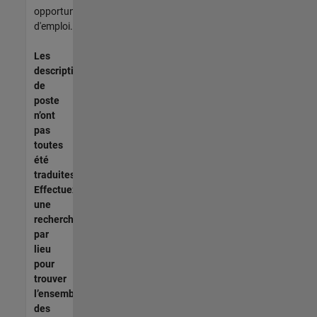
opportunités
d'emploi.
Les
descriptions
de
poste
n’ont
pas
toutes
été
traduites.
Effectuez
une
recherche
par
lieu
pour
trouver
l’ensemble
des