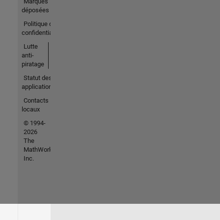
Marques
déposées
Politique de
confidentialité
Lutte
anti-
piratage
Statut des
applications
Contacts
locaux
© 1994-
2026
The
MathWorks,
Inc.