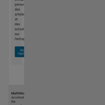
personnalisées,
des
articles
et
des
actualités
sur
l'entreprise.
Nous
rejoindre
MathWorks
Accelerating
the