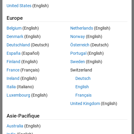
offre
United States
(English)
d'emploi
disponible
Europe
correspondant
à vos
Belgium
(English)
Netherlands
(English)
critères
Denmark
(English)
Norway
(English)
de
recherche.
Deutschland
(Deutsch)
Österreich
(Deutsch)
Vous
España
(Español)
Portugal
(English)
pouvez
Finland
(English)
Sweden
(English)
élargir
France
(Français)
Switzerland
votre
recherche
Ireland
(English)
Deutsch
ou
Italia
(Italiano)
English
afficher
Luxembourg
(English)
Français
l’ensemble
des
United Kingdom
(English)
offres
Asie-Pacifique
d'emploi
.
Si
Australia
(English)
malgré