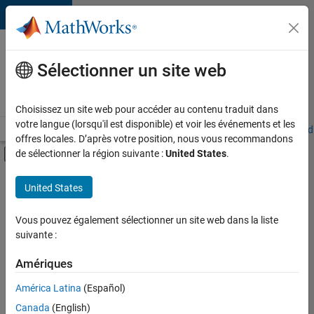
Passer au contenu
Votre
carrière
Sélectionner un site web
chez
MathWorks
Choisissez un site web pour accéder au contenu traduit dans
votre langue (lorsqu'il est disponible) et voir les événements et les
Accueil
Explorer nos opportunités
Adresses de nos bureaux
Étudi
offres locales. D’après votre position, nous vous recommandons
Activer/désactiver l'affichage du menu d
de sélectionner la région suivante :
United States
.
Contenu principal
FILTRER PAR
United States
Applications et outils commerciaux
+
2
Gestion des programmes
Vous pouvez également sélectionner un site web dans la liste
suivante :
Rédaction technique
Amériques
Actuellement,
América Latina
(Español)
il n’y a
Canada
(English)
aucune