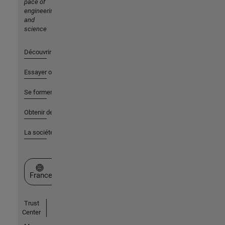
pace of
engineering
and
science
Découvrir les produits
Essayer ou acheter
Se former
Obtenir de l'aide
La société
Sélectionner un site web
France
Trust
Center