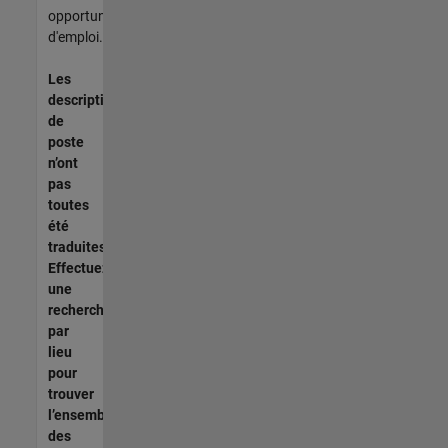
opportunités
d'emploi.
Les
descriptions
de
poste
n’ont
pas
toutes
été
traduites.
Effectuez
une
recherche
par
lieu
pour
trouver
l’ensemble
des