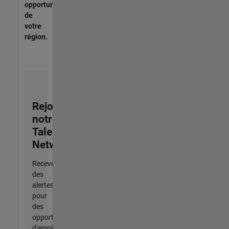
opportunités
de
votre
région.
Rejoignez
notre
Talent
Network
Recevez
des
alertes
pour
des
opportunités
d'emploi