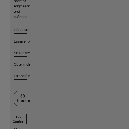
pace of
engineering
and
science
Découvrir les produits
Essayer ou acheter
Se former
Obtenir de l'aide
La société
Sélectionner un site web
France
Trust
Center