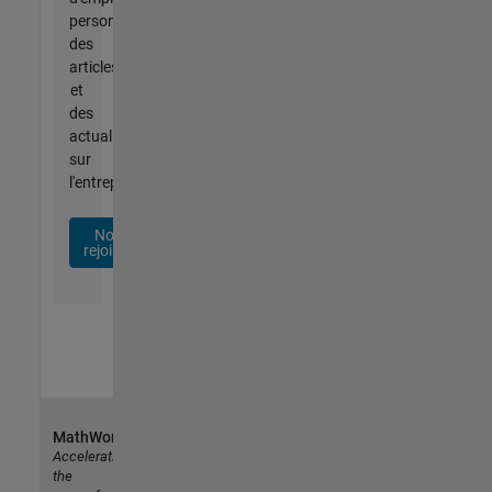
personnalisées,
des
articles
et
des
actualités
sur
l'entreprise.
Nous
rejoindre
MathWorks
Accelerating
the