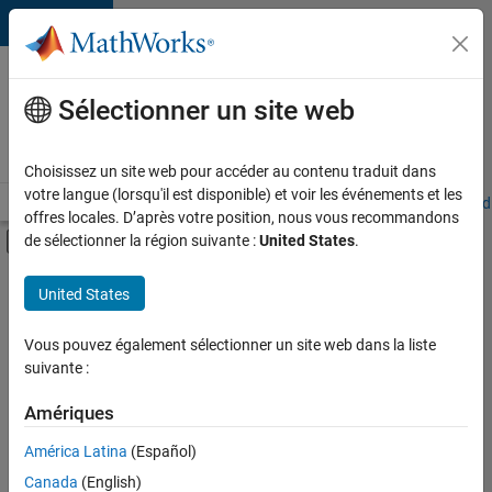
Passer au contenu
Votre
carrière
Sélectionner un site web
chez
MathWorks
Choisissez un site web pour accéder au contenu traduit dans
votre langue (lorsqu'il est disponible) et voir les événements et les
Accueil
Explorer nos opportunités
Adresses de nos bureaux
Étudi
offres locales. D’après votre position, nous vous recommandons
Activer/désactiver l'affichage du menu d
de sélectionner la région suivante :
United States
.
Contenu principal
FILTRER PAR
United States
Applications et outils commerciaux
+
3
Gestion des programmes
Vous pouvez également sélectionner un site web dans la liste
suivante :
Ingénierie des versions
Expérience utilisateur
Amériques
Actuellement,
América Latina
(Español)
il n’y a
Canada
(English)
aucune