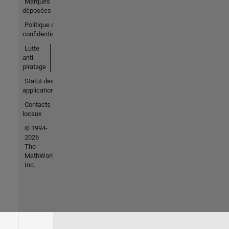
Marques
déposées
Politique de
confidentialité
Lutte
anti-
piratage
Statut des
applications
Contacts
locaux
© 1994-
2026
The
MathWorks,
Inc.