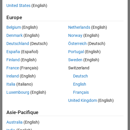
offre
United States
(English)
d'emploi
disponible
Europe
correspondant
à vos
Belgium
(English)
Netherlands
(English)
critères
Denmark
(English)
Norway
(English)
de
recherche.
Deutschland
(Deutsch)
Österreich
(Deutsch)
Vous
España
(Español)
Portugal
(English)
pouvez
Finland
(English)
Sweden
(English)
élargir
France
(Français)
Switzerland
votre
recherche
Ireland
(English)
Deutsch
ou
Italia
(Italiano)
English
afficher
Luxembourg
(English)
Français
l’ensemble
des
United Kingdom
(English)
offres
Asie-Pacifique
d'emploi
.
Si
Australia
(English)
malgré