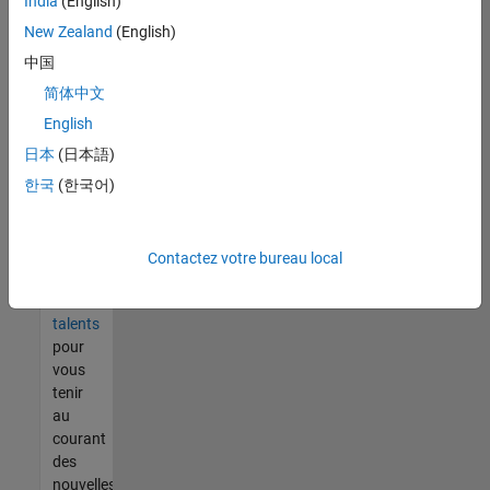
India
(English)
tout
vous
New Zealand
(English)
ne
中国
trouvez
简体中文
pas
d'offre
English
qui
日本
(日本語)
corresponde
한국
(한국어)
à vos
qualifications,
rejoignez
notre
Contactez votre bureau local
réseau
de
talents
pour
vous
tenir
au
courant
des
nouvelles