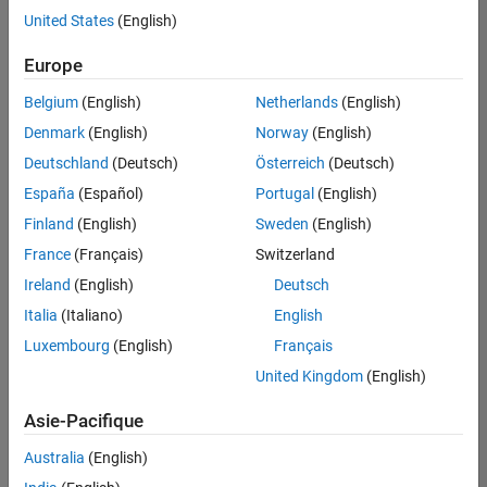
offre
United States
(English)
d'emploi
disponible
Europe
correspondant
à vos
Belgium
(English)
Netherlands
(English)
critères
Denmark
(English)
Norway
(English)
de
recherche.
Deutschland
(Deutsch)
Österreich
(Deutsch)
Vous
España
(Español)
Portugal
(English)
pouvez
Finland
(English)
Sweden
(English)
élargir
France
(Français)
Switzerland
votre
recherche
Ireland
(English)
Deutsch
ou
Italia
(Italiano)
English
afficher
Luxembourg
(English)
Français
l’ensemble
des
United Kingdom
(English)
offres
Asie-Pacifique
d'emploi
.
Si
Australia
(English)
malgré