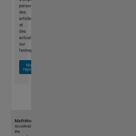
personnalisées,
des
articles
et
des
actualités
sur
l'entreprise.
Nous
rejoindre
MathWorks
Accelerating
the