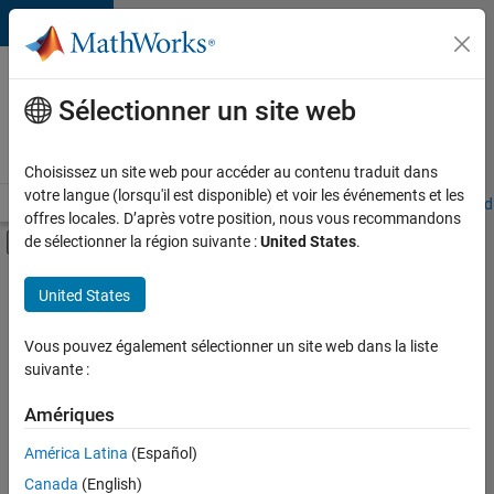
Passer au contenu
Votre
carrière
Sélectionner un site web
chez
MathWorks
Choisissez un site web pour accéder au contenu traduit dans
votre langue (lorsqu'il est disponible) et voir les événements et les
Accueil
Explorer nos opportunités
Adresses de nos bureaux
Étudi
offres locales. D’après votre position, nous vous recommandons
Activer/désactiver l'affichage du menu d
de sélectionner la région suivante :
United States
.
Contenu principal
FILTRER PAR
United States
Programme destiné aux nouvelles carrières (EDG)
+
1
Applications et outils commerciaux
Vous pouvez également sélectionner un site web dans la liste
suivante :
Amériques
Actuellement,
América Latina
(Español)
il n’y a
Canada
(English)
aucune