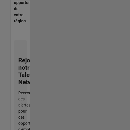
opportunités
de
votre
région.
Rejoignez
notre
Talent
Network
Recevez
des
alertes
pour
des
opportunités
d'emploi