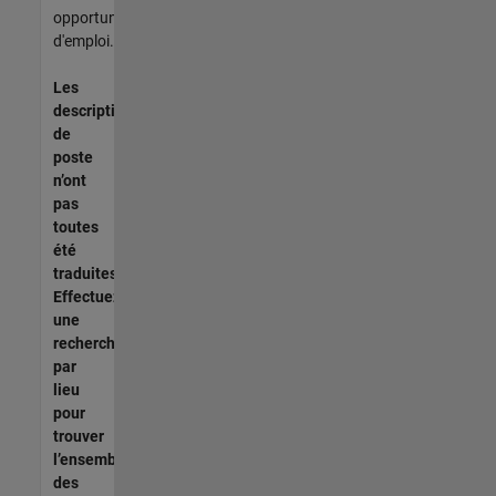
opportunités
d'emploi.
Les
descriptions
de
poste
n’ont
pas
toutes
été
traduites.
Effectuez
une
recherche
par
lieu
pour
trouver
l’ensemble
des