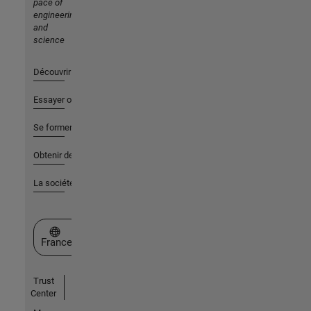
pace of
engineering
and
science
Découvrir les produits
Essayer ou acheter
Se former
Obtenir de l'aide
La société
Sélectionner un site web
France
Trust
Center