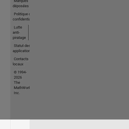
Marques
déposées
Politique de
confidentialité
Lutte
anti-
piratage
Statut des
applications
Contacts
locaux
© 1994-
2026
The
MathWorks,
Inc.