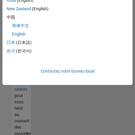
India
(English)
tout
vous
New Zealand
(English)
ne
中国
trouvez
简体中文
pas
d'offre
English
qui
日本
(日本語)
corresponde
한국
(한국어)
à vos
qualifications,
rejoignez
notre
Contactez votre bureau local
réseau
de
talents
pour
vous
tenir
au
courant
des
nouvelles