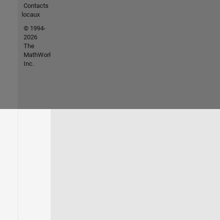
Contacts
locaux
© 1994-
2026
The
MathWorks,
Inc.