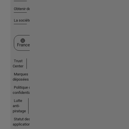
Obtenir de l'aide
La société
Sélectionner un site web
France
Trust
Center
Marques
déposées
Politique de
confidentialité
Lutte
anti-
piratage
Statut des
applications