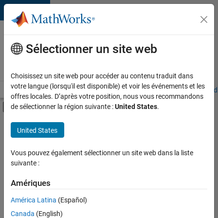
Passer au contenu
Votre
carrière
Sélectionner un site web
chez
MathWorks
Choisissez un site web pour accéder au contenu traduit dans
votre langue (lorsqu'il est disponible) et voir les événements et les
Accueil
Explorer nos opportunités
Adresses de nos bureaux
Étudi
offres locales. D’après votre position, nous vous recommandons
Activer/désactiver l'affichage du menu d
de sélectionner la région suivante :
United States
.
Contenu principal
FILTRER PAR
United States
Programme destiné aux nouvelles carrières (EDG)
+
3
Applications et outils commerciaux
Vous pouvez également sélectionner un site web dans la liste
suivante :
Gestion des programmes
Ingénierie de la qualité
Amériques
América Latina
(Español)
Trier par
Canada
(English)