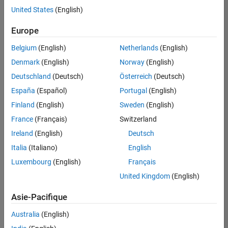
United States
(English)
Enregistrer
les offres
d’emploi
sélectionnées
Europe
Belgium
(English)
Netherlands
(English)
Les
Denmark
(English)
Norway
(English)
descriptions
Deutschland
(Deutsch)
Österreich
(Deutsch)
de
España
(Español)
Portugal
(English)
poste
n’ont
Finland
(English)
Sweden
(English)
pas
France
(Français)
Switzerland
toutes
Ireland
(English)
Deutsch
été
traduites.
Italia
(Italiano)
English
Effectuez
Luxembourg
(English)
Français
une
United Kingdom
(English)
recherche
par
Asie-Pacifique
lieu
pour
Australia
(English)
trouver