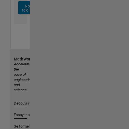
Nous
rejoindre
MathWorks
Accelerating
the
pace of
engineering
and
science
Découvrir les produits
Essayer ou acheter
Se former