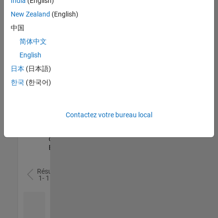
India
(English)
l’ensemble
New Zealand
(English)
des
opportunités
中国
de
简体中文
votre
English
région.
日本
(日本語)
한국
(한국어)
Senior Software Quality Engineer
Senior
Software
Quality
Engineer
Contactez votre bureau local
FR-Meudon
|
Ingénierie de la
qualité |
Expérimenté(e)
Résultats
1- 1 de
1