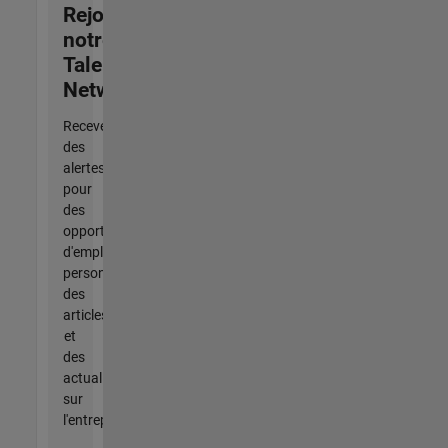
Rejoignez
notre
Talent
Network
Recevez
des
alertes
pour
des
opportunités
d'emploi
personnalisées,
des
articles
et
des
actualités
sur
l'entreprise.