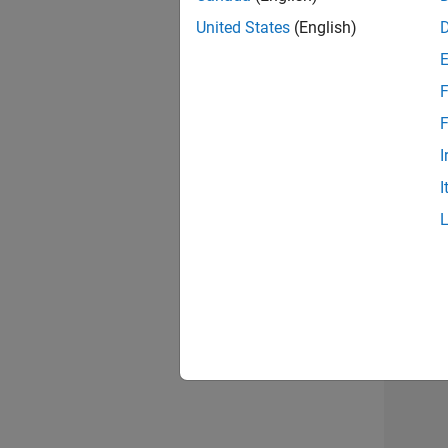
opportun
United States
(English)
Seni
F
F
I
I
Résu