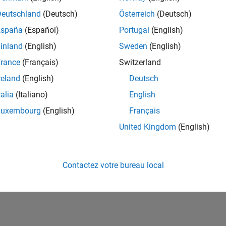
ités de votre région.
Deutschland
(Deutsch)
Österreich
(Deutsch)
España
(Español)
Portugal
(English)
or Software Quality Engineer
Senior Software Quality Engineer
inland
(English)
Sweden
(English)
FR-Meudon
| Ingénierie de la qualité | Expérimenté(e)
rance
(Français)
Switzerland
Leverage your C/C++ development skills to design and develop te
automated test suites, Hands-on testing for Polyspace.
reland
(English)
Deutsch
talia
(Italiano)
English
ltats 1- 1 de
1
Luxembourg
(English)
Français
United Kingdom
(English)
Rejo
Recevez 
Contactez votre bureau local
personn