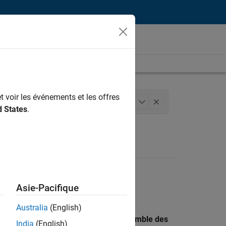
t voir les événements et les offres
 des versions
Rédaction technique
+
1
d States
.
Asie-Pacifique
Australia
(English)
 recherche par lieu pour trouver l’ensemble des
India
(English)