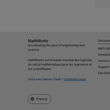
MathWorks
Découvri
Accelerating the pace of engineering and
MATLAB
science
Simulink
MathWorks est le leader mondial des logiciels
Version 
de calcul mathématique pour les ingénieurs et
Support
les scientifiques.
File Exc
Vous avez besoin d'aide ?
Contactez-nous
Sélectionner un site web
France