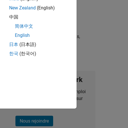
New Zealand
(English)
中国
简体中文
English
st strategies, scalable test frameworks,
日本
(日本語)
한국
(한국어)
ignez notre Talent Network
des alertes pour des opportunités d'emploi
alisées, des articles et des actualités sur
l'entreprise.
Nous rejoindre