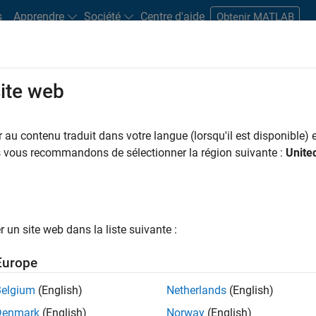
s
Apprendre
Société
Centre d'aide
Obtenir MATLAB
site web
s bureaux
Étudiants et carrières
Ressources
Compte candidat
au contenu traduit dans votre langue (lorsqu'il est disponible) e
 PAR
Applications et outils commerciaux
Ingénierie de la qualité
Ingénierie
us vous recommandons de sélectionner la région suivante :
Unite
Expérience utilisateur
ar
un site web dans la liste suivante :
er les offres d’emploi
sélectionnées
Europe
Belgium
(English)
Netherlands
(English)
riptions de poste n’ont pas toutes été traduites. Effectuez une
Denmark
(English)
Norway
(English)