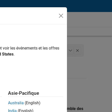
t voir les événements et les offres
 des versions
+
1
d States
.
Asie-Pacifique
Australia
(English)
 recherche par lieu pour trouver l’ensemble des
India
(English)