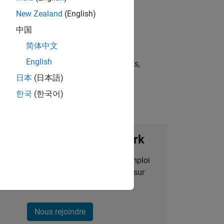
New Zealand
(English)
中国
简体中文
English
st strategies, scalable test frameworks,
日本
(日本語)
한국
(한국어)
ignez notre Talent Network
des alertes pour des opportunités d'emploi
alisées, des articles et des actualités sur
l'entreprise.
Nous rejoindre