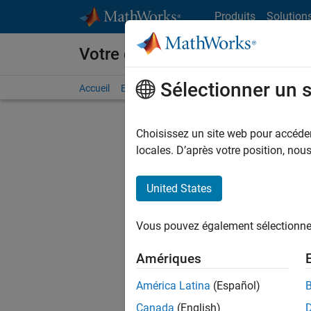
Passer au contenu
Produits
Solution
Votre carrière chez MathWorks
Sélectionner un 
Accueil
Explorer nos opportunités
Adresses de no
Choisissez un site web pour accéder 
FILTRER
locales. D’après votre position, no
United States
Trier p
Vous pouvez également sélectionner 
Enregistr
Amériques
América Latina
(Español)
Les desc
Canada
(English)