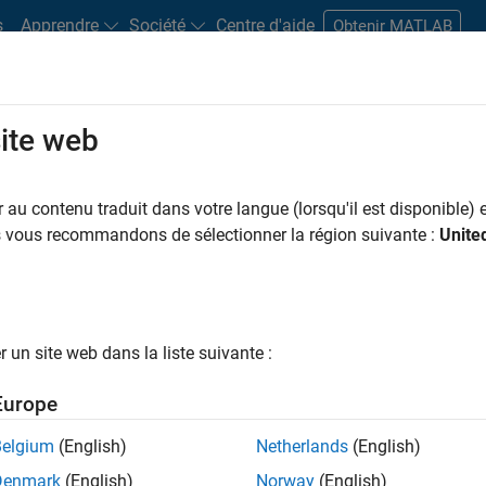
s
Apprendre
Société
Centre d'aide
Obtenir MATLAB
site web
s bureaux
Étudiants et carrières
Ressources
Compte candidat
au contenu traduit dans votre langue (lorsqu'il est disponible) e
 PAR
Applications et outils commerciaux
Ingénierie de la qualité
Ingénierie
us vous recommandons de sélectionner la région suivante :
Unite
Ingénierie des processus logiciels
ar
un site web dans la liste suivante :
er les offres d’emploi
sélectionnées
Europe
Belgium
(English)
Netherlands
(English)
riptions de poste n’ont pas toutes été traduites. Effectuez une
Denmark
(English)
Norway
(English)