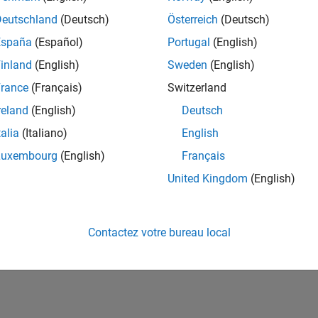
ités de votre région.
Deutschland
(Deutsch)
Österreich
(Deutsch)
España
(Español)
Portugal
(English)
or Software Quality Engineer
Senior Software Quality Engineer
inland
(English)
Sweden
(English)
FR-Meudon
| Ingénierie de la qualité | Expérimenté(e)
rance
(Français)
Switzerland
Leverage your C/C++ development skills to design and develop te
automated test suites, Hands-on testing for Polyspace.
reland
(English)
Deutsch
talia
(Italiano)
English
ltats 1- 1 de
1
Luxembourg
(English)
Français
United Kingdom
(English)
Rejo
Recevez 
Contactez votre bureau local
personn