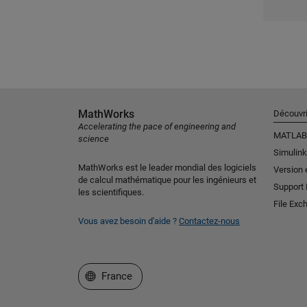
MathWorks
Découvri
Accelerating the pace of engineering and
MATLAB
science
Simulink
MathWorks est le leader mondial des logiciels
Version 
de calcul mathématique pour les ingénieurs et
Support
les scientifiques.
File Exc
Vous avez besoin d'aide ?
Contactez-nous
Sélectionner un site web
France