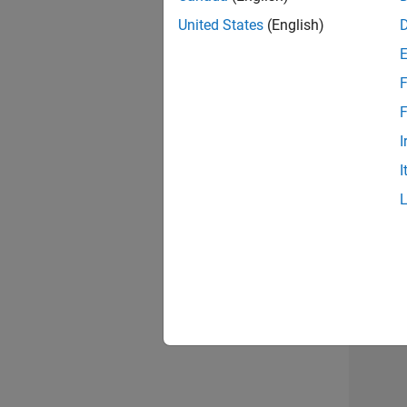
opportun
United States
(English)
Seni
F
F
I
I
Résu